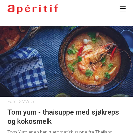
Registrer deg
Foto: GMVozd
Tom yum - thaisuppe med sjøkreps
og kokosmelk
Tom Yum er en herlig aromatisk suppe fra Thailand.