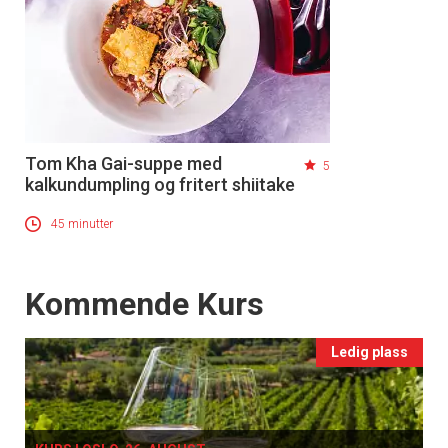
Tom Kha Gai-suppe med
5
kalkundumpling og fritert shiitake
45 minutter
Events
Kommende Kurs
Ledig plass