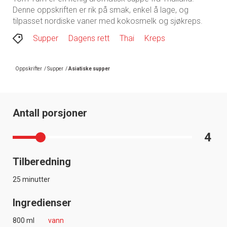
Denne oppskriften er rik på smak, enkel å lage, og
tilpasset nordiske vaner med kokosmelk og sjøkreps.
Supper
Dagens rett
Thai
Kreps
Oppskrifter
/
Supper
/
Asiatiske supper
Antall porsjoner
4
Tilberedning
25 minutter
Ingredienser
800 ml
vann