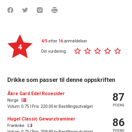
4/5
etter
16
anmeldelser
4
Din vurdering:
Drikke som passer til denne oppskriften
Åkre Gard Edel Rosesider
87
Norge
POENG
Volum: 0.75 l Pris: 220.00 kr Bestillingsutvalget
Hugel Classic Gewurztraminer
86
Frankrike
POENG
Volum: 0.75 l Pris: 309.90 kr Bestillingsutvalget