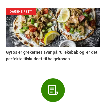
Forsiden
DAGENS RETT
akkurat
nå
-
6
Gyros er grekernes svar på rullekebab og er det
perfekte tilskuddet til helgekosen