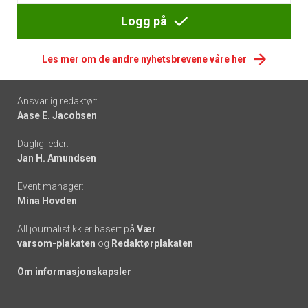
Logg på
Les mer om de andre nyhetsbrevene våre her
Footer
Ansvarlig redaktør:
Aase E. Jacobsen
-
Daglig leder:
links
Jan H. Amundsen
Event manager:
Mina Hovden
All journalistikk er basert på
Vær
varsom-plakaten
og
Redaktørplakaten
Om informasjonskapsler