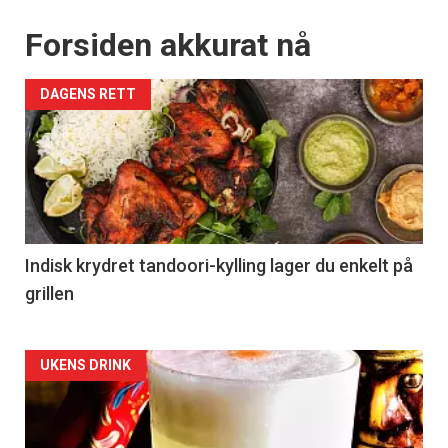
Forsiden akkurat nå
DAGENS RETT
Indisk krydret tandoori-kylling lager du enkelt på
grillen
Forsiden
UKENS DRINK
akkurat