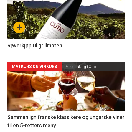
akkurat
nå
+
-
4
Røverkjøp til grillmaten
Forsiden
MATKURS OG VINKURS
Vinsmaking i Oslo
akkurat
nå
-
5
Sammenlign franske klassikere og ungarske viner
til en 5-retters meny