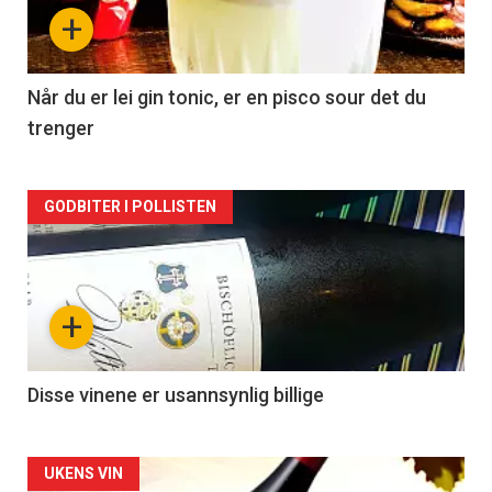
nå
+
-
2
Når du er lei gin tonic, er en pisco sour det du
trenger
Forsiden
GODBITER I POLLISTEN
akkurat
nå
+
-
3
Disse vinene er usannsynlig billige
Forsiden
UKENS VIN