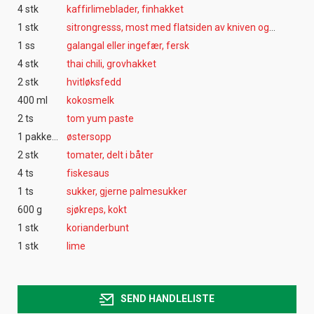
4 stk
kaffirlimeblader, finhakket
1 stk
sitrongresss, most med flatsiden av kniven og grovhakket
1 ss
galangal eller ingefær, fersk
4 stk
thai chili, grovhakket
2 stk
hvitløksfedd
400 ml
kokosmelk
2 ts
tom yum paste
1 pakke(r)
østersopp
2 stk
tomater, delt i båter
4 ts
fiskesaus
1 ts
sukker, gjerne palmesukker
600 g
sjøkreps, kokt
1 stk
korianderbunt
1 stk
lime
SEND HANDLELISTE