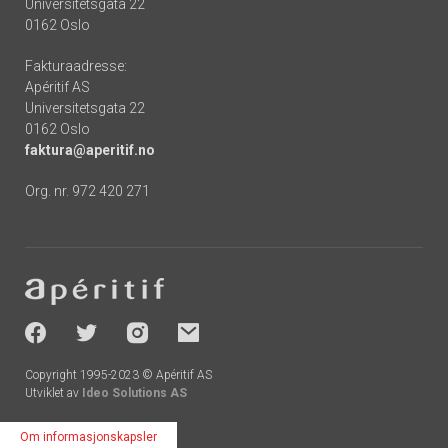
Universitetsgata 22
0162 Oslo
Fakturaadresse:
Apéritif AS
Universitetsgata 22
0162 Oslo
faktura@aperitif.no
Org. nr. 972 420 271
Footer
-
socials
Copyright 1995-2023 © Apéritif AS
Utviklet av
Ideo Solutions AS
Om informasjonskapsler