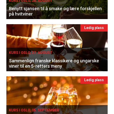
KURS I OSLO, 26. AUGUST
Benytt sjansen til å smake og lære forskjellen
på hvitviner
Ledig plass
KURS I OSLO, 27. AUGUST
Sammenlign franske klassikere og ungarske
viner til en 5-retters meny
Ledig plass
KURS I OSLO, 05. SEPTEMBER