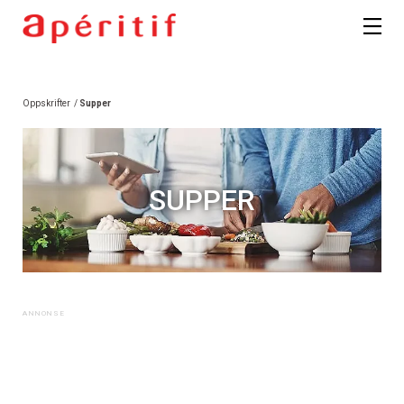
Oppskrifter
/
Supper
SUPPER