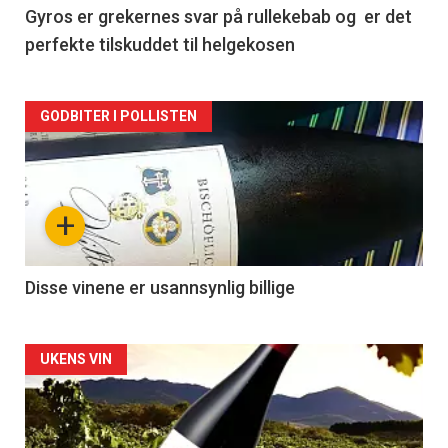
2
Gyros er grekernes svar på rullekebab og er det
perfekte tilskuddet til helgekosen
Forsiden
GODBITER I POLLISTEN
akkurat
nå
+
-
3
Disse vinene er usannsynlig billige
Forsiden
UKENS VIN
akkurat