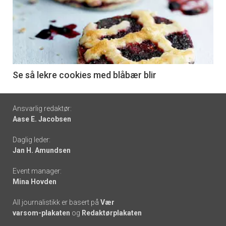
akkurat
nå
-
6
Se så lekre cookies med blåbær blir
Footer
Ansvarlig redaktør:
Aase E. Jacobsen
-
Daglig leder:
links
Jan H. Amundsen
Event manager:
Mina Hovden
All journalistikk er basert på
Vær
varsom-plakaten
og
Redaktørplakaten