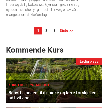
linser og deilig kokosnøtt. Gjør som grevinnen og
nyt den med sherry i glasset, eller velg en av våre
mange andre drikkeforslag.
1
2
3
Siste
Events
Kommende Kurs
Ledig plass
KURS I OSLO, 26. AUGUST
Benytt sjansen til å smake og lære forskjellen
på hvitviner