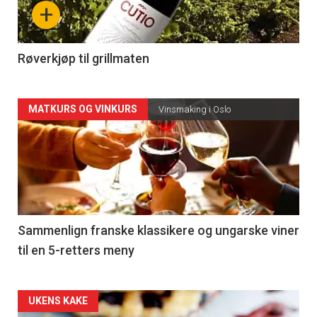
nå
+
-
4
Røverkjøp til grillmaten
Forsiden
MATKURS OG VINKURS
Vinsmaking i Oslo
akkurat
nå
-
5
Sammenlign franske klassikere og ungarske viner
til en 5-retters meny
Forsiden
UKENS KAKE