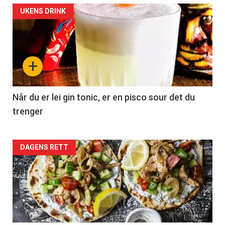
UKENS DRINK
+
Når du er lei gin tonic, er en pisco sour det du
trenger
Forsiden
DAGENS RETT
akkurat
nå
-