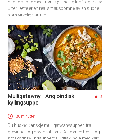
nuddelsuppe med mørt kjøtt, herlig kraft og friske
urter. Dette er en real smaksbombe av en suppe
som virkelig varmer!
Mulligatawny - Angloindisk
5
kyllingsuppe
30 minutter
Du husker kanskje mulligatwanysuppen fra
grevinnen og hovmesteren? Dette er en herlig og
smaksrik kyllingsuppe fra Britisk India med karri,