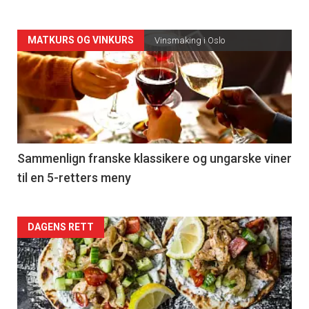
Forsiden
MATKURS OG VINKURS
Vinsmaking i Oslo
akkurat
nå
-
5
Sammenlign franske klassikere og ungarske viner
til en 5-retters meny
Forsiden
DAGENS RETT
akkurat
nå