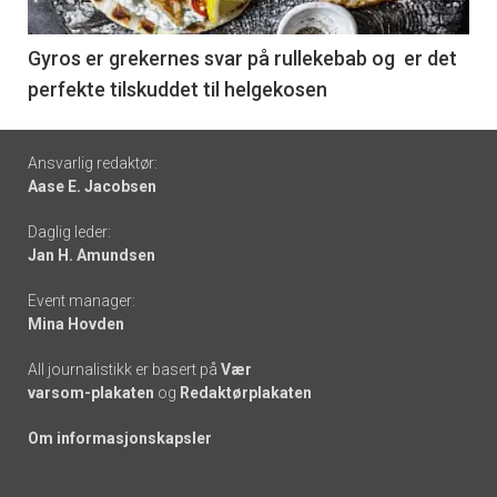
-
6
Gyros er grekernes svar på rullekebab og er det
perfekte tilskuddet til helgekosen
Footer
Ansvarlig redaktør:
Aase E. Jacobsen
-
Daglig leder:
links
Jan H. Amundsen
Event manager:
Mina Hovden
All journalistikk er basert på
Vær
varsom-plakaten
og
Redaktørplakaten
Om informasjonskapsler