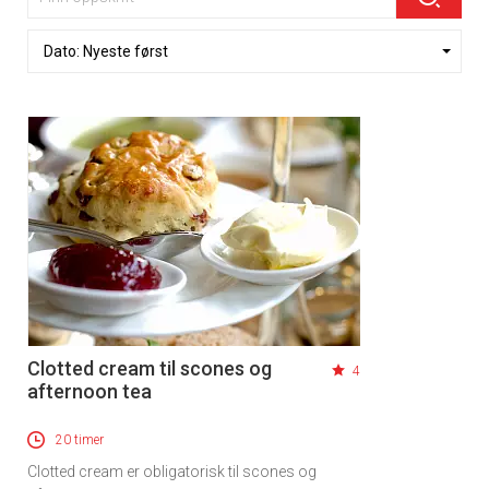
Clotted cream til scones og
4
afternoon tea
20 timer
Clotted cream er obligatorisk til scones og