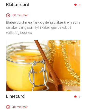
Blåbærcurd
5
50 minutter
Blåbærcurd er en frisk og deilig blåbærkrem som
smaker deilig som fyll i kaker, gjærbakst, på
vafler og scones.
Limecurd
4
40 minutter