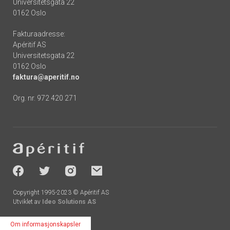
Universitetsgata 22
0162 Oslo
Fakturaadresse:
Apéritif AS
Universitetsgata 22
0162 Oslo
faktura@aperitif.no
Org. nr. 972 420 271
Footer
-
socials
Copyright 1995-2023 © Apéritif AS
Utviklet av
Ideo Solutions AS
Om informasjonskapsler