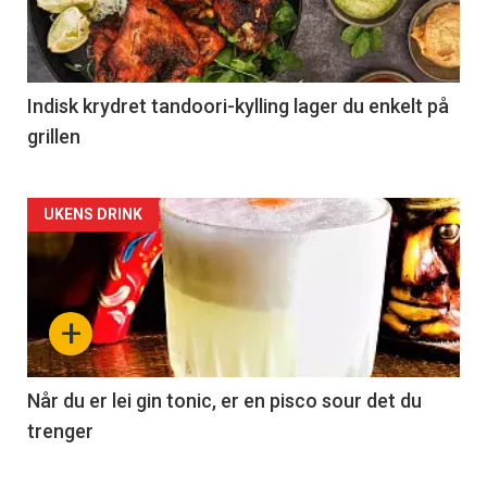
Indisk krydret tandoori-kylling lager du enkelt på
grillen
Forsiden
UKENS DRINK
akkurat
nå
+
-
2
Når du er lei gin tonic, er en pisco sour det du
trenger