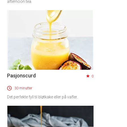
afternoon tea.
Pasjonscurd
0
30 minutter
Det perfekte fyll til bløtkake eller på vafler.