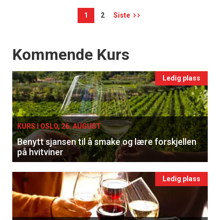
1
2
Siste
Events
Kommende Kurs
Ledig plass
KURS I OSLO, 26. AUGUST
Benytt sjansen til å smake og lære forskjellen
på hvitviner
Ledig plass