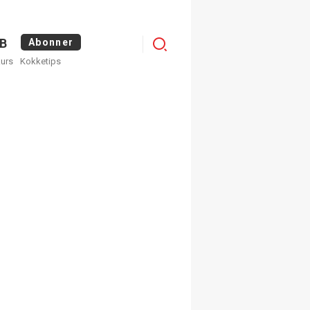
Logg
B
Abonner
kurs
Kokketips
inn