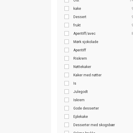
Ost
1
kake
Dessert
frukt
Aperitiff/avec
Mørk sjokolade
Aperitiff
Riskrem
Nøttekaker
Kaker med nøtter
Is
Julegodt
Iskrem
Gode desserter
Eplekake
Desserter med skogsbær