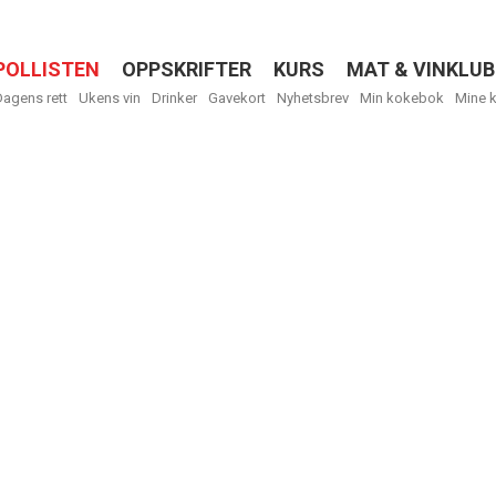
POLLISTEN
OPPSKRIFTER
KURS
MAT & VINKLUB
Menu
Dagens rett
Ukens vin
Drinker
Gavekort
Nyhetsbrev
Min kokebok
Mine 