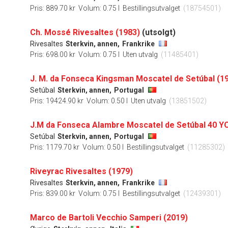
Pris: 889.70 kr
Volum: 0.75 l
Bestillingsutvalget
(18754501)
Ch. Mossé Rivesaltes (1983)
(utsolgt)
Rivesaltes
Sterkvin, annen,
Frankrike
Pris: 698.00 kr
Volum: 0.75 l
Uten utvalg
(11485401)
J. M. da Fonseca Kingsman Moscatel de Setúbal (1
Setúbal
Sterkvin, annen,
Portugal
Pris: 19424.90 kr
Volum: 0.50 l
Uten utvalg
(13851502)
J.M da Fonseca Alambre Moscatel de Setúbal 40 Y
Setúbal
Sterkvin, annen,
Portugal
Pris: 1179.70 kr
Volum: 0.50 l
Bestillingsutvalget
(11285302)
Riveyrac Rivesaltes (1979)
Rivesaltes
Sterkvin, annen,
Frankrike
Pris: 839.00 kr
Volum: 0.75 l
Bestillingsutvalget
(12439301)
Marco de Bartoli Vecchio Samperi (2019)