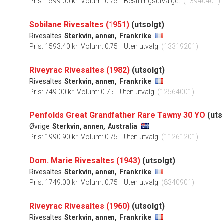
Pris: 1599.00 kr
Volum: 0.75 l
Bestillingsutvalget
(13940401)
Sobilane Rivesaltes (1951)
(utsolgt)
Rivesaltes
Sterkvin, annen,
Frankrike
Pris: 1593.40 kr
Volum: 0.75 l
Uten utvalg
(13319201)
Riveyrac Rivesaltes (1982)
(utsolgt)
Rivesaltes
Sterkvin, annen,
Frankrike
Pris: 749.00 kr
Volum: 0.75 l
Uten utvalg
(12564001)
Penfolds Great Grandfather Rare Tawny 30 YO
(uts
Øvrige
Sterkvin, annen,
Australia
Pris: 1990.90 kr
Volum: 0.75 l
Uten utvalg
(11261201)
Dom. Marie Rivesaltes (1943)
(utsolgt)
Rivesaltes
Sterkvin, annen,
Frankrike
Pris: 1749.00 kr
Volum: 0.75 l
Uten utvalg
(8340901)
Riveyrac Rivesaltes (1960)
(utsolgt)
Rivesaltes
Sterkvin, annen,
Frankrike