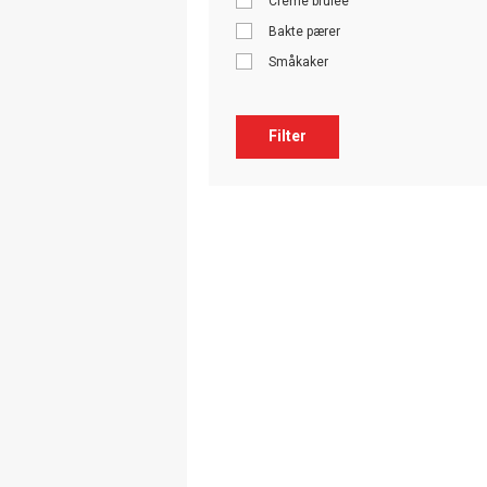
Crème brulée
Bakte pærer
Småkaker
Filter