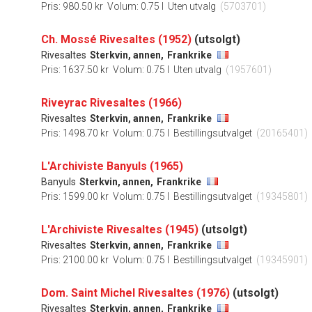
Pris: 980.50 kr
Volum: 0.75 l
Uten utvalg
(5703701)
Ch. Mossé Rivesaltes (1952)
(utsolgt)
Rivesaltes
Sterkvin, annen,
Frankrike
Pris: 1637.50 kr
Volum: 0.75 l
Uten utvalg
(1957601)
Riveyrac Rivesaltes (1966)
Rivesaltes
Sterkvin, annen,
Frankrike
Pris: 1498.70 kr
Volum: 0.75 l
Bestillingsutvalget
(20165401)
L'Archiviste Banyuls (1965)
Banyuls
Sterkvin, annen,
Frankrike
Pris: 1599.00 kr
Volum: 0.75 l
Bestillingsutvalget
(19345801)
L'Archiviste Rivesaltes (1945)
(utsolgt)
Rivesaltes
Sterkvin, annen,
Frankrike
Pris: 2100.00 kr
Volum: 0.75 l
Bestillingsutvalget
(19345901)
Dom. Saint Michel Rivesaltes (1976)
(utsolgt)
Rivesaltes
Sterkvin, annen,
Frankrike