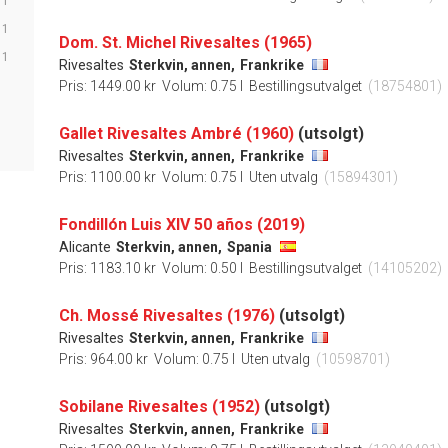
1
1
Dom. St. Michel Rivesaltes (1965)
1
Rivesaltes
Sterkvin, annen,
Frankrike
Pris: 1449.00 kr
Volum: 0.75 l
Bestillingsutvalget
(18754801)
Gallet Rivesaltes Ambré (1960)
(utsolgt)
Rivesaltes
Sterkvin, annen,
Frankrike
Pris: 1100.00 kr
Volum: 0.75 l
Uten utvalg
(15894301)
Fondillón Luis XIV 50 años (2019)
Alicante
Sterkvin, annen,
Spania
Pris: 1183.10 kr
Volum: 0.50 l
Bestillingsutvalget
(14105202)
Ch. Mossé Rivesaltes (1976)
(utsolgt)
Rivesaltes
Sterkvin, annen,
Frankrike
Pris: 964.00 kr
Volum: 0.75 l
Uten utvalg
(10598701)
Sobilane Rivesaltes (1952)
(utsolgt)
Rivesaltes
Sterkvin, annen,
Frankrike