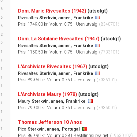
45
96
Dom. Marie Rivesaltes (1942)
(utsolgt)
96
Rivesaltes
Sterkvin, annen,
Frankrike
Pris: 1749.00 kr
Volum: 0.75 l
Uten utvalg
(8340701)
96
82
Dom. La Sobilane Rivesaltes (1947)
(utsolgt)
2
Rivesaltes
Sterkvin, annen,
Frankrike
1
Pris: 1150.50 kr
Volum: 0.75 l
Uten utvalg
(7733101)
1
L'Archiviste Rivesaltes (1967)
(utsolgt)
1
Rivesaltes
Sterkvin, annen,
Frankrike
1
Pris: 899.50 kr
Volum: 0.75 l
Uten utvalg
(7936101)
1
L'Archiviste Maury (1978)
(utsolgt)
1
Maury
Sterkvin, annen,
Frankrike
1
Pris: 799.00 kr
Volum: 0.75 l
Uten utvalg
(7936001)
1
1
Thomas Jefferson 10 Anos
1
Pico
Sterkvin, annen,
Portugal
Pris: 869.90 kr
Volum: 0.38 l
Bestillingsutvalget
(19630102)