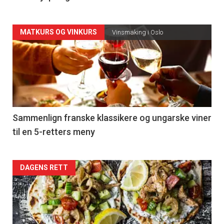
Forsiden
MATKURS OG VINKURS
Vinsmaking i Oslo
akkurat
nå
-
5
Sammenlign franske klassikere og ungarske viner
til en 5-retters meny
Forsiden
DAGENS RETT
akkurat
nå