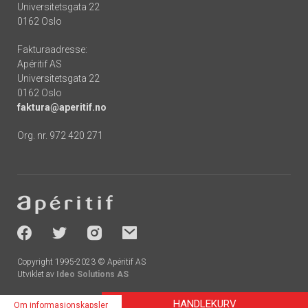
Universitetsgata 22
0162 Oslo
Fakturaadresse:
Apéritif AS
Universitetsgata 22
0162 Oslo
faktura@aperitif.no
Org. nr. 972 420 271
Footer
-
socials
Copyright 1995-2023 © Apéritif AS
Utviklet av
Ideo Solutions AS
HANDLEKURV
Om informasjonskapsler