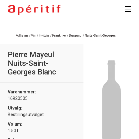
Pollisten
/
Vin
/
Hvitvin
/
Frankrike
/
Burgund
/
Nuits-Saint-Georges
Pierre Mayeul
Nuits-Saint-
Georges Blanc
Varenummer:
16920505
Utvalg:
Bestillingsutvalget
Volum:
1.50 l