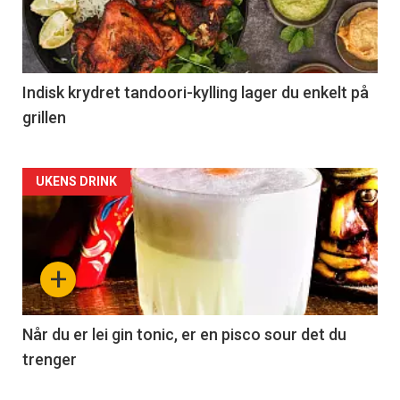
Indisk krydret tandoori-kylling lager du enkelt på
grillen
Forsiden
UKENS DRINK
akkurat
nå
+
-
2
Når du er lei gin tonic, er en pisco sour det du
trenger