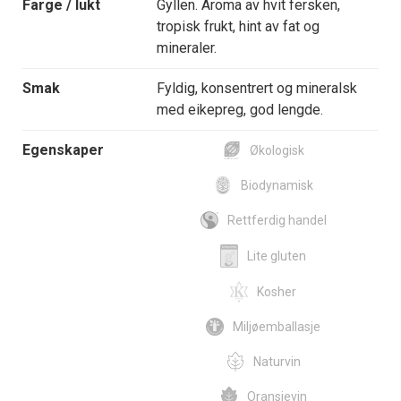
Farge / lukt
Gyllen. Aroma av hvit fersken,
tropisk frukt, hint av fat og
mineraler.
Smak
Fyldig, konsentrert og mineralsk
med eikepreg, god lengde.
Egenskaper
Økologisk
Biodynamisk
Rettferdig handel
Lite gluten
Kosher
Miljøemballasje
Naturvin
Oransjevin