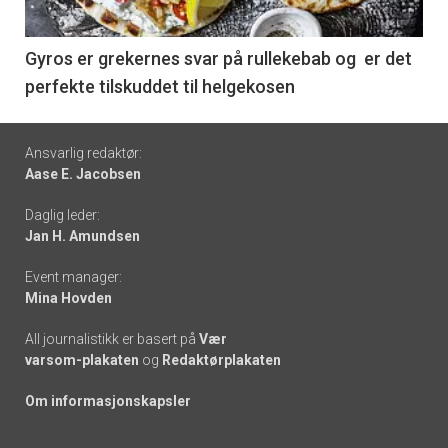
-
6
Gyros er grekernes svar på rullekebab og er det
perfekte tilskuddet til helgekosen
Footer
Ansvarlig redaktør:
Aase E. Jacobsen
-
Daglig leder:
links
Jan H. Amundsen
Event manager:
Mina Hovden
All journalistikk er basert på
Vær
varsom-plakaten
og
Redaktørplakaten
Om informasjonskapsler