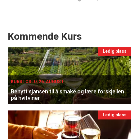
Events
Kommende Kurs
Ledig plass
KURS I OSLO, 26. AUGUST
Benytt sjansen til å smake og lære forskjellen
på hvitviner
Ledig plass