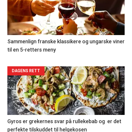
akkurat
nå
-
5
Sammenlign franske klassikere og ungarske viner
til en 5-retters meny
Forsiden
DAGENS RETT
akkurat
nå
-
6
Gyros er grekernes svar på rullekebab og er det
perfekte tilskuddet til helgekosen