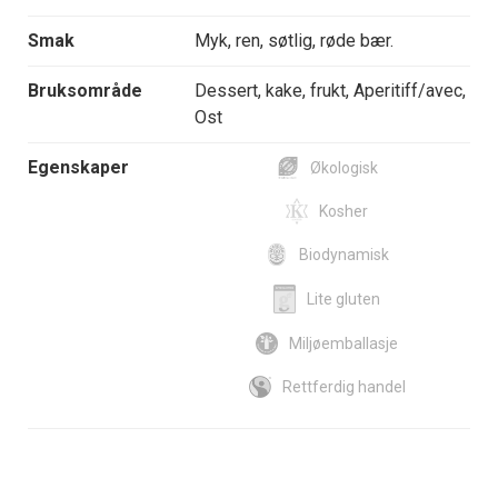
Smak
Myk, ren, søtlig, røde bær.
Bruksområde
Dessert, kake, frukt, Aperitiff/avec,
Ost
Egenskaper
Økologisk
Kosher
Biodynamisk
Lite gluten
Miljøemballasje
Rettferdig handel