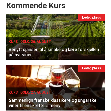
Events
Kommende Kurs
Ledig plass
KURS I OSLO, 26. AUGUST
Benytt sjansen til å smake og lære forskjellen
på hvitviner
Ledig plass
KURS I OSLO, 27. AUGUST
Sammenlign franske klassikere og ungarske
viner til en 5-retters meny