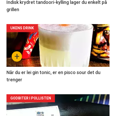
Indisk krydret tandoori-kylling lager du enkelt på
grillen
Forsiden
UKENS DRINK
akkurat
nå
+
-
2
Når du er lei gin tonic, er en pisco sour det du
trenger
Forsiden
GODBITER I POLLISTEN
akkurat