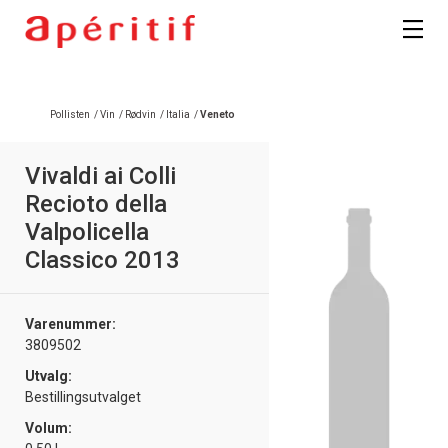
Registrer deg
Pollisten
/
Vin
/
Rødvin
/
Italia
/
Veneto
Vivaldi ai Colli
Recioto della
Valpolicella
Classico 2013
Varenummer:
3809502
Utvalg:
Bestillingsutvalget
Volum: