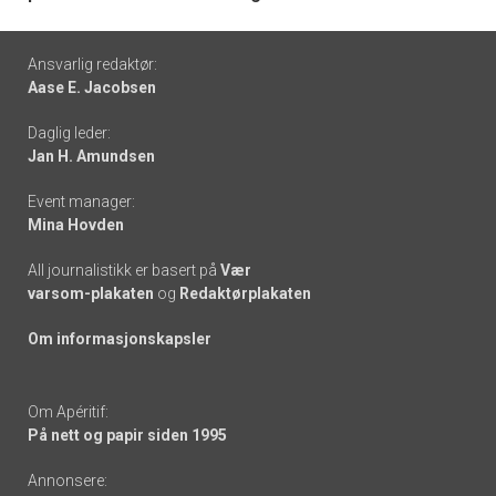
Footer
Ansvarlig redaktør:
Aase E. Jacobsen
-
Daglig leder:
links
Jan H. Amundsen
Event manager:
Mina Hovden
All journalistikk er basert på
Vær
varsom-plakaten
og
Redaktørplakaten
Om informasjonskapsler
Om Apéritif:
På nett og papir siden 1995
Annonsere: