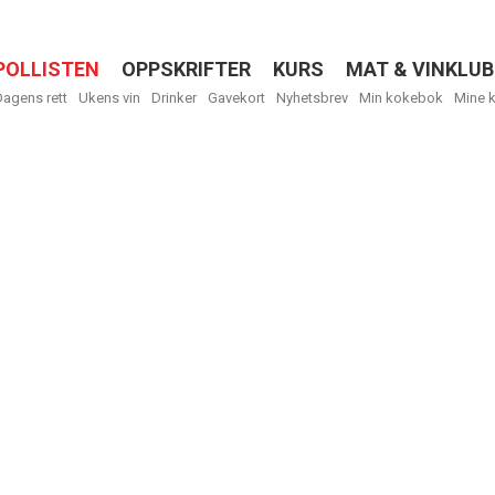
POLLISTEN
OPPSKRIFTER
KURS
MAT & VINKLUB
Menu
Dagens rett
Ukens vin
Drinker
Gavekort
Nyhetsbrev
Min kokebok
Mine 