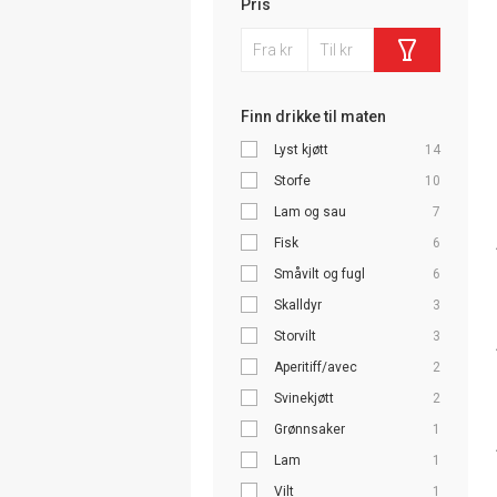
Pris
Finn drikke til maten
Lyst kjøtt
14
Storfe
10
Lam og sau
7
Fisk
6
Småvilt og fugl
6
Skalldyr
3
Storvilt
3
Aperitiff/avec
2
Svinekjøtt
2
Grønnsaker
1
Lam
1
Vilt
1