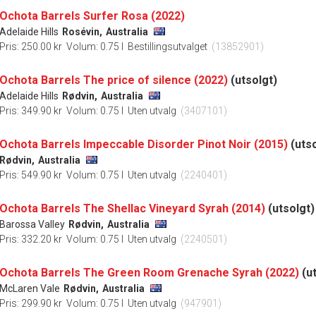
Ochota Barrels Surfer Rosa (2022)
Adelaide Hills
Rosévin,
Australia
Pris: 250.00 kr
Volum: 0.75 l
Bestillingsutvalget
(13852901)
Ochota Barrels The price of silence (2022)
(utsolgt)
Adelaide Hills
Rødvin,
Australia
Pris: 349.90 kr
Volum: 0.75 l
Uten utvalg
(3407101)
Ochota Barrels Impeccable Disorder Pinot Noir (2015)
(uts
Rødvin,
Australia
Pris: 549.90 kr
Volum: 0.75 l
Uten utvalg
(2240401)
Ochota Barrels The Shellac Vineyard Syrah (2014)
(utsolgt)
Barossa Valley
Rødvin,
Australia
Pris: 332.20 kr
Volum: 0.75 l
Uten utvalg
(2240501)
Ochota Barrels The Green Room Grenache Syrah (2022)
(u
McLaren Vale
Rødvin,
Australia
Pris: 299.90 kr
Volum: 0.75 l
Uten utvalg
(947901)