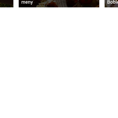
meny
Bobl