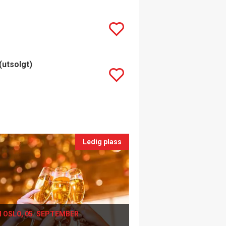
(utsolgt)
Ledig plass
I OSLO, 05. SEPTEMBER