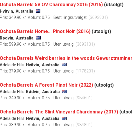
Ochota Barrels 5V OV Chardonnay 2016 (2016)
(utsolgt)
Hvitvin,
Australia
Pris: 349.90 kr
Volum: 0.75 l
Bestillingsutvalget
(3692901)
Ochota Barrels Home... Pinot Noir (2016)
(utsolgt)
Rødvin,
Australia
Pris: 599.90 kr
Volum: 0.75 l
Uten utvalg
(3693101)
Ochota Barrels Weird berries in the woods Gewurztraminer
Adelaide Hills
Hvitvin,
Australia
Pris: 379.90 kr
Volum: 0.75 l
Uten utvalg
(1778201)
Ochota Barrels A Forest Pinot Noir (2022)
(utsolgt)
Adelaide Hills
Rødvin,
Australia
Pris: 349.90 kr
Volum: 0.75 l
Uten utvalg
(984601)
Ochota Barrels The Slint Vineyard Chardonnay (2017)
(utso
Adelaide Hills
Hvitvin,
Australia
Pris: 339.90 kr
Volum: 0.75 l
Uten utvalg
(984801)