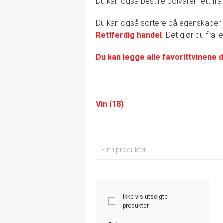
Du kan også bestille polvarer rett fra
Du kan også sortere på egenskape
Rettferdig handel
. Det gjør du fra 
Du kan legge alle favorittvinene d
Vin (18)
Ikke vis utsolgte
produkter