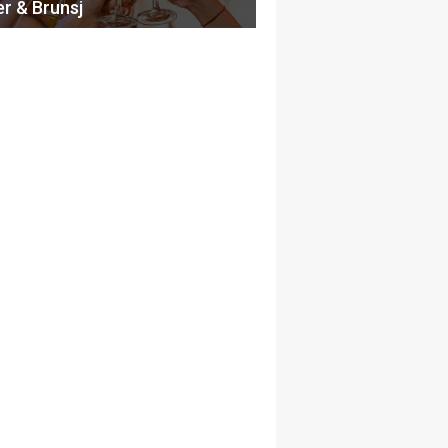
er & Brunsj