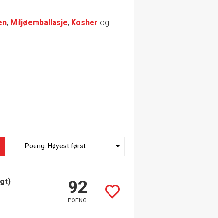
en
,
Miljøemballasje
,
Kosher
og
gt)
92
POENG