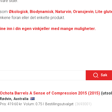
 våre sider.
r som
Økologisk
,
Biodynamisk
,
Naturvin
,
Oransjevin
,
Lite glut
lenkene foran eller det enkelte produkt.
ine inn i din egen vinkjeller med mange muligheter.
Søk
Ochota Barrels A Sense of Compression 2015 (2015)
(utsol
Rødvin,
Australia
Pris: 419.60 kr
Volum: 0.75 l
Bestillingsutvalget
(3693001)