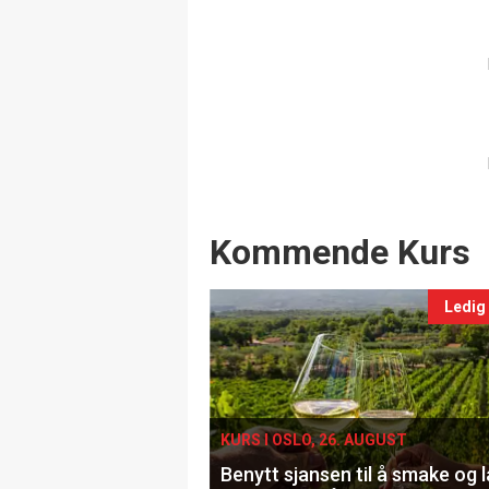
Events
Kommende Kurs
Ledig
KURS I OSLO, 26. AUGUST
Benytt sjansen til å smake og 