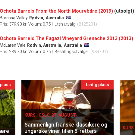
Ochota Barrels From the North Mourvèdre (2019)
(utsolgt)
Barossa Valley
Rødvin,
Australia
Pris: 379.90 kr
Volum: 0.75 l
Uten utvalg
(8125201)
Ochota Barrels The Fugazi Vineyard Grenache 2013 (2013)
McLaren Vale
Rødvin, Australia,
Australia
Pris: 239.70 kr
Volum: 0.75 l
Bestillingsutvalget
(984701)
 plass
Ledig plass
KURS I OSLO, 27. AUGUST
Sammenlign franske klassikere og
KURS 
lære
ungarske viner til en 5-retters