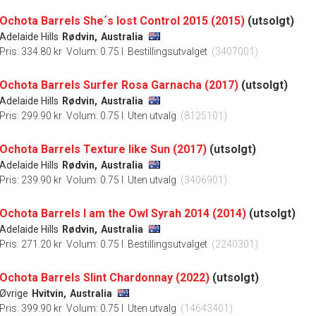
Ochota Barrels She´s lost Control 2015 (2015)
(utsolgt)
Adelaide Hills
Rødvin,
Australia
Pris: 334.80 kr
Volum: 0.75 l
Bestillingsutvalget
(3407001)
Ochota Barrels Surfer Rosa Garnacha (2017)
(utsolgt)
Adelaide Hills
Rødvin,
Australia
Pris: 299.90 kr
Volum: 0.75 l
Uten utvalg
(8125101)
Ochota Barrels Texture like Sun (2017)
(utsolgt)
Adelaide Hills
Rødvin,
Australia
Pris: 239.90 kr
Volum: 0.75 l
Uten utvalg
(3406901)
Ochota Barrels I am the Owl Syrah 2014 (2014)
(utsolgt)
Adelaide Hills
Rødvin,
Australia
Pris: 271.20 kr
Volum: 0.75 l
Bestillingsutvalget
(2240301)
Ochota Barrels Slint Chardonnay (2022)
(utsolgt)
Øvrige
Hvitvin,
Australia
Pris: 399.90 kr
Volum: 0.75 l
Uten utvalg
(14643401)