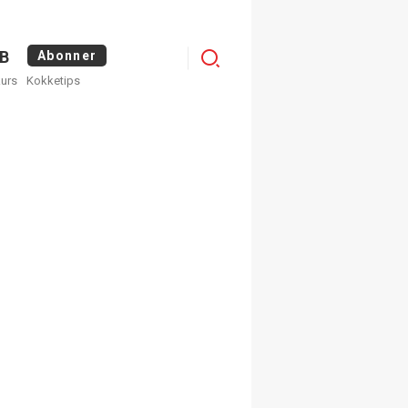
Logg
B
Abonner
kurs
Kokketips
inn