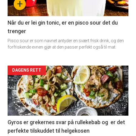
+
section
11
Når du er lei gin tonic, er en pisco sour det du
trenger
Pisco sour er som navnet antyder en svært frisk drink, og den
forfriskende evnen gjør at den passer perfekt også til mat.
Artikler
DAGENS RETT
detail
-
section
11
Gyros er grekernes svar på rullekebab og er det
perfekte tilskuddet til helgekosen
Dagens