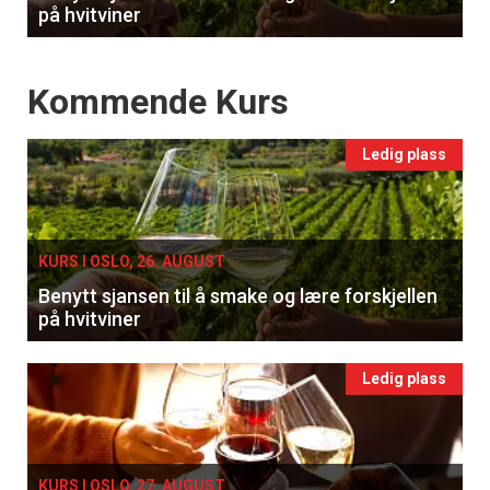
på hvitviner
Events
Kommende Kurs
Ledig plass
KURS I OSLO, 26. AUGUST
Benytt sjansen til å smake og lære forskjellen
på hvitviner
Ledig plass
KURS I OSLO, 27. AUGUST