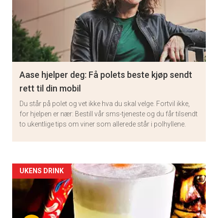
Aase hjelper deg: Få polets beste kjøp sendt
rett til din mobil
Du står på polet og vet ikke hva du skal velge. Fortvil ikke,
for hjelpen er nær: Bestill vår sms-tjeneste og du får tilsendt
to ukentlige tips om viner som allerede står i polhyllene.
Artikler
UKENS DRINK
detail
-