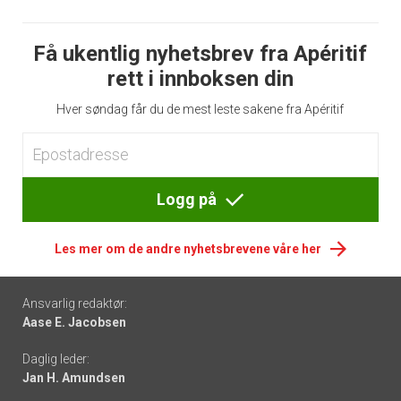
Få ukentlig nyhetsbrev fra Apéritif
rett i innboksen din
Hver søndag får du de mest leste sakene fra Apéritif
Logg på
Les mer om de andre nyhetsbrevene våre her
Footer
Ansvarlig redaktør:
Aase E. Jacobsen
-
Daglig leder:
links
Jan H. Amundsen