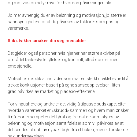
og motivasjon betyr mye for hvordan påvirkningen blir.
Jo mer avhengig du er av belønning og motivasjon, jo større er
sannsynligheten for at du påvirkes av faktorer som pris og
varemerke.
Slik utvikler smaken din seg med alder
Det gjelder også personer hvis hjerner har større aktivitet på
området tankestyrte følelser og kontroll, altså som er mer
emosjonelle.
Motsatt er det slik at individer som har en sterkt utviklet evne til å
trekke konklusjoner basert på egne sanseopplevelser, i liten
grad påvirkes av marketing placebo-effektene.
For vinpushere og andre er det viktig å tilpasse budskapet etter
hvordan varemerket er «skrudd» sammen og hvem man ønsker
å nå. For eksempel er det først og fremst de som styres av
belønning og motivasjon samt følelser som vil påvirkes av at
det sendes ut duft av nybakt brød fra et bakeri, mener forskerne
bak undersøkelsen.