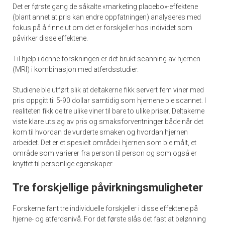
Det er første gang de såkalte «marketing placebo»-effektene
(blant annet at pris kan endre oppfatningen) analyseres med
fokus på å finne ut om det er forskjeller hos individet som
påvirker disse effektene.
Til hjelp i denne forskningen er det brukt scanning av hjernen
(MRI) i kombinasjon med atferdsstudier.
Studiene ble utført slik at deltakerne fikk servert fem viner med
pris oppgitt til 5-90 dollar samtidig som hjernene ble scannet. I
realiteten fikk de tre ulike viner til bare to ulike priser. Deltakerne
viste klare utslag av pris og smaksforventninger både når det
kom til hvordan de vurderte smaken og hvordan hjernen
arbeidet. Det er et spesielt område i hjernen som ble målt, et
område som varierer fra person til person og som også er
knyttet til personlige egenskaper.
Tre forskjellige påvirkningsmuligheter
Forskerne fant tre individuelle forskjeller i disse effektene på
hjerne- og atferdsnivå. For det første slås det fast at belønning