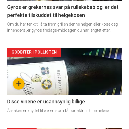
2
Gyros er grekernes svar på rullekebab og er det
perfekte tilskuddet til helgekosen
Om du har tenkt til å ta frem grillen denne helgen eller kose deg
innendørs ,er gyros fredags-middagen du har lengtet etter.
Forsiden
GODBITER I POLLISTEN
akkurat
nå
+
-
3
Disse vinene er usannsynlig billige
Årsaken er knyttet til eieren som får sin «lønn i himmelen».