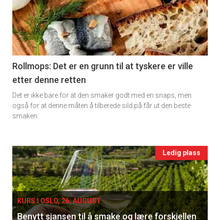
detail
-
section
11
Rollmops: Det er en grunn til at tyskere er ville
etter denne retten
Ukens
Det er ikke bare for at den smaker godt med en snaps, men
vin
også for at denne måten å tilberede sild på får ut den beste
smaken.
Events
Ledig plass
single
KURS I OSLO, 26. AUGUST
Benytt sjansen til å smake og lære forskjellen