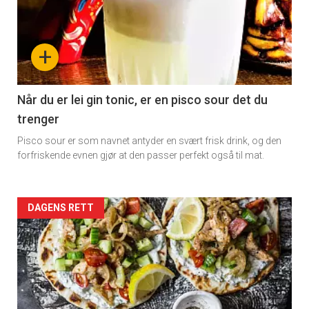
+
Når du er lei gin tonic, er en pisco sour det du
trenger
Pisco sour er som navnet antyder en svært frisk drink, og den
forfriskende evnen gjør at den passer perfekt også til mat.
Forsiden
DAGENS RETT
akkurat
nå
-