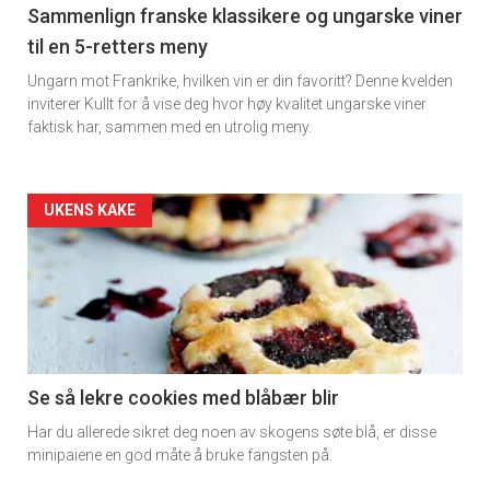
5
Sammenlign franske klassikere og ungarske viner
til en 5-retters meny
Ungarn mot Frankrike, hvilken vin er din favoritt? Denne kvelden
inviterer Kullt for å vise deg hvor høy kvalitet ungarske viner
faktisk har, sammen med en utrolig meny.
Forsiden
UKENS KAKE
akkurat
nå
-
6
Se så lekre cookies med blåbær blir
Har du allerede sikret deg noen av skogens søte blå, er disse
minipaiene en god måte å bruke fangsten på.