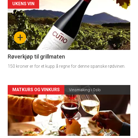
Forsiden
UKENS VIN
akkurat
nå
+
-
4
Røverkjøp til grillmaten
150 kroner er for et kupp å regne for denne spanske rødvinen.
Forsiden
MATKURS OG VINKURS
Vinsmaking i Oslo
akkurat
nå
-