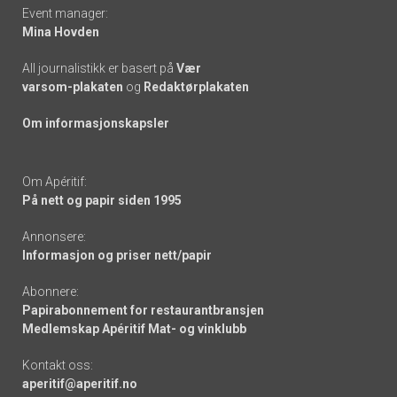
Event manager:
Mina Hovden
All journalistikk er basert på
Vær
varsom-plakaten
og
Redaktørplakaten
Om informasjonskapsler
Om Apéritif:
På nett og papir siden 1995
Annonsere:
Informasjon og priser nett/papir
Abonnere:
Papirabonnement for restaurantbransjen
Medlemskap Apéritif Mat- og vinklubb
Kontakt oss:
aperitif@aperitif.no