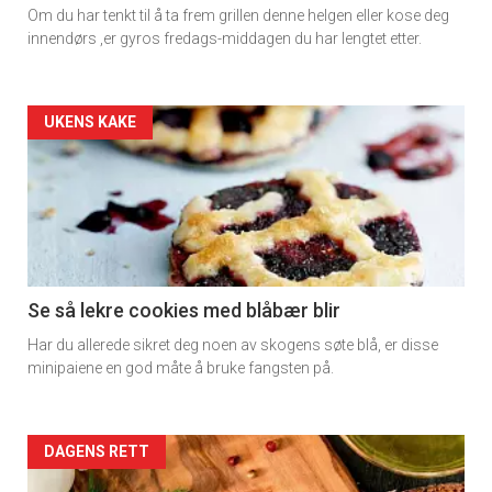
Om du har tenkt til å ta frem grillen denne helgen eller kose deg
rett
innendørs ,er gyros fredags-middagen du har lengtet etter.
Artikler
UKENS KAKE
detail
-
section
11
Se så lekre cookies med blåbær blir
Har du allerede sikret deg noen av skogens søte blå, er disse
Dagens
minipaiene en god måte å bruke fangsten på.
rett
2
Artikler
DAGENS RETT