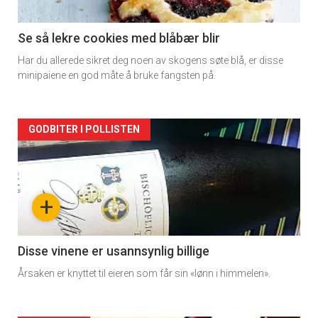
section
11
Se så lekre cookies med blåbær blir
Har du allerede sikret deg noen av skogens søte blå, er disse
Dagens
minipaiene en god måte å bruke fangsten på.
rett
Artikler
GODBITER I POLLISTEN
detail
-
+
section
11
Disse vinene er usannsynlig billige
Årsaken er knyttet til eieren som får sin «lønn i himmelen».
Dagens
rett