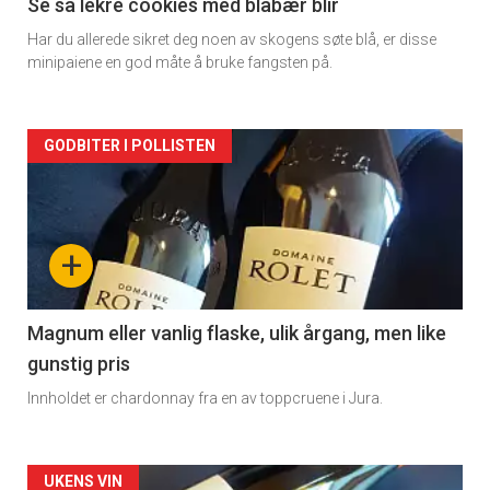
2
Se så lekre cookies med blåbær blir
Har du allerede sikret deg noen av skogens søte blå, er disse
minipaiene en god måte å bruke fangsten på.
Forsiden
GODBITER I POLLISTEN
akkurat
nå
+
-
3
Magnum eller vanlig flaske, ulik årgang, men like
gunstig pris
Innholdet er chardonnay fra en av toppcruene i Jura.
Forsiden
UKENS VIN