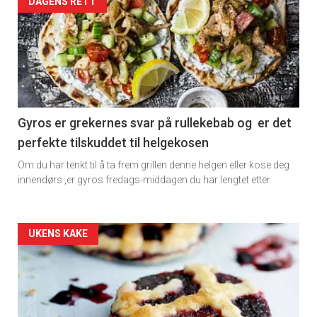
Artikler
DAGENS RETT
detail
-
section
11
Gyros er grekernes svar på rullekebab og er det
perfekte tilskuddet til helgekosen
Om du har tenkt til å ta frem grillen denne helgen eller kose deg
innendørs ,er gyros fredags-middagen du har lengtet etter.
Artikler
UKENS KAKE
detail
-