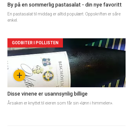
5
By på en sommerlig pastasalat - din nye favoritt
En pastasalat til middag er alltid populært. Oppskriften er såre
enkel.
Forsiden
GODBITER I POLLISTEN
akkurat
nå
+
-
6
Disse vinene er usannsynlig billige
Årsaken er knyttet til eieren som får sin «lønn i himmelen».