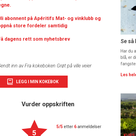
-
egne.
sec
Bli abonnent på Apéritifs Mat- og vinklubb og
oppnå store fordeler samtidig
11
Uke
Få dagens rett som nyhetsbrev
Se så 
vin
Har du 
blå, er
fangste
endt inn av Fra kokeboken Grøt på ville veier
Les hel
LEGG I MIN KOKEBOK
Eve
Vurder oppskriften
sing
5/5
etter
6
anmeldelser
5
KURS 