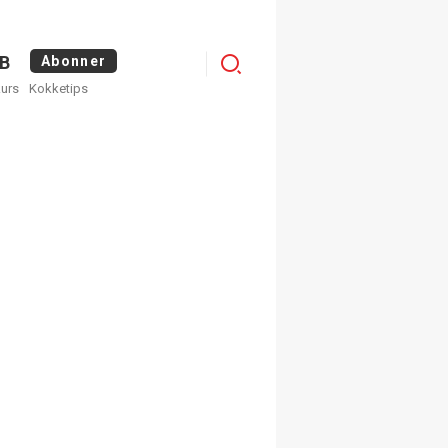
Logg
B
Abonner
kurs
Kokketips
inn
egistrer deg