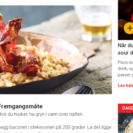
-
sec
+
11
Dag
Når du
sour d
rett
Pisco s
drink, o
passer p
Les hel
Fremgangsmåte
Arti
DAGE
vis du husker, ha gryn i vann over natten.
deta
egg baconet i stekeovnen på 200 grader. La det ligge