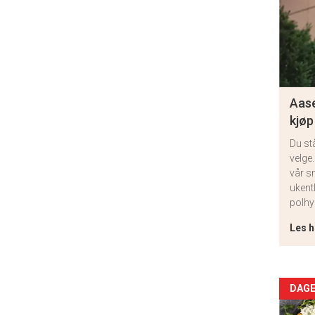
Aase
kjøp
Du st
velge.
vår s
ukent
polhy
Les h
Arti
DAGE