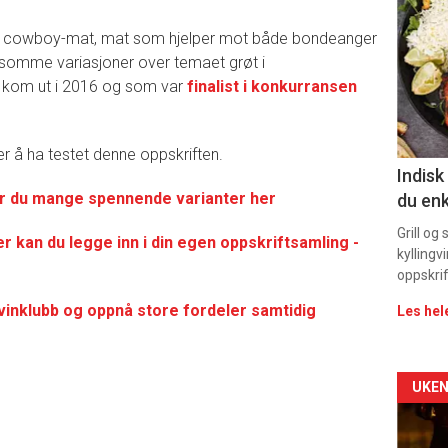
deta
lig cowboy-mat, mat som hjelper mot både bondeanger
-
somme variasjoner over temaet grøt i
kom ut i 2016 og som var
finalist i konkurransen
sec
11
er å ha testet denne oppskriften.
Indisk
ner du mange spennende varianter her
du enk
Grill og
 kan du legge inn i din egen oppskriftsamling -
kyllingv
oppskrif
 vinklubb og oppnå store fordeler samtidig
Les hel
Arti
UKEN
deta