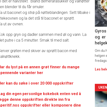
-
il det er halvstekt. Bland demerarasukker og valnøtter
 en blender til du får smuler.
sec
a ut baconet og strø på nøtteblandingen. Sett tilbake i
tekeovnen og la det stå til baconet er sprøtt.
11
a ut av ovnen.
Dag
Gyros 
Kok opp gryn og dadler sammen med øl og vann. La
og er 
rett
et putre i ca 5 minutter. Smak til med salt.
helge
2
Server grøten med skiver av sprøtt bacon med
Om du ha
helgen e
valnøttknekk.
fredags
Har du lyst på en annen grøt finner du mange
Les hel
spennende varianter her
Her kan du søke i over 20 000 oppskrifter
Arti
UKEN
Lag din egen personlige kokebok enten ved å
deta
legge denne oppskriften direkte inn fra
aperitif.nos oppskrifter eller komponere dine