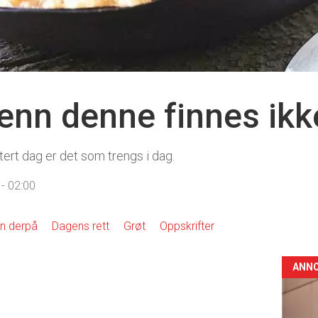
 enn denne finnes ikk
tert dag er det som trengs i dag.
- 02:00
n derpå
Dagens rett
Grøt
Oppskrifter
ANN