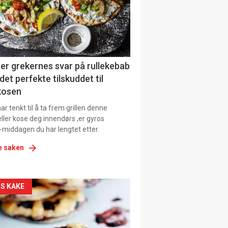
tion
ens
er grekernes svar på rullekebab
det perfekte tilskuddet til
kosen
r tenkt til å ta frem grillen denne
ller kose deg innendørs ,er gyros
-middagen du har lengtet etter.
e saken
kler
S KAKE
il