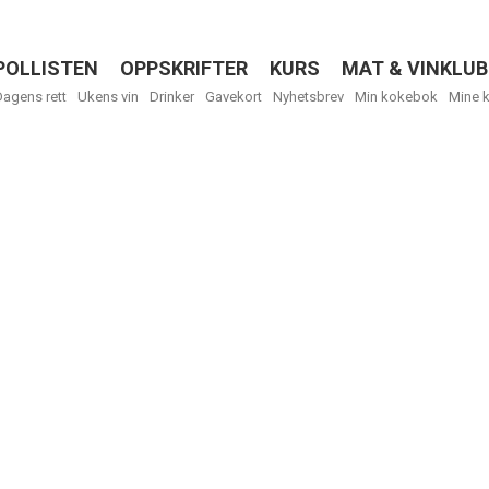
POLLISTEN
OPPSKRIFTER
KURS
MAT & VINKLUB
Menu
Dagens rett
Ukens vin
Drinker
Gavekort
Nyhetsbrev
Min kokebok
Mine 
R