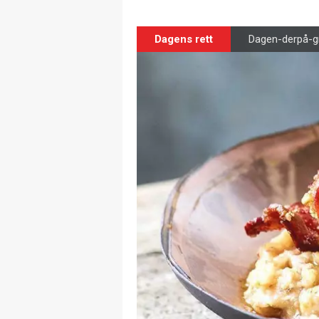
Dagens rett
Dagen-derpå-g