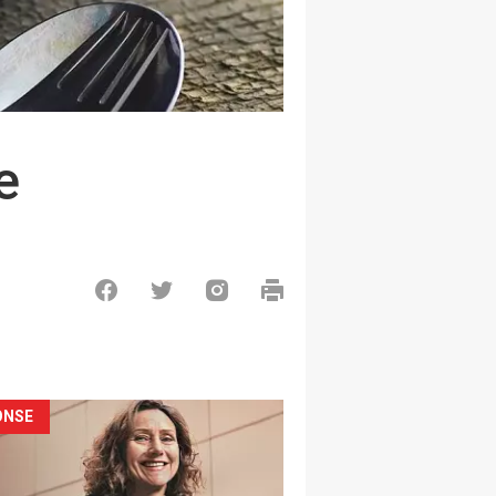
e
ONSE