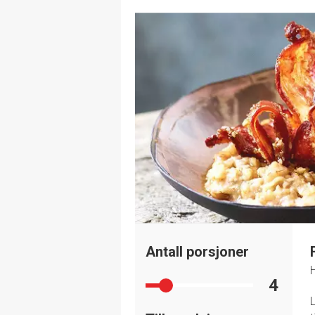
Antall porsjoner
H
4
L