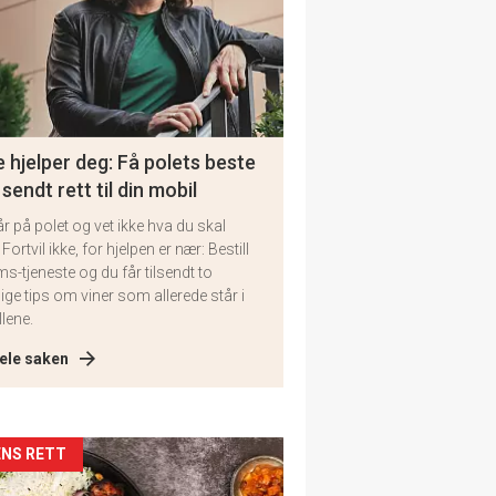
 hjelper deg: Få polets beste
 sendt rett til din mobil
år på polet og vet ikke hva du skal
 Fortvil ikke, for hjelpen er nær: Bestill
ms-tjeneste og du får tilsendt to
lige tips om viner som allerede står i
llene.
ele saken
kler
NS RETT