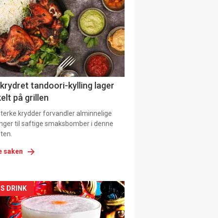
il
tion
 krydret tandoori-kylling lager
elt på grillen
 sterke krydder forvandler alminnelige
inger til saftige smaksbomber i denne
ten.
e saken
kler
S DRINK
il