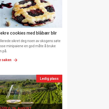
tion
ns
lekre cookies med blåbær blir
allerede sikret deg noen av skogens søte
 disse minipaiene en god måte å bruke
n på.
e saken
nts
Ledig plass
le
I OSLO, 26. AUGUST