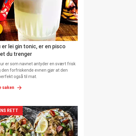
tion
ens
 er lei gin tonic, er en pisco
et du trenger
our er som navnet antyder en svært frisk
g den forfriskende evnen gjør at den
erfekt også til mat.
e saken
kler
NS RETT
il