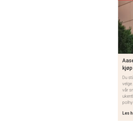
Aase
kjøp
Du st
velge.
vår s
ukent
polhy
Les h