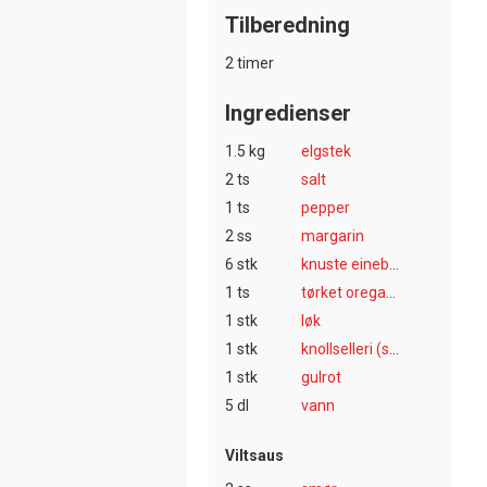
Tilberedning
2 timer
Ingredienser
1.5 kg
elgstek
2 ts
salt
1 ts
pepper
2 ss
margarin
6 stk
knuste einebær
1 ts
tørket oregano
1 stk
løk
1 stk
knollselleri (sellerirot)
1 stk
gulrot
5 dl
vann
Viltsaus