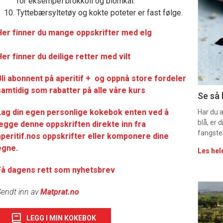
for eksempel brokkoli og blomkål.
deta
Tyttebærsyltetøy og kokte poteter er fast følge.
-
Her finner du mange oppskrifter med elg
sec
er finner du deilige retter med vilt
11
Bli abonnent på aperitif + og oppnå store fordeler
samtidig som rabatter på alle våre kurs
Uke
Se så 
Lag din egen personlige kokebok enten ved å
vin
Har du 
blå, er
legge denne oppskriften direkte inn fra
fangste
aperitif.nos oppskrifter eller komponere dine
egne.
Les hel
Få dagens rett som nyhetsbrev
Eve
endt inn av
Matprat.no
sing
LEGG I MIN KOKEBOK