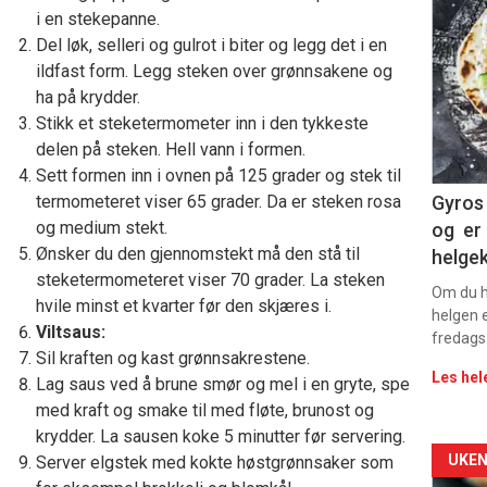
deta
i en stekepanne.
Del løk, selleri og gulrot i biter og legg det i en
-
ildfast form. Legg steken over grønnsakene og
ha på krydder.
sec
Stikk et steketermometer inn i den tykkeste
delen på steken. Hell vann i formen.
11
Sett formen inn i ovnen på 125 grader og stek til
Dag
termometeret viser 65 grader. Da er steken rosa
Gyros 
og medium stekt.
og er 
rett
Ønsker du den gjennomstekt må den stå til
helge
steketermometeret viser 70 grader. La steken
2
Om du ha
hvile minst et kvarter før den skjæres i.
helgen e
Viltsaus:
fredags
Sil kraften og kast grønnsakrestene.
Les hel
Lag saus ved å brune smør og mel i en gryte, spe
med kraft og smake til med fløte, brunost og
krydder. La sausen koke 5 minutter før servering.
Arti
UKEN
Server elgstek med kokte høstgrønnsaker som