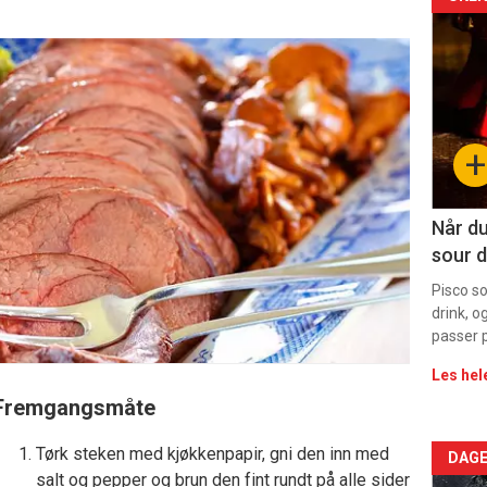
Arti
deta
-
sec
+
11
Dag
Når du
sour d
rett
Pisco s
drink, o
passer p
Les hel
Fremgangsmåte
Tørk steken med kjøkkenpapir, gni den inn med
Arti
DAGE
salt og pepper og brun den fint rundt på alle sider