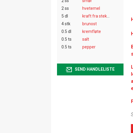
2 ss
smør
2 ss
hvetemel
5 dl
kraft fra steken
4 stk
brunost
0.5 dl
kremfløte
H
0.5 ts
salt
0.5 ts
pepper
SEND HANDLELISTE
S