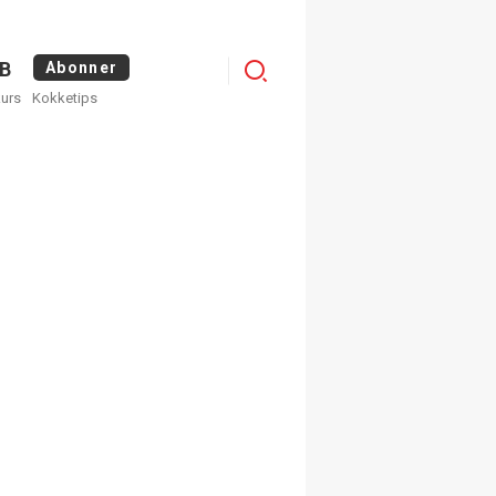
Logg
B
Abonner
kurs
Kokketips
inn