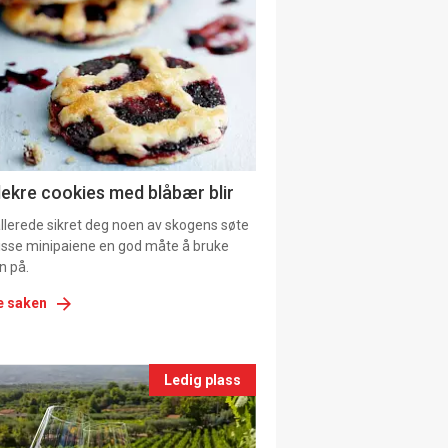
il
tion
ns
lekre cookies med blåbær blir
allerede sikret deg noen av skogens søte
 disse minipaiene en god måte å bruke
n på.
e saken
nts
Ledig plass
le