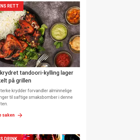
kler
NS RETT
il
tion
 krydret tandoori-kylling lager
elt på grillen
 sterke krydder forvandler alminnelige
inger til saftige smaksbomber i denne
ten.
e saken
S DRINK