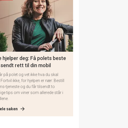
 hjelper deg: Få polets beste
 sendt rett til din mobil
år på polet og vet ikke hva du skal
 Fortvil ikke, for hjelpen er nær: Bestill
ms-tjeneste og du får tilsendt to
lige tips om viner som allerede står i
llene.
ele saken