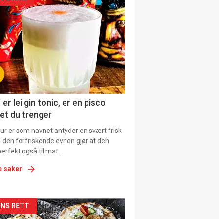
kler
il
tion
ens
 er lei gin tonic, er en pisco
et du trenger
our er som navnet antyder en svært frisk
g den forfriskende evnen gjør at den
erfekt også til mat.
e saken
kler
NS RETT