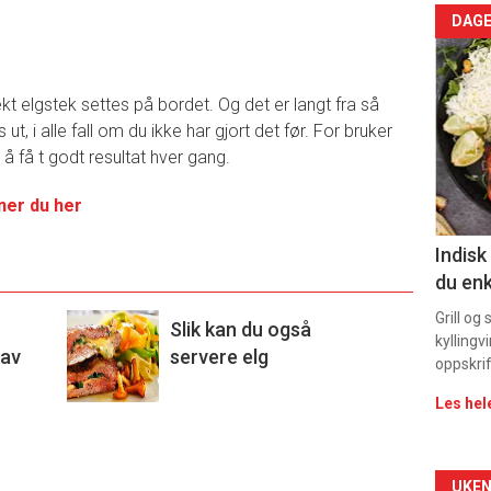
Arti
DAGE
deta
tekt elgstek settes på bordet. Og det er langt fra så
-
, i alle fall om du ikke har gjort det før. For bruker
å få t godt resultat hver gang.
sec
11
nner du her
Indisk
du enk
Grill og
Slik kan du også
kyllingv
 av
servere elg
oppskrif
Les hel
UKEN