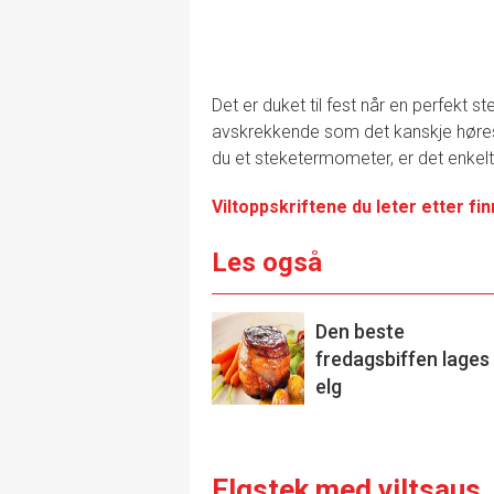
Det er duket til fest når en perfekt s
avskrekkende som det kanskje høres ut
du et steketermometer, er det enkelt 
Viltoppskriftene du leter etter fi
Les også
Den beste
fredagsbiffen lages
elg
Elgstek med viltsaus