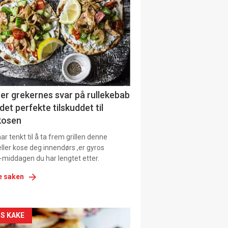
il
tion
ens
er grekernes svar på rullekebab
det perfekte tilskuddet til
kosen
r tenkt til å ta frem grillen denne
ller kose deg innendørs ,er gyros
-middagen du har lengtet etter.
e saken
kler
S KAKE