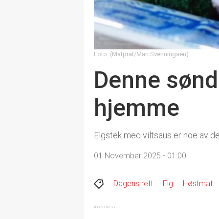
Foto: (Matprat/Mari Svenningsen)
Denne sønda
hjemme
Elgstek med viltsaus er noe av det
01 November 2025 - 01:00
Dagens rett
Elg
Høstmat