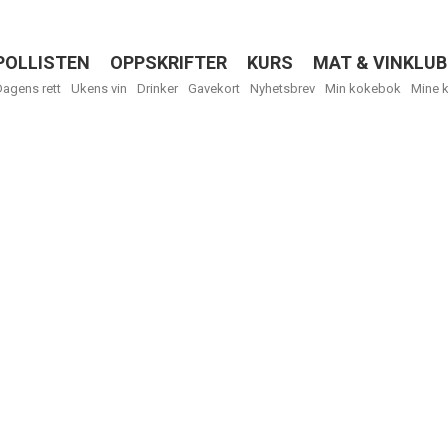
POLLISTEN
OPPSKRIFTER
KURS
MAT & VINKLUB
Menu
Dagens rett
Ukens vin
Drinker
Gavekort
Nyhetsbrev
Min kokebok
Mine 