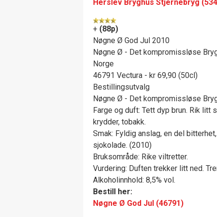
Herslev Bryghus Stjernebryg (53
+
(88p)
Nøgne Ø God Jul 2010
Nøgne Ø - Det kompromissløse Bryg
Norge
46791 Vectura - kr 69,90 (50cl)
Bestillingsutvalg
Nøgne Ø - Det kompromissløse Bryg
Farge og duft: Tett dyp brun. Rik litt
krydder, tobakk.
Smak: Fyldig anslag, en del bitterhe
sjokolade. (2010)
Bruksområde: Rike viltretter.
Vurdering: Duften trekker litt ned. Tr
Alkoholinnhold: 8,5% vol.
Bestill her:
Nøgne Ø God Jul (46791)