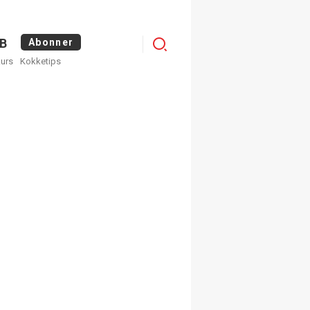
Logg
B
Abonner
kurs
Kokketips
inn
egistrer deg