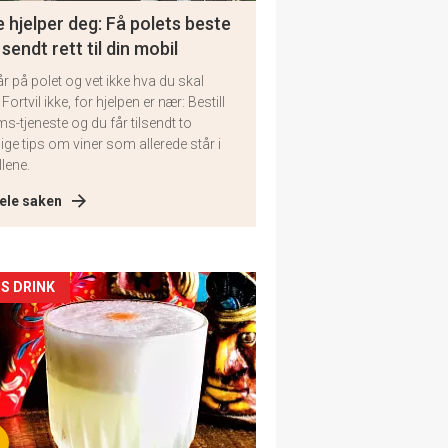
 hjelper deg: Få polets beste
 sendt rett til din mobil
år på polet og vet ikke hva du skal
 Fortvil ikke, for hjelpen er nær: Bestill
ms-tjeneste og du får tilsendt to
lige tips om viner som allerede står i
llene.
ele saken
kler
S DRINK
il
tion