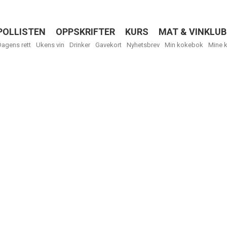
POLLISTEN
OPPSKRIFTER
KURS
MAT & VINKLUB
Menu
Dagens rett
Ukens vin
Drinker
Gavekort
Nyhetsbrev
Min kokebok
Mine 
R