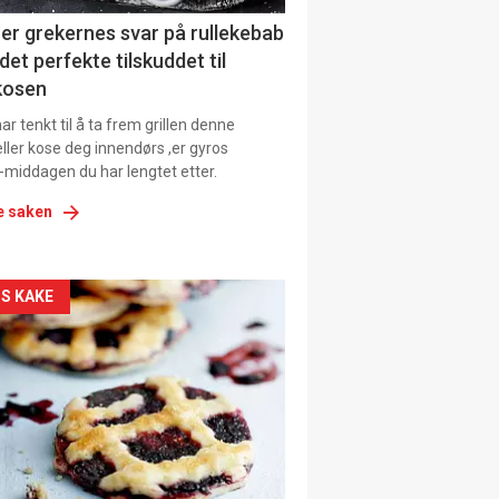
ens
er grekernes svar på rullekebab
det perfekte tilskuddet til
kosen
r tenkt til å ta frem grillen denne
ller kose deg innendørs ,er gyros
-middagen du har lengtet etter.
e saken
kler
S KAKE
il
tion