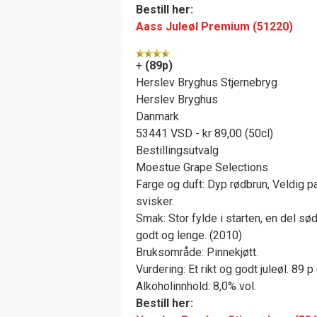
Bestill her:
Aass Juleøl Premium (51220)
+
(89p)
Herslev Bryghus Stjernebryg
Herslev Bryghus
Danmark
53441 VSD - kr 89,00 (50cl)
Bestillingsutvalg
Moestue Grape Selections
Farge og duft: Dyp rødbrun, Veldig pa
svisker.
Smak: Stor fylde i starten, en del sødm
godt og lenge. (2010)
Bruksområde: Pinnekjøtt.
Vurdering: Et rikt og godt juleøl. 89 p
Alkoholinnhold: 8,0% vol.
Bestill her: