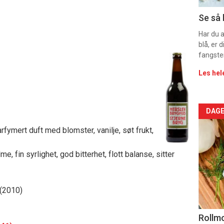
Dag
Se så 
rett
Har du 
blå, er
2
fangste
Les hel
Arti
DAGE
rfymert duft med blomster, vanilje, søt frukt,
deta
-
e, fin syrlighet, god bitterhet, flott balanse, sitter
sec
 (2010)
11
Uke
Rollmo