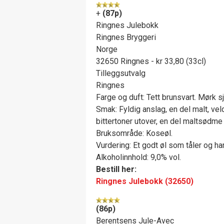
+
(87p)
Ringnes Julebokk
Ringnes Bryggeri
Norge
32650 Ringnes - kr 33,80 (33cl)
Tilleggsutvalg
Ringnes
Farge og duft: Tett brunsvart. Mørk sj
Smak: Fyldig anslag, en del malt, veld
bittertoner utover, en del maltsødme i
Bruksområde: Koseøl.
Vurdering: Et godt øl som tåler og ha
Alkoholinnhold: 9,0% vol.
Bestill her:
Ringnes Julebokk (32650)
(86p)
Berentsens Jule-Avec