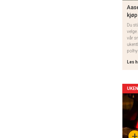
Aase
kjøp
Du st
velge.
vår s
ukent
polhy
Les h
Arti
UKEN
deta
-
sec
+