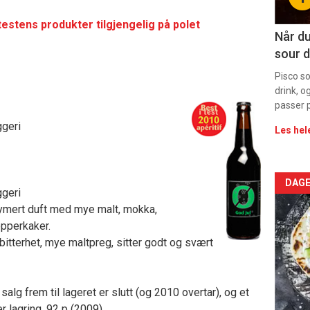
11
 testens produkter tilgjengelig på polet
Når du
sour d
Pisco s
drink, o
passer p
geri
Les hel
Arti
DAGE
geri
rfymert duft med mye malt, mokka,
deta
pperkaker.
-
 bitterhet, mye maltpreg, sitter godt og svært
sec
i salg frem til lageret er slutt (og 2010 overtar), og et
11
er lagring. 92 p (2009)