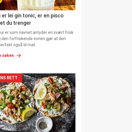
 er lei gin tonic, er en pisco
et du trenger
our er som navnet antyder en svært frisk
g den forfriskende evnen gjør at den
erfekt også til mat.
e saken
kler
NS RETT
il
tion