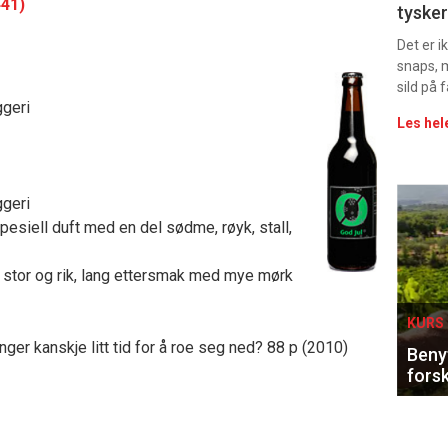
441)
tysker
vin
Det er 
snaps, 
sild på 
geri
Les hel
Eve
geri
 spesiell duft med en del sødme, røyk, stall,
sing
t, stor og rik, lang ettersmak med mye mørk
KURS 
enger kanskje litt tid for å roe seg ned? 88 p (2010)
Benyt
forsk