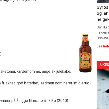
Dag
Gyros 
og er 
rett
helge
Om du ha
helgen e
fredags
Les hel
)
Arti
UKEN
svisketoner, kardemomme, engelsk julekake,
deta
friskhet, god bitterhet, sødmen dominerer imidlertid i
-
sec
vinner på å ligge til neste år. 89 p (2010)
11