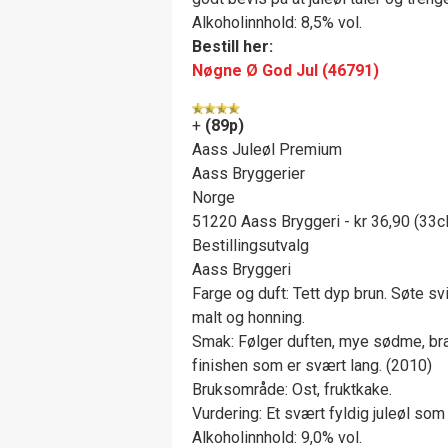
Alkoholinnhold: 8,5% vol.
Bestill her:
Nøgne Ø God Jul (46791)
+
(89p)
Aass Juleøl Premium
Aass Bryggerier
Norge
51220 Aass Bryggeri - kr 36,90 (33cl
Bestillingsutvalg
Aass Bryggeri
Farge og duft: Tett dyp brun. Søte 
malt og honning.
Smak: Følger duften, mye sødme, bra 
finishen som er svært lang. (2010)
Bruksområde: Ost, fruktkake.
Vurdering: Et svært fyldig juleøl som 
Alkoholinnhold: 9,0% vol.