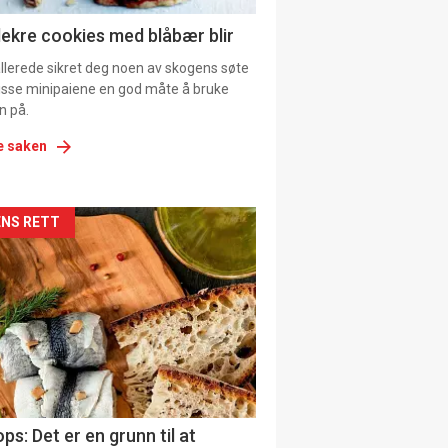
ens
lekre cookies med blåbær blir
allerede sikret deg noen av skogens søte
 disse minipaiene en god måte å bruke
n på.
e saken
kler
NS RETT
il
tion
ns
ps: Det er en grunn til at