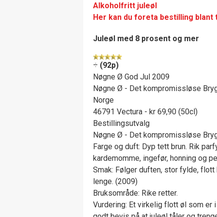
Alkoholfritt juleøl
Her kan du foreta bestilling blant
Juleøl med 8 prosent og mer
÷
(92p)
Nøgne Ø God Jul 2009
Nøgne Ø - Det kompromissløse Bryg
Norge
46791 Vectura - kr 69,90 (50cl)
Bestillingsutvalg
Nøgne Ø - Det kompromissløse Bryg
Farge og duft: Dyp tett brun. Rik pa
kardemomme, ingefør, honning og pe
Smak: Følger duften, stor fylde, flott
lenge. (2009)
Bruksområde: Rike retter.
Vurdering: Et virkelig flott øl som er 
godt bevis på at juleøl tåler og treng