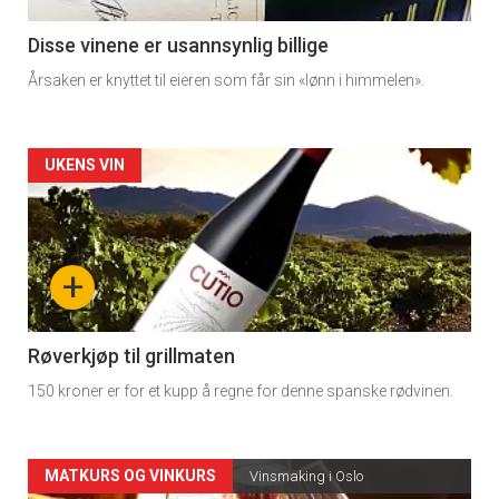
-
3
Disse vinene er usannsynlig billige
Årsaken er knyttet til eieren som får sin «lønn i himmelen».
Forsiden
UKENS VIN
akkurat
nå
+
-
4
Røverkjøp til grillmaten
150 kroner er for et kupp å regne for denne spanske rødvinen.
Forsiden
MATKURS OG VINKURS
Vinsmaking i Oslo