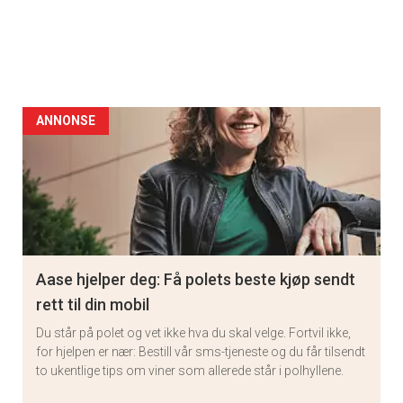
ANNONSE
Aase hjelper deg: Få polets beste kjøp sendt
rett til din mobil
Du står på polet og vet ikke hva du skal velge. Fortvil ikke,
for hjelpen er nær: Bestill vår sms-tjeneste og du får tilsendt
to ukentlige tips om viner som allerede står i polhyllene.