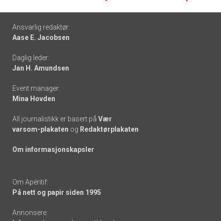
Footer
Ansvarlig redaktør:
Aase E. Jacobsen
-
Daglig leder:
links
Jan H. Amundsen
Event manager:
Mina Hovden
All journalistikk er basert på
Vær
varsom-plakaten
og
Redaktørplakaten
Om informasjonskapsler
Om Apéritif:
På nett og papir siden 1995
Annonsere: