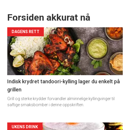
Forsiden akkurat nå
DAGENS RETT
Indisk krydret tandoori-kylling lager du enkelt på
grillen
Grill og sterke krydder forvandler alminnelige kyllingvinger til
saftige smaksbomber i denne oppskriften.
Forsiden
UKENS DRINK