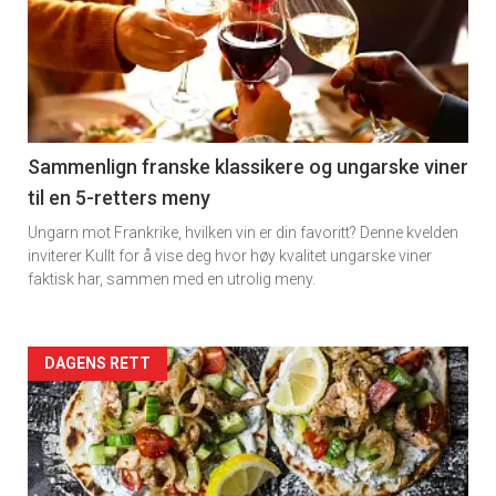
akkurat
nå
-
5
Sammenlign franske klassikere og ungarske viner
til en 5-retters meny
Ungarn mot Frankrike, hvilken vin er din favoritt? Denne kvelden
inviterer Kullt for å vise deg hvor høy kvalitet ungarske viner
faktisk har, sammen med en utrolig meny.
Forsiden
DAGENS RETT
akkurat
nå