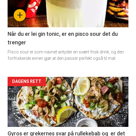
-
+
section
11
Når du er lei gin tonic, er en pisco sour det du
trenger
Dagens
Pisco sour er som navnet antyder en svært frisk drink, og den
rett
forfriskende evnen gjør at den passer perfekt også til mat.
Artikler
DAGENS RETT
detail
-
section
11
Gyros er grekernes svar på rullekebab og er det