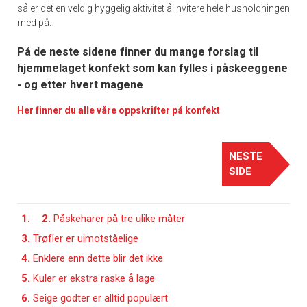
så er det en veldig hyggelig aktivitet å invitere hele husholdningen
med på.
På de neste sidene finner du mange forslag til
hjemmelaget konfekt som kan fylles i påskeeggene
- og etter hvert magene
Her finner du alle våre oppskrifter på konfekt
NESTE
SIDE
1.
2.
Påskeharer på tre ulike måter
3.
Trøfler er uimotståelige
4.
Enklere enn dette blir det ikke
5.
Kuler er ekstra raske å lage
6.
Seige godter er alltid populært