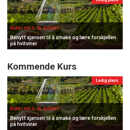
Events
single
KURS I OSLO, 26. AUGUST
Benytt sjansen til å smake og lære forskjellen
på hvitviner
Events
Kommende Kurs
Ledig plass
KURS I OSLO, 26. AUGUST
Benytt sjansen til å smake og lære forskjellen
på hvitviner