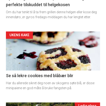
perfekte tilskuddet til helgekosen
Dagens
Om du har tenkt til å ta frem grillen denne helgen eller kose deg
rett
innendørs ,er gyros fredags-middagen du har lengtet etter.
2
Artikler
UKENS KAKE
detail
-
section
11
Se så lekre cookies med blåbær blir
Har du allerede sikret deg noen av skogens søte blå, er disse
Ukens
minipaiene en god måte å bruke fangsten på.
vin
Ledig plass