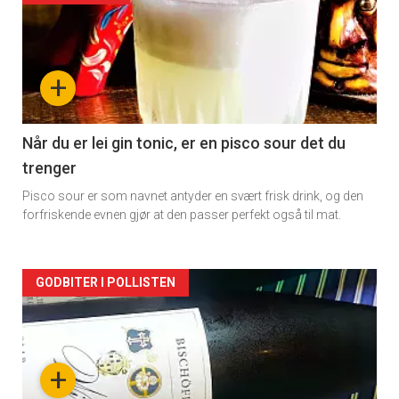
akkurat
nå
+
-
2
Når du er lei gin tonic, er en pisco sour det du
trenger
Pisco sour er som navnet antyder en svært frisk drink, og den
forfriskende evnen gjør at den passer perfekt også til mat.
Forsiden
GODBITER I POLLISTEN
akkurat
nå
+