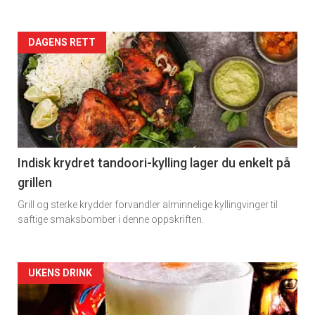
Artikler
DAGENS RETT
detail
-
section
11
Indisk krydret tandoori-kylling lager du enkelt på
grillen
Grill og sterke krydder forvandler alminnelige kyllingvinger til
saftige smaksbomber i denne oppskriften.
Artikler
UKENS DRINK
detail