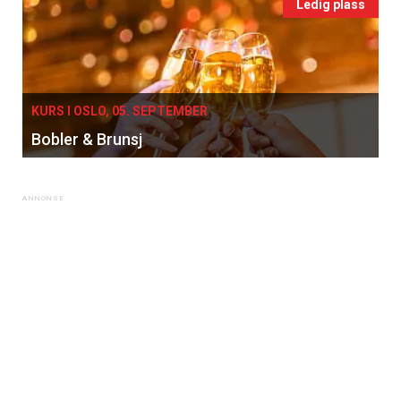
Ledig plass
KURS I OSLO, 05. SEPTEMBER
Bobler & Brunsj
×
Få ukentlige nyhetsbrev fra
Apéritif
Vi tilbyr flere ukentlige nyhetsbrev. Du