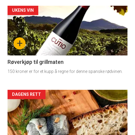
rett
Artikler
UKENS VIN
detail
-
+
section
11
Røverkjøp til grillmaten
150 kroner er for et kupp å regne for denne spanske rødvinen.
Dagens
rett
Artikler
DAGENS RETT
2
detail
-
section