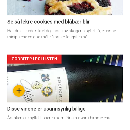
section
11
Se så lekre cookies med blåbær blir
Har du allerede sikret deg noen av skogens søte blå, er disse
minipaiene en god måte å bruke fangsten på.
Artikler
GODBITER I POLLISTEN
detail
-
+
section
11
Disse vinene er usannsynlig billige
Årsaken er knyttet til eieren som får sin «lønn i himmelen».
Dagens