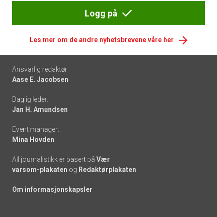
Logg på
Les mer om de andre nyhetsbrevene våre her
Footer
Ansvarlig redaktør:
Aase E. Jacobsen
-
Daglig leder:
links
Jan H. Amundsen
Event manager:
Mina Hovden
All journalistikk er basert på
Vær
varsom-plakaten
og
Redaktørplakaten
Om informasjonskapsler