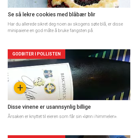
Se så lekre cookies med blåbær blir
Har du allerede sikret deg noen av skogens søte blå, er disse
minipaiene en god måte å bruke fangsten på.
Forsiden
GODBITER I POLLISTEN
akkurat
nå
+
-
2
Disse vinene er usannsynlig billige
Årsaken er knyttet til eieren som får sin «lønn i himmelen».