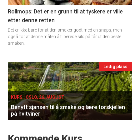
11
Rollmops: Det er en grunn til at tyskere er ville
etter denne retten
Ukens
Det er ikke bare for at den smaker godt med en snaps, men
vin
også for at denne måten å tilberede sild på får ut den beste
smaken.
Events
Ledig plass
single
KURS I OSLO, 26. AUGUST
Benytt sjansen til å smake og lære forskjellen
på hvitviner
Events
Kommende Kurs