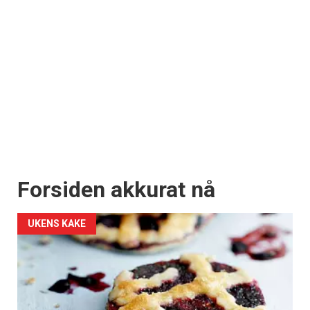
kan fritt velge hvilke du ønsker å få
tilsendt.
Registrer deg
Forsiden akkurat nå
UKENS KAKE