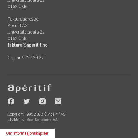
Universitetsgata 22
0162 Oslo
Fakturaadresse:
Apéritif AS
Universitetsgata 22
0162 Oslo
faktura@aperitif.no
Org. nr. 972 420 271
Footer
-
socials
Copyright 1995-2023 © Apéritif AS
Utviklet av
Ideo Solutions AS
Om informasjonskapsler