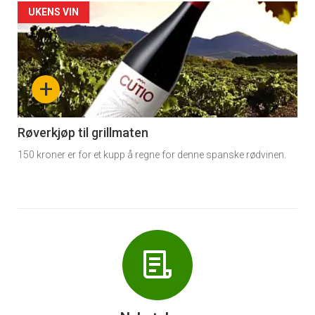
Forsiden
UKENS VIN
akkurat
nå
+
-
6
Røverkjøp til grillmaten
150 kroner er for et kupp å regne for denne spanske rødvinen.