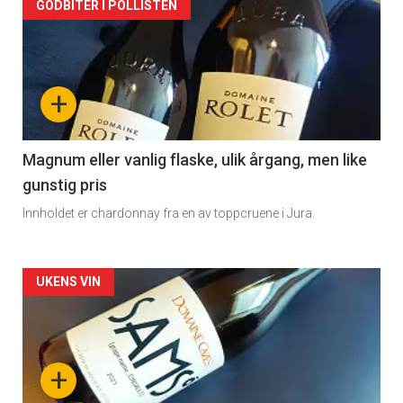
Forsiden
GODBITER I POLLISTEN
akkurat
nå
+
-
3
Magnum eller vanlig flaske, ulik årgang, men like
gunstig pris
Innholdet er chardonnay fra en av toppcruene i Jura.
Forsiden
UKENS VIN
akkurat
nå
+
-