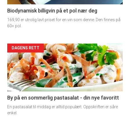
4
Biodynamisk billigvin på et pol nær deg
169,90 er utrolig lavt priset for en vin som denne. Den finnes på
60+ pol.
Forsiden
DAGENS RETT
akkurat
nå
-
5
By på en sommerlig pastasalat - din nye favoritt
En pastasalat til middag er alltid populært. Oppskriften er såre
enkel.