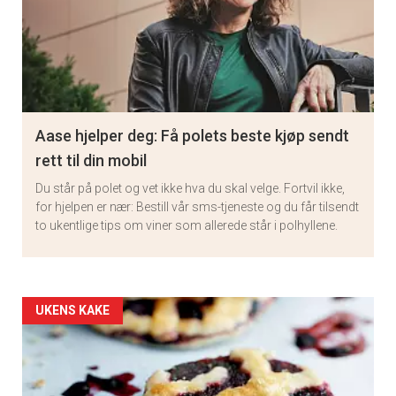
Aase hjelper deg: Få polets beste kjøp sendt
rett til din mobil
Du står på polet og vet ikke hva du skal velge. Fortvil ikke,
for hjelpen er nær: Bestill vår sms-tjeneste og du får tilsendt
to ukentlige tips om viner som allerede står i polhyllene.
Artikler
UKENS KAKE
detail
-