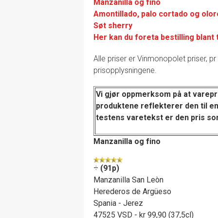
Manzanilla og fino
Amontillado, palo cortado og olo
Søt sherry
Her kan du foreta bestilling blant
Alle priser er Vinmonopolet priser, pr 
prisopplysningene.
Vi gjør oppmerksom på at varepr
produktene reflekterer den til en
testens varetekst
er den pris so
Manzanilla og fino
÷
(91p)
Manzanilla San Leòn
Herederos de Argüeso
Spania - Jerez
47525 VSD - kr 99,90 (37,5cl)