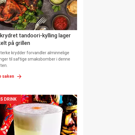
tion
 krydret tandoori-kylling lager
elt på grillen
 sterke krydder forvandler alminnelige
inger til saftige smaksbomber i denne
ten.
e saken
kler
S DRINK
il