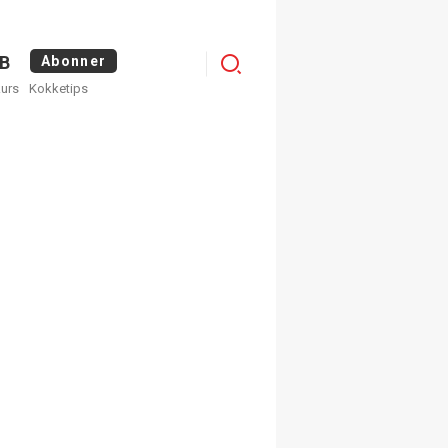
Logg
B
Abonner
kurs
Kokketips
inn