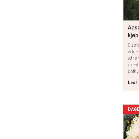
Aase
kjøp
Du st
velge.
vår s
ukent
polhy
Les h
Arti
DAGE
deta
-