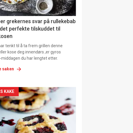
ens
er grekernes svar på rullekebab
det perfekte tilskuddet til
kosen
r tenkt til å ta frem grillen denne
ller kose deg innendørs ,er gyros
-middagen du har lengtet etter.
e saken
kler
S KAKE
il
tion