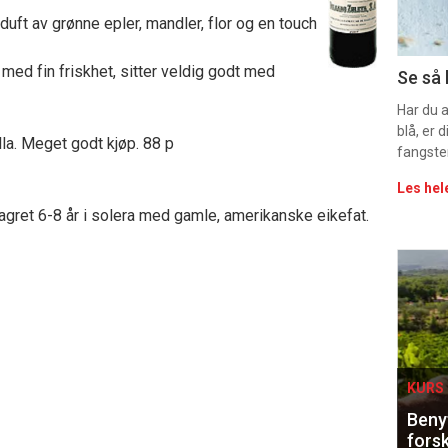
duft av grønne epler, mandler, flor og en touch
11
Uke
 med fin friskhet, sitter veldig godt med
Se så 
vin
Har du 
blå, er
la. Meget godt kjøp. 88 p
fangste
Les hel
gret 6-8 år i solera med gamle, amerikanske eikefat.
Eve
sing
KURS 
Benyt
forsk