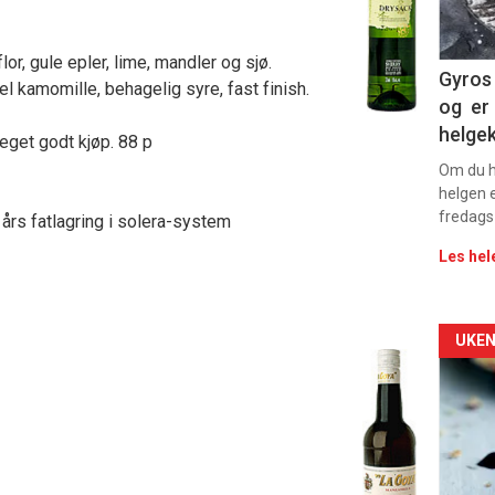
11
lor, gule epler, lime, mandler og sjø.
Dag
Gyros 
del kamomille, behagelig syre, fast finish.
og er 
rett
helge
eget godt kjøp. 88 p
2
Om du ha
helgen e
fredags
års fatlagring i solera-system
Les hel
Arti
UKEN
deta
-
sec