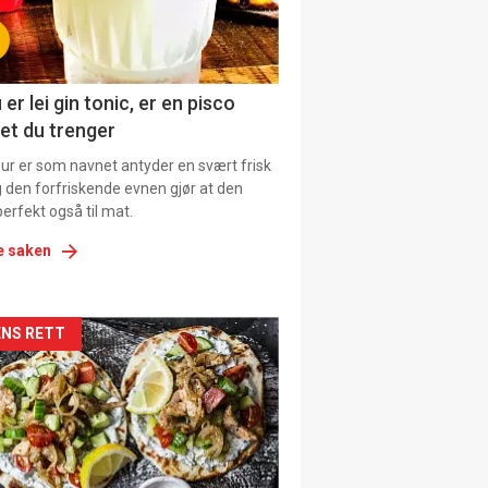
tion
ens
 er lei gin tonic, er en pisco
et du trenger
our er som navnet antyder en svært frisk
g den forfriskende evnen gjør at den
erfekt også til mat.
e saken
kler
NS RETT
il
tion