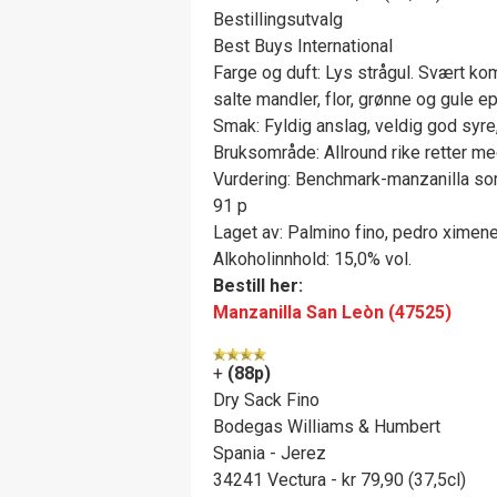
Bestillingsutvalg
Best Buys International
Farge og duft: Lys strågul. Svært ko
salte mandler, flor, grønne og gule ep
Smak: Fyldig anslag, veldig god syre,
Bruksområde: Allround rike retter med 
Vurdering: Benchmark-manzanilla som
91 p
Laget av: Palmino fino, pedro ximen
Alkoholinnhold: 15,0% vol.
Bestill her:
Manzanilla San Leòn (47525)
+
(88p)
Dry Sack Fino
Bodegas Williams & Humbert
Spania - Jerez
34241 Vectura - kr 79,90 (37,5cl)