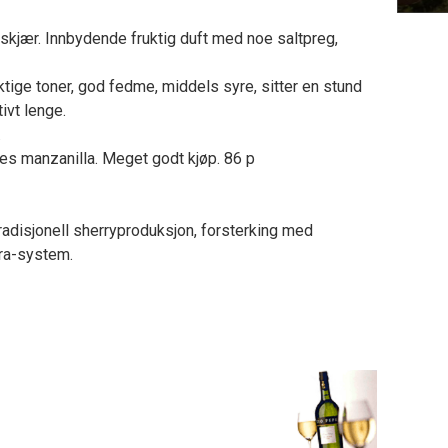
skjær. Innbydende fruktig duft med noe saltpreg,
tige toner, god fedme, middels syre, sitter en stund
tivt lenge.
.
des manzanilla. Meget godt kjøp. 86 p
radisjonell sherryproduksjon, forsterking med
era-system.