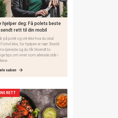
 hjelper deg: Få polets beste
 sendt rett til din mobil
år på polet og vet ikke hva du skal
 Fortvil ikke, for hjelpen er nær: Bestill
ms-tjeneste og du får tilsendt to
lige tips om viner som allerede står i
llene.
ele saken
kler
NS RETT
il