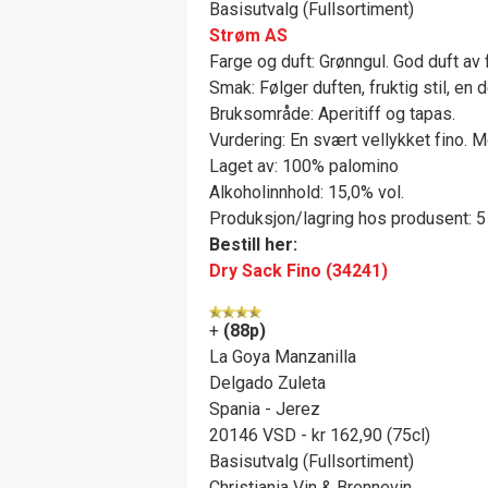
Basisutvalg (Fullsortiment)
Strøm AS
Farge og duft: Grønngul. God duft av f
Smak: Følger duften, fruktig stil, en 
Bruksområde: Aperitiff og tapas.
Vurdering: En svært vellykket fino. M
Laget av: 100% palomino
Alkoholinnhold: 15,0% vol.
Produksjon/lagring hos produsent: 5 
Bestill her:
Dry Sack Fino (34241)
+
(88p)
La Goya Manzanilla
Delgado Zuleta
Spania - Jerez
20146 VSD - kr 162,90 (75cl)
Basisutvalg (Fullsortiment)
Christiania Vin & Brennevin