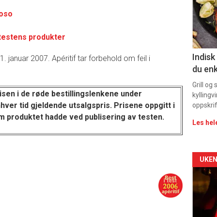
roso
sec
11
 testens produkter
Indisk
1. januar 2007. Apéritif tar forbehold om feil i
du enk
Grill og
isen i de
røde bestillingslenkene
under
kyllingv
hver tid gjeldende utsalgspris. Prisene oppgitt i
oppskrif
m produktet hadde ved publisering av testen.
Les hel
Arti
UKEN
deta
-