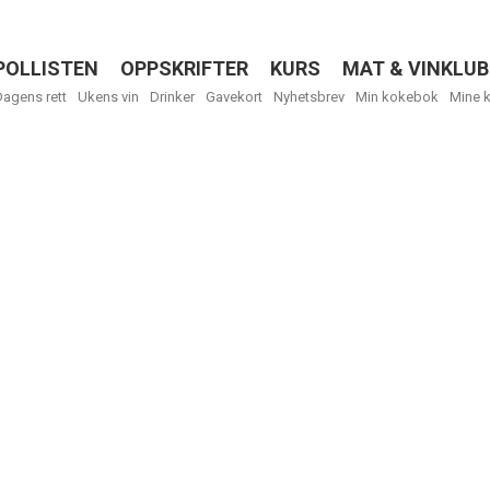
POLLISTEN
OPPSKRIFTER
KURS
MAT & VINKLUB
Menu
Dagens rett
Ukens vin
Drinker
Gavekort
Nyhetsbrev
Min kokebok
Mine 