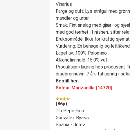
Vinarius
Farge og duft: Lys strågul med grønn
mandler og urter.
Smak: Fint anslag med gjær- og sjøak
med god tørrhet i finishen, sitter rela
Bruksområde: Ikke for kraftig sjømat
Vurdering: En behagelig og lettliken
Laget av: 100% Palomino
Alkoholinnhold: 15,0% vol.
Produksjon/lagring hos produsent: T
druebrennevin. 7 års fatlagring i sol
Bestill her:
Solear Manzanilla (14720)
(86p)
Tio Pepe Fino
Gonzalez Byass
Spania - Jerez