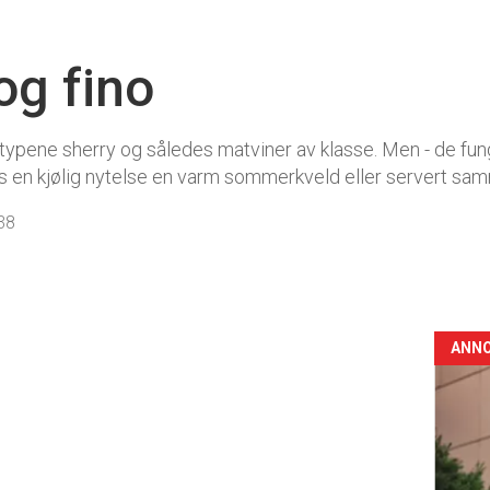
og fino
e typene sherry og således matviner av klasse. Men - de fu
en kjølig nytelse en varm sommerkveld eller servert sam
38
ANN