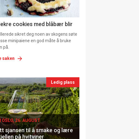
ns
lekre cookies med blåbær blir
allerede sikret deg noen av skogens søte
 disse minipaiene en god måte å bruke
n på.
e saken
nts
Ledig plass
le
I OSLO, 26. AUGUST
t sjansen til å smake og lære
jellen på hvitviner