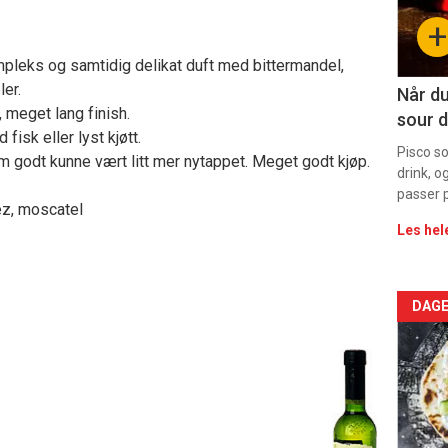
sec
+
11
mpleks og samtidig delikat duft med bittermandel,
ler.
Dag
Når du
 meget lang finish.
sour d
rett
fisk eller lyst kjøtt.
Pisco s
 godt kunne vært litt mer nytappet. Meget godt kjøp.
drink, o
passer p
ez, moscatel
Les hel
Arti
DAGE
deta
-
sec