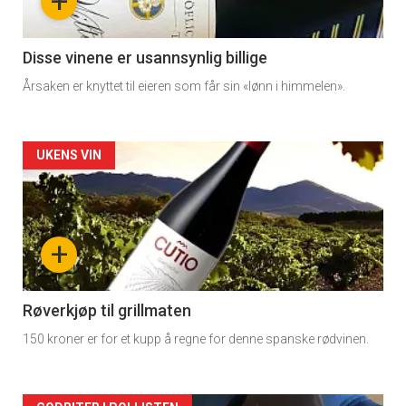
+
Disse vinene er usannsynlig billige
Årsaken er knyttet til eieren som får sin «lønn i himmelen».
Forsiden
UKENS VIN
akkurat
nå
+
-
2
Røverkjøp til grillmaten
150 kroner er for et kupp å regne for denne spanske rødvinen.