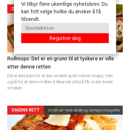
rett
Vi tilbyr flere ukentlige nyhetsbrev. Du
Artikler
DAGENS RETT
kan fritt velge hvilke du ønsker å få
tilsendt.
detail
-
Registrer deg
section
11
Rollmops: Det er en grunn til at tyskere er ville
etter denne retten
Dagens
Det er ikke bare for at den smaker godt med en snaps, men
rett
også for at denne måten å tilberede sild på får ut den beste
smaken.
2
Artikler
DAGENS RETT
Grillet uer med vårløk og sennepsvinaigrette
detail