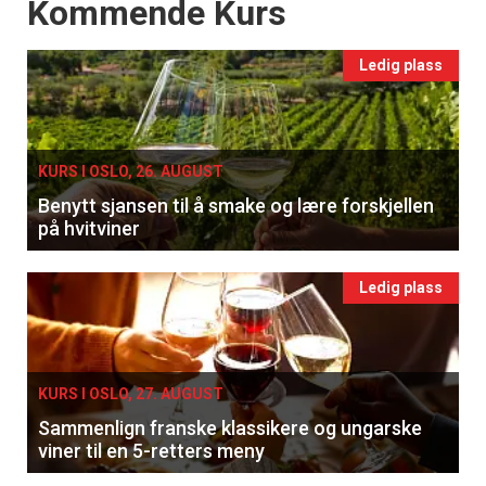
Events
Kommende Kurs
Ledig plass
KURS I OSLO, 26. AUGUST
Benytt sjansen til å smake og lære forskjellen
på hvitviner
Ledig plass
KURS I OSLO, 27. AUGUST
Sammenlign franske klassikere og ungarske
viner til en 5-retters meny