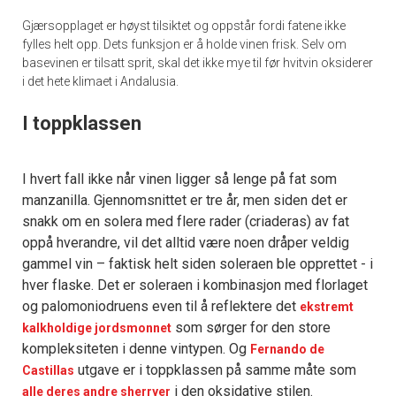
Gjærsopplaget er høyst tilsiktet og oppstår fordi fatene ikke
fylles helt opp. Dets funksjon er å holde vinen frisk. Selv om
basevinen er tilsatt sprit, skal det ikke mye til før hvitvin oksiderer
i det hete klimaet i Andalusia.
I toppklassen
I hvert fall ikke når vinen ligger så lenge på fat som
manzanilla. Gjennomsnittet er tre år, men siden det er
snakk om en solera med flere rader (criaderas) av fat
oppå hverandre, vil det alltid være noen dråper veldig
gammel vin – faktisk helt siden soleraen ble opprettet - i
hver flaske. Det er soleraen i kombinasjon med florlaget
og palomoniodruens even til å reflektere det
ekstremt
som sørger for den store
kalkholdige jordsmonnet
kompleksiteten i denne vintypen. Og
Fernando de
utgave er i toppklassen på samme måte som
Castillas
i den oksidative stilen.
alle deres andre sherryer