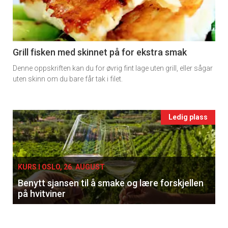
-
section
11
Grill fisken med skinnet på for ekstra smak
Denne oppskriften kan du for øvrig fint lage uten grill, eller sågar
Ukens
uten skinn om du bare får tak i filet.
vin
Events
Ledig plass
single
KURS I OSLO, 26. AUGUST
Benytt sjansen til å smake og lære forskjellen
på hvitviner