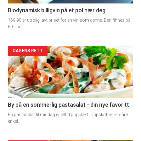
4
Biodynamisk billigvin på et pol nær deg
169,90 er utrolig lavt priset for en vin som denne. Den finnes på
60+ pol.
Forsiden
DAGENS RETT
akkurat
nå
-
5
By på en sommerlig pastasalat - din nye favoritt
En pastasalat til middag er alltid populært. Oppskriften er såre
enkel.