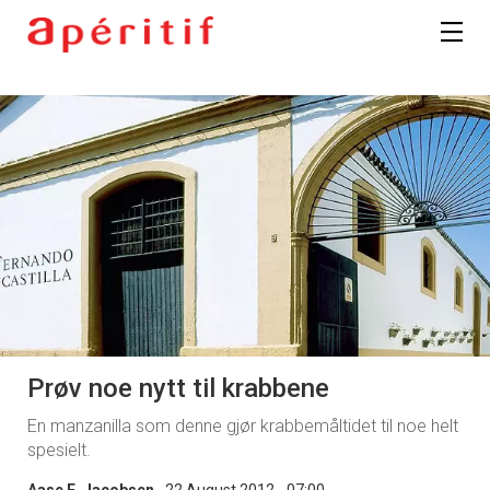
Prøv noe nytt til krabbene
En manzanilla som denne gjør krabbemåltidet til noe helt
spesielt.
Aase E. Jacobsen
22 August 2012 - 07:00