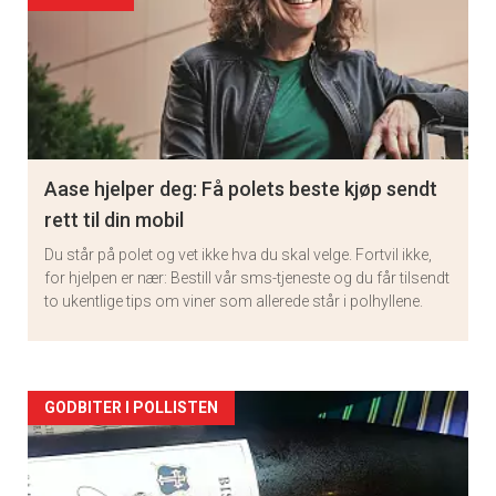
Aase hjelper deg: Få polets beste kjøp sendt
rett til din mobil
Du står på polet og vet ikke hva du skal velge. Fortvil ikke,
for hjelpen er nær: Bestill vår sms-tjeneste og du får tilsendt
to ukentlige tips om viner som allerede står i polhyllene.
Artikler
GODBITER I POLLISTEN
detail