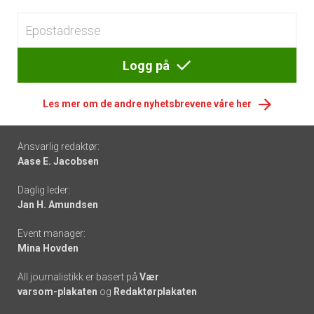
Logg på
Les mer om de andre nyhetsbrevene våre her
Footer
Ansvarlig redaktør:
Aase E. Jacobsen
-
Daglig leder:
links
Jan H. Amundsen
Event manager:
Mina Hovden
All journalistikk er basert på
Vær
varsom-plakaten
og
Redaktørplakaten