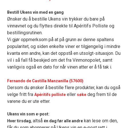
Bestill Ukens vin med en gang
Ønsker du å bestille Ukens vin trykker du bare på
vinnavnet og du flyttes direkte til Apéritifs Polliste og
bestillingsrutinen.
Vi gjør oppmerksom på at på grunn av denne spaltens
popularitet, og siden enkelte viner er tilgjengelig i mindre
kvanta enn andre, kan det oppstå en utsolgt-situasjon. Du
vil i så fall få beskjed om det fra Vinmonopolet, samt
vanligvis også en dato for når vinen atter er å få tak i.
Fernando de Castilla Manzanilla (57600)
Dersom du ønsker å bestille flere produkter, kan du også
velge fritt fra
eller
deg frem til de
Apéritifs polliste
søke
varene du er ute etter.
Ukens vin som e-post:
, altså
kan lese om den,
Hver tirsdag
én dag før alle andre
får du som abonnerer på Ukens vin en e-post rett i