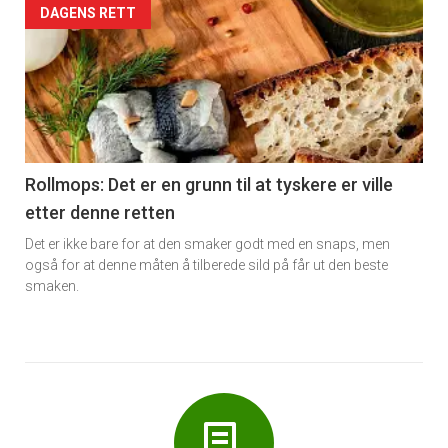
Forsiden
DAGENS RETT
akkurat
nå
-
6
Rollmops: Det er en grunn til at tyskere er ville
etter denne retten
Det er ikke bare for at den smaker godt med en snaps, men
også for at denne måten å tilberede sild på får ut den beste
smaken.