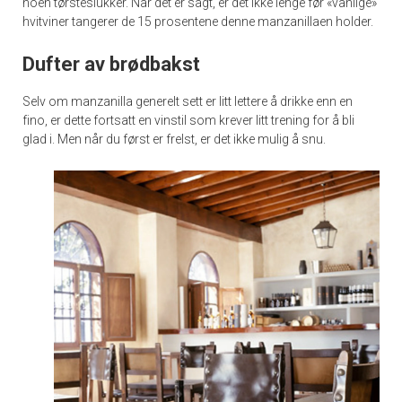
noen tørsteslukker. Når det er sagt, er det ikke lenge før «vanlige»
hvitviner tangerer de 15 prosentene denne manzanillaen holder.
Dufter av brødbakst
Selv om manzanilla generelt sett er litt lettere å drikke enn en
fino, er dette fortsatt en vinstil som krever litt trening for å bli
glad i. Men når du først er frelst, er det ikke mulig å snu.