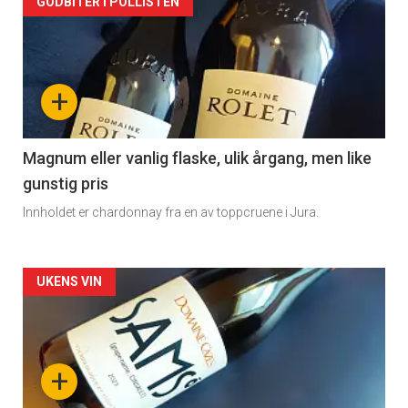
Forsiden
GODBITER I POLLISTEN
akkurat
nå
+
-
3
Magnum eller vanlig flaske, ulik årgang, men like
gunstig pris
Innholdet er chardonnay fra en av toppcruene i Jura.
Forsiden
UKENS VIN
akkurat
nå
+
-