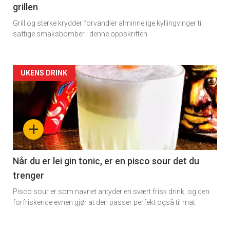
grillen
Grill og sterke krydder forvandler alminnelige kyllingvinger til
saftige smaksbomber i denne oppskriften.
Artikler
UKENS DRINK
detail
-
+
section
11
Når du er lei gin tonic, er en pisco sour det du
trenger
Dagens
Pisco sour er som navnet antyder en svært frisk drink, og den
rett
forfriskende evnen gjør at den passer perfekt også til mat.