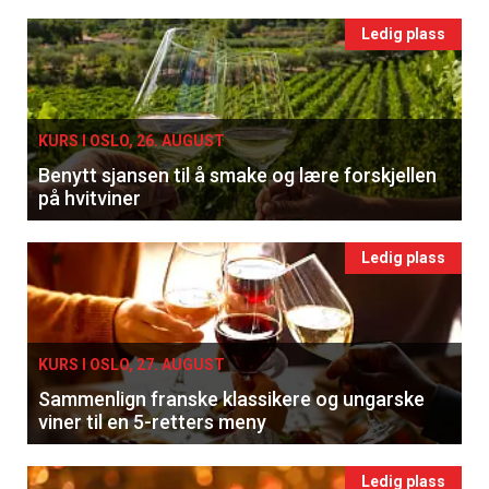
Ledig plass
KURS I OSLO, 26. AUGUST
Benytt sjansen til å smake og lære forskjellen
på hvitviner
Ledig plass
KURS I OSLO, 27. AUGUST
Sammenlign franske klassikere og ungarske
viner til en 5-retters meny
Ledig plass