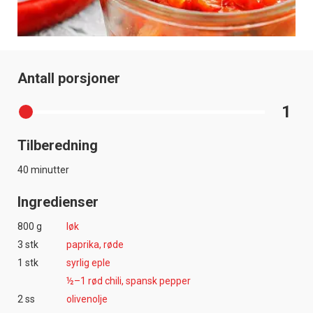
Antall porsjoner
1
Tilberedning
40 minutter
Ingredienser
800 g
løk
3 stk
paprika, røde
1 stk
syrlig eple
½–1 rød chili, spansk pepper
2 ss
olivenolje