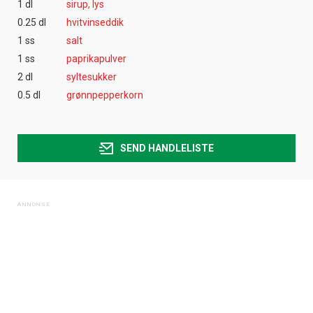
1 dl
sirup, lys
0.25 dl
hvitvinseddik
1 ss
salt
1 ss
paprikapulver
2 dl
syltesukker
0.5 dl
grønnpepperkorn
SEND HANDLELISTE