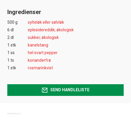
Ingredienser
500 g
sylteløk eller sølvløk
6 dl
eplesidereddik, økologisk
2 dl
sukker, økologisk
1 stk
kanelstang
1 ss
hel svart pepper
1 ts
korianderfrø
1 stk
rosmarinkvist
SEND HANDLELISTE