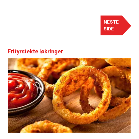
NESTE
SIDE
Frityrstekte løkringer