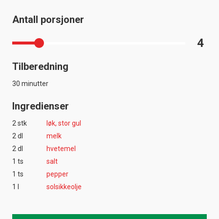
Antall porsjoner
4
Tilberedning
30 minutter
Ingredienser
2 stk
løk, stor gul
2 dl
melk
2 dl
hvetemel
1 ts
salt
1 ts
pepper
1 l
solsikkeolje