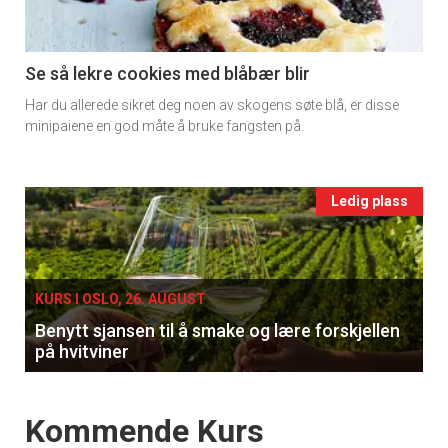
section
11
Se så lekre cookies med blåbær blir
Har du allerede sikret deg noen av skogens søte blå, er disse
Ukens
minipaiene en god måte å bruke fangsten på.
vin
Events
Ledig plass
single
KURS I OSLO, 26. AUGUST
Benytt sjansen til å smake og lære forskjellen
på hvitviner
Events
Kommende Kurs