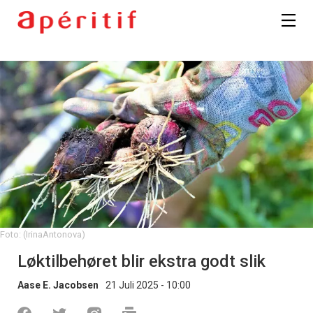
Registrer deg
Foto: (IrinaAntonova)
Løktilbehøret blir ekstra godt slik
Aase E. Jacobsen
21 Juli 2025 - 10:00