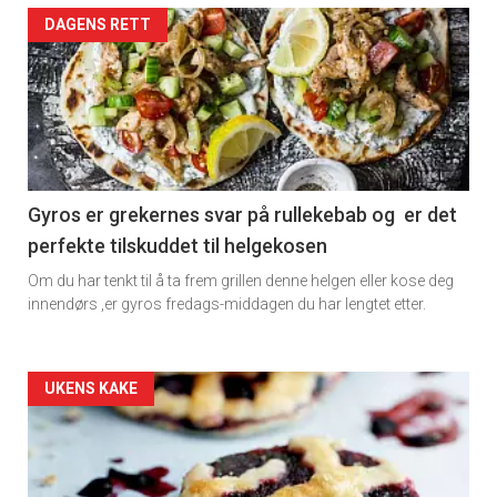
Artikler
DAGENS RETT
detail
-
section
11
Gyros er grekernes svar på rullekebab og er det
perfekte tilskuddet til helgekosen
Dagens
Om du har tenkt til å ta frem grillen denne helgen eller kose deg
rett
innendørs ,er gyros fredags-middagen du har lengtet etter.
2
Artikler
UKENS KAKE
detail
-