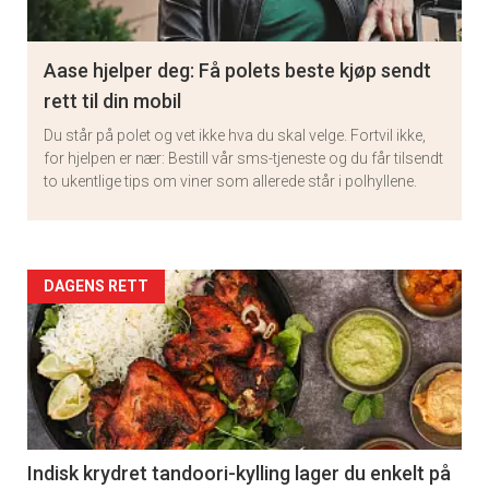
Aase hjelper deg: Få polets beste kjøp sendt
rett til din mobil
Du står på polet og vet ikke hva du skal velge. Fortvil ikke,
for hjelpen er nær: Bestill vår sms-tjeneste og du får tilsendt
to ukentlige tips om viner som allerede står i polhyllene.
Artikler
DAGENS RETT
detail
-
section
11
Indisk krydret tandoori-kylling lager du enkelt på