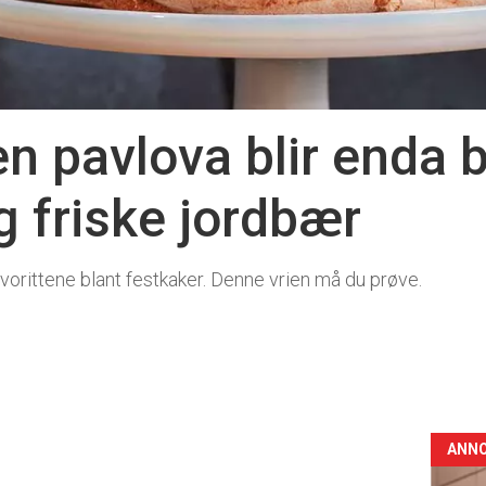
en pavlova blir enda
g friske jordbær
vorittene blant festkaker. Denne vrien må du prøve.
ANN