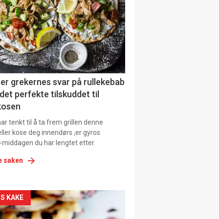
il
tion
ens
er grekernes svar på rullekebab
det perfekte tilskuddet til
kosen
r tenkt til å ta frem grillen denne
ller kose deg innendørs ,er gyros
-middagen du har lengtet etter.
e saken
kler
S KAKE