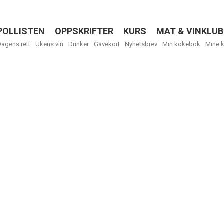
POLLISTEN
OPPSKRIFTER
KURS
MAT & VINKLUB
Menu
Dagens rett
Ukens vin
Drinker
Gavekort
Nyhetsbrev
Min kokebok
Mine 
Få ukentli
Vi tilbyr flere
kan fritt velge
tilsendt.
R