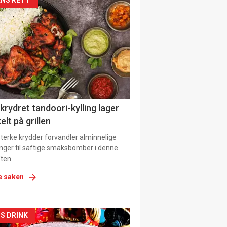
kler
il
tion
 krydret tandoori-kylling lager
elt på grillen
 sterke krydder forvandler alminnelige
inger til saftige smaksbomber i denne
ten.
e saken
kler
S DRINK