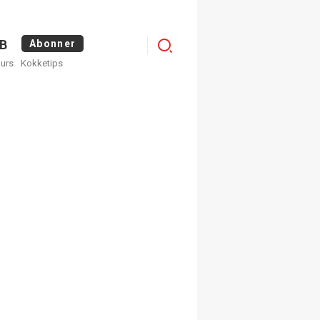
Logg
B
Abonner
kurs
Kokketips
inn
×
ge nyhetsbrev fra
Apéritif
 ukentlige nyhetsbrev. Du
 hvilke du ønsker å få
egistrer deg