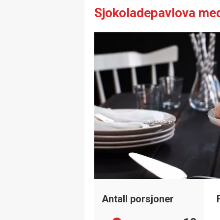
Sjokoladepavlova med
Antall porsjoner