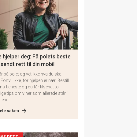
 hjelper deg: Få polets beste
 sendt rett til din mobil
år på polet og vet ikke hva du skal
 Fortvil ikke, for hjelpen er nær: Bestill
ms-tjeneste og du får tilsendt to
lige tips om viner som allerede står i
llene.
ele saken
NS RETT