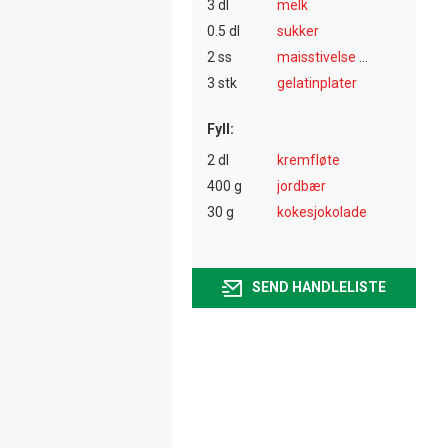
3 dl
melk
0.5 dl
sukker
2 ss
maisstivelse (maizena)
3 stk
gelatinplater
Fyll:
2 dl
kremfløte
400 g
jordbær
30 g
kokesjokolade
SEND HANDLELISTE