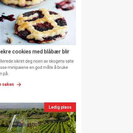
il
tion
ns
lekre cookies med blåbær blir
allerede sikret deg noen av skogens søte
 disse minipaiene en god måte å bruke
n på.
e saken
nts
Ledig plass
le