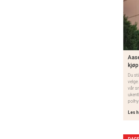
Aase
kjøp
Du st
velge.
vår s
ukent
polhy
Les h
DAGE