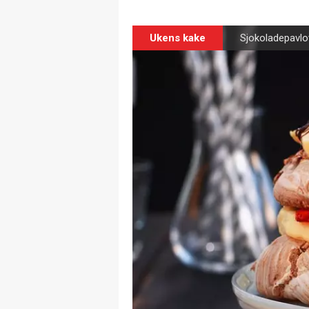
Ukens kake
Sjokoladepavlo