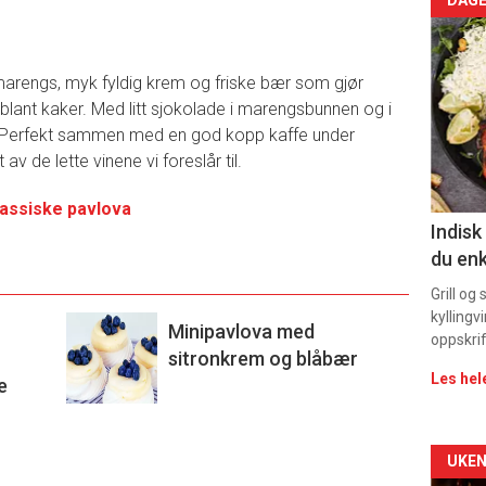
Arti
deta
arengs, myk fyldig krem og friske bær som gjør
-
blant kaker. Med litt sjokolade i marengsbunnen og i
ake. Perfekt sammen med en god kopp kaffe under
sec
av de lette vinene vi foreslår til.
11
lassiske pavlova
Indisk
du enk
Grill og
kyllingv
Minipavlova med
oppskrif
sitronkrem og blåbær
Les hel
e
Arti
UKEN