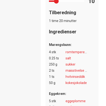
10
Tilberedning
1 time 20 minutter
Ingredienser
Marengsbunn:
4 stk
romtemperert eggehvite
0.25 ts
salt
250 g
sukker
2 ts
maisstivelse (maizena)
1 ts
hvitvinseddik
50 g
kokesjokolade
Eggekrem:
5 stk
eggeplomme