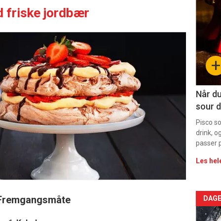
deta
 friske jordbær
-
sec
+
11
Dag
Når du
sour d
rett
Pisco s
drink, o
passer p
Les hel
Arti
Fremgangsmåte
DAGE