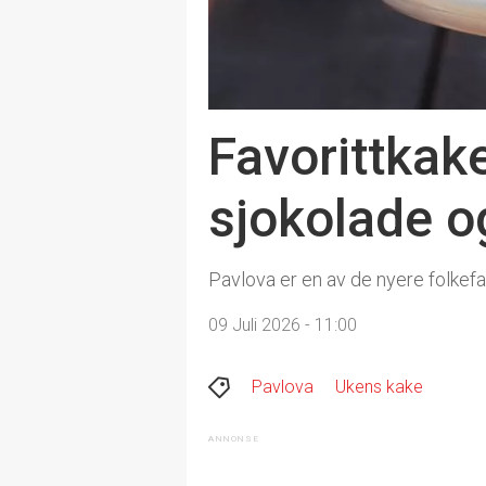
Favorittkak
sjokolade o
Pavlova er en av de nyere folkefa
09 Juli 2026 - 11:00
Pavlova
Ukens kake