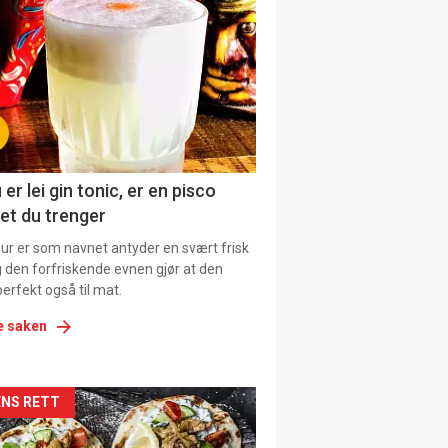
il
tion
ens
 er lei gin tonic, er en pisco
et du trenger
our er som navnet antyder en svært frisk
g den forfriskende evnen gjør at den
erfekt også til mat.
e saken
kler
NS RETT