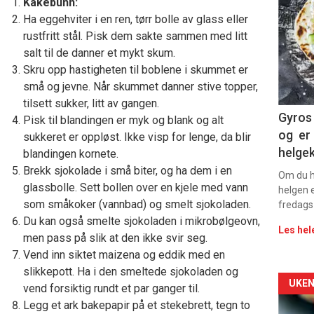
deta
Kakebunn:
Ha eggehviter i en ren, tørr bolle av glass eller
-
rustfritt stål. Pisk dem sakte sammen med litt
salt til de danner et mykt skum.
sec
Skru opp hastigheten til boblene i skummet er
11
små og jevne. Når skummet danner stive topper,
tilsett sukker, litt av gangen.
Dag
Gyros 
Pisk til blandingen er myk og blank og alt
og er 
sukkeret er oppløst. Ikke visp for lenge, da blir
rett
helge
blandingen kornete.
Brekk sjokolade i små biter, og ha dem i en
2
Om du ha
glassbolle. Sett bollen over en kjele med vann
helgen e
som småkoker (vannbad) og smelt sjokoladen.
fredags
Du kan også smelte sjokoladen i mikrobølgeovn,
Les hel
men pass på slik at den ikke svir seg.
Vend inn siktet maizena og eddik med en
slikkepott. Ha i den smeltede sjokoladen og
Arti
UKEN
vend forsiktig rundt et par ganger til.
Legg et ark bakepapir på et stekebrett, tegn to