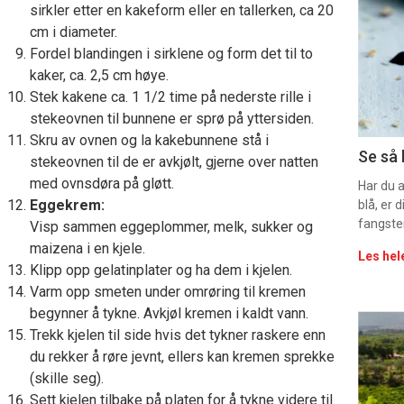
deta
sirkler etter en kakeform eller en tallerken, ca 20
cm i diameter.
-
Fordel blandingen i sirklene og form det til to
sec
kaker, ca. 2,5 cm høye.
Stek kakene ca. 1 1/2 time på nederste rille i
11
stekeovnen til bunnene er sprø på yttersiden.
Skru av ovnen og la kakebunnene stå i
Uke
Se så 
stekeovnen til de er avkjølt, gjerne over natten
med ovnsdøra på gløtt.
vin
Har du 
Eggekrem:
blå, er
fangste
Visp sammen eggeplommer, melk, sukker og
maizena i en kjele.
Les hel
Klipp opp gelatinplater og ha dem i kjelen.
Varm opp smeten under omrøring til kremen
begynner å tykne. Avkjøl kremen i kaldt vann.
Eve
Trekk kjelen til side hvis det tykner raskere enn
du rekker å røre jevnt, ellers kan kremen sprekke
sing
(skille seg).
Sett kjelen tilbake på platen for å tykne videre til