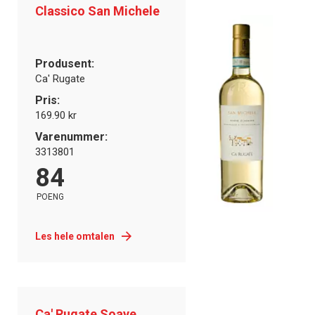
Classico San Michele
Produsent:
Ca' Rugate
Pris:
169.90 kr
Varenummer:
3313801
84
POENG
Les hele omtalen
Ca' Rugate Soave