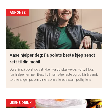
ANNONSE
Aase hjelper deg: Få polets beste kjøp sendt
rett til din mobil
Du står på polet og vet ikke hva du skal velge. Fortvil ikke,
for hjelpen er nær: Bestill vår sms-tjeneste og du får tilsendt
to ukentlige tips om viner som allerede står i polhyllene.
Artikler
UKENS DRINK