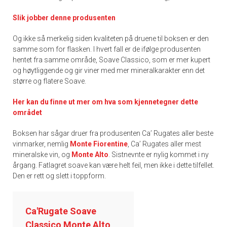
Slik jobber denne produsenten
Og ikke så merkelig siden kvaliteten på druene til boksen er den
samme som for flasken. I hvert fall er de ifølge produsenten
hentet fra samme område, Soave Classico, som er mer kupert
og høytliggende og gir viner med mer mineralkarakter enn det
større og flatere Soave.
Her kan du finne ut mer om hva som kjennetegner dette
området
Boksen har sågar druer fra produsenten Ca’ Rugates aller beste
vinmarker, nemlig
Monte Fiorentine
, Ca’ Rugates aller mest
mineralske vin, og
Monte Alto
. Sistnevnte er nylig kommet i ny
årgang. Fatlagret soave kan være helt feil, men ikke i dette tilfellet.
Den er rett og slett i toppform.
Ca'Rugate Soave
Classico Monte Alto