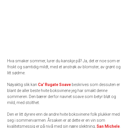
Hva smaker sommer, lurer du kanskje på? Ja, det er noe som er
friskt og samtidig mildt, med et anstrøk av blomster, av grønt og
litt sødme.
Nøyaktig slik kan
Ca' Rugate Soave
beskrives som dessuten er
blant de aller beste hvite boksvinene jeg har smakt denne
sommeren. Den bærer derfor navnet soave som betyr bløt og
mild, med stolthet.
Den er litt dyrere enn de andre hvite boksvinene folk plukker med
seg i sommervarmen. Årsaken er at dette er en vin som
kvalitetsmessig er på nivå med sin nære slektning,
San Michele
.