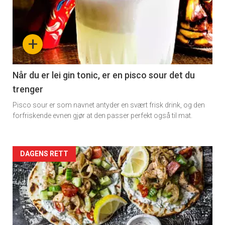
detail
-
+
section
11
Når du er lei gin tonic, er en pisco sour det du
trenger
Pisco sour er som navnet antyder en svært frisk drink, og den
forfriskende evnen gjør at den passer perfekt også til mat.
Artikler
DAGENS RETT
detail
-
section