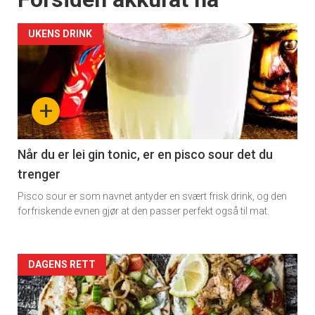
UKENS DRINK
+
Når du er lei gin tonic, er en pisco sour det du
trenger
Pisco sour er som navnet antyder en svært frisk drink, og den
forfriskende evnen gjør at den passer perfekt også til mat.
Forsiden
DAGENS RETT
akkurat