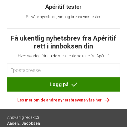
Apéritif tester
Se våre nyeste øl-, vin- og brennevinstester.
Få ukentlig nyhetsbrev fra Apéritif
rett i innboksen din
Hver søndag får du de mest leste sakene fra Apéritif
Logg på
Les mer om de andre nyhetsbrevene våre her
Footer
Ansvarlig redaktør:
Aase E. Jacobsen
-