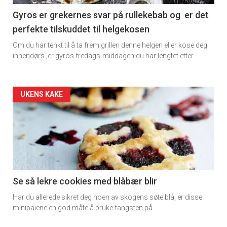
11
Gyros er grekernes svar på rullekebab og er det
perfekte tilskuddet til helgekosen
Dagens
Om du har tenkt til å ta frem grillen denne helgen eller kose deg
rett
innendørs ,er gyros fredags-middagen du har lengtet etter.
Artikler
UKENS KAKE
detail
-
section
11
Se så lekre cookies med blåbær blir
Har du allerede sikret deg noen av skogens søte blå, er disse
Dagens
minipaiene en god måte å bruke fangsten på.
rett