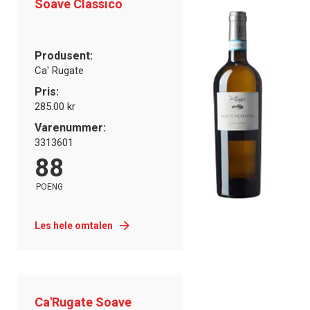
Soave Classico
Produsent:
Ca' Rugate
Pris:
285.00 kr
Varenummer:
3313601
88
POENG
Les hele omtalen
Ca'Rugate Soave