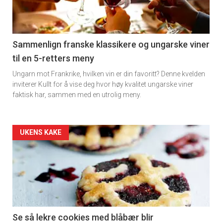
nå
-
5
Sammenlign franske klassikere og ungarske viner
til en 5-retters meny
Ungarn mot Frankrike, hvilken vin er din favoritt? Denne kvelden
inviterer Kullt for å vise deg hvor høy kvalitet ungarske viner
faktisk har, sammen med en utrolig meny.
Forsiden
UKENS KAKE
akkurat
nå
-
6
Se så lekre cookies med blåbær blir