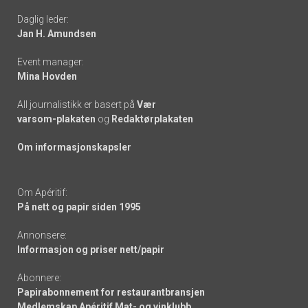
Daglig leder:
links
Jan H. Amundsen
Event manager:
Mina Hovden
All journalistikk er basert på
Vær
varsom-plakaten
og
Redaktørplakaten
Om informasjonskapsler
Om Apéritif:
På nett og papir siden 1995
Annonsere:
Informasjon og priser nett/papir
Abonnere:
Papirabonnement for restaurantbransjen
Medlemskap Apéritif Mat- og vinklubb