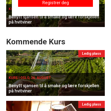
Registrer deg
KURS I OSLO, 26. AUGUST
Benytt sjansen til å smake og lære forskjellen
på hvitviner
Events
Kommende Kurs
Ledig plass
KURS I OSLO, 26. AUGUST
Benytt sjansen til å smake og lære forskjellen
på hvitviner
Ledig plass