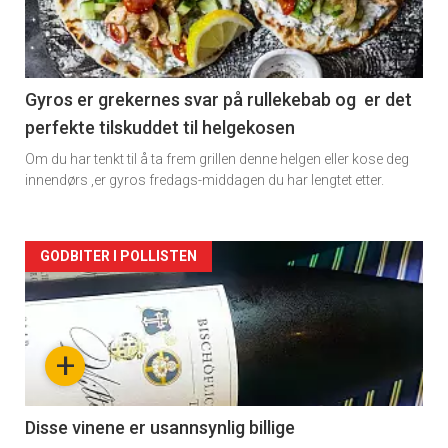
nå
-
2
Gyros er grekernes svar på rullekebab og er det
perfekte tilskuddet til helgekosen
Om du har tenkt til å ta frem grillen denne helgen eller kose deg
innendørs ,er gyros fredags-middagen du har lengtet etter.
Forsiden
GODBITER I POLLISTEN
akkurat
nå
+
-
3
Disse vinene er usannsynlig billige