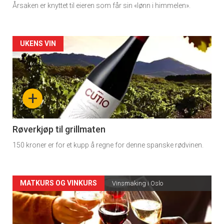
Årsaken er knyttet til eieren som får sin «lønn i himmelen».
Forsiden
UKENS VIN
akkurat
nå
+
-
4
Røverkjøp til grillmaten
150 kroner er for et kupp å regne for denne spanske rødvinen.
Forsiden
MATKURS OG VINKURS
Vinsmaking i Oslo
akkurat