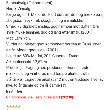
Basisutvalg (Fullsortiment)
Norsk Vinsalg
Farge og duft: Mørk rød. Flott duft av røde og mørke bær,
skogsbær, røyk, fat, skogbunn og animalskhet.
Smak: Fyldig bløtt anslag, god harmoni mot duften, bra
syre, myke tanniner, god og lang ettersmak. (2001)
Mat: Lam, kalv.
Vurdering: Meget godt komponert bordeaux. Drikk innen
tre år. Meget godt kjøp. (2001)
Laget av: 80% Merlot, 20% Cabernet Franc
Alkoholinnhold: 12,5% vol.
Produksjon/lagring hos produsent: Druene høstes
maskinelt, og vinifieres med temperaturkontroll i
ståltanker. Lagret på eikefat i 12 md., en tredjedel hver av
nye, to år gamle og tre år gamle fat.
Bestill her:
Ch. Pillebois Vieilles Vignes 2001 (20230)