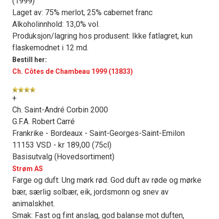
(1999)
Laget av: 75% merlot, 25% cabernet franc
Alkoholinnhold: 13,0% vol.
Produksjon/lagring hos produsent: Ikke fatlagret, kun
flaskemodnet i 12 md.
Bestill her:
Ch. Côtes de Chambeau 1999 (13833)
+
Ch. Saint-André Corbin 2000
G.F.A. Robert Carré
Frankrike - Bordeaux - Saint-Georges-Saint-Emilon
11153 VSD - kr 189,00 (75cl)
Basisutvalg (Hovedsortiment)
Strøm AS
Farge og duft: Ung mørk rød. God duft av røde og mørke
bær, særlig solbær, eik, jordsmonn og snev av
animalskhet.
Smak: Fast og fint anslag, god balanse mot duften,