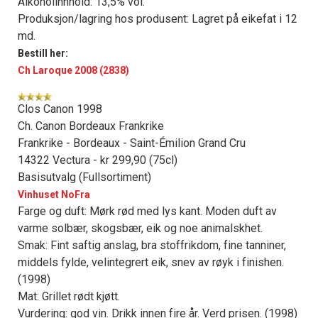
Alkoholinnhold: 13,5% vol.
Produksjon/lagring hos produsent: Lagret på eikefat i 12
md.
Bestill her:
Ch Laroque 2008 (2838)
Clos Canon 1998
Ch. Canon Bordeaux Frankrike
Frankrike - Bordeaux - Saint-Émilion Grand Cru
14322 Vectura - kr 299,90 (75cl)
Basisutvalg (Fullsortiment)
Vinhuset NoFra
Farge og duft: Mørk rød med lys kant. Moden duft av
varme solbær, skogsbær, eik og noe animalskhet.
Smak: Fint saftig anslag, bra stoffrikdom, fine tanniner,
middels fylde, velintegrert eik, snev av røyk i finishen.
(1998)
Mat: Grillet rødt kjøtt.
Vurdering: god vin. Drikk innen fire år. Verd prisen. (1998)