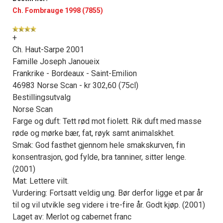
kan fritt velge hvilke du ønsker å få
Ch. Fombrauge 1998 (7855)
tilsendt.
+
Registrer deg
Ch. Haut-Sarpe 2001
Famille Joseph Janoueix
Frankrike - Bordeaux - Saint-Emilion
46983 Norse Scan - kr 302,60 (75cl)
Bestillingsutvalg
Norse Scan
Farge og duft: Tett rød mot fiolett. Rik duft med masse
røde og mørke bær, fat, røyk samt animalskhet.
Smak: God fasthet gjennom hele smakskurven, fin
konsentrasjon, god fylde, bra tanniner, sitter lenge.
(2001)
Mat: Lettere vilt.
Vurdering: Fortsatt veldig ung. Bør derfor ligge et par år
til og vil utvikle seg videre i tre-fire år. Godt kjøp. (2001)
Laget av: Merlot og cabernet franc