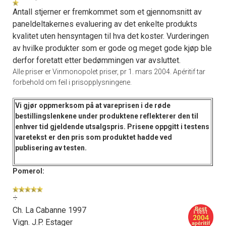
Antall stjerner er fremkommet som et gjennomsnitt av
paneldeltakernes evaluering av det enkelte produkts
kvalitet uten hensyntagen til hva det koster. Vurderingen
av hvilke produkter som er gode og meget gode kjøp ble
derfor foretatt etter bedømmingen var avsluttet.
Alle priser er Vinmonopolet priser, pr 1. mars 2004. Apéritif tar
forbehold om feil i prisopplysningene.
Vi gjør oppmerksom på at vareprisen i de
røde
bestillingslenkene
under produktene reflekterer den til
enhver tid gjeldende utsalgspris. Prisene oppgitt i
testens
varetekst
er den pris som produktet hadde ved
publisering av testen.
Pomerol:
÷
Ch. La Cabanne 1997
Vign. J.P. Estager