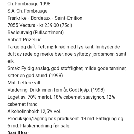
Ch. Fombrauge 1998
S.A. Ch. Fombrauge
Frankrike - Bordeaux - Saint-Emilion
7855 Vectura - kr 239,00 (75cl)
Basisutvalg (Fullsortiment)
Robert Prizelius
Farge og duft: Tett mørk rød med lys kant. Innbydende
duft av røde og mørke bær, noe syltetøy, jordsmonn samt
eik.
Smak: Fyldig anslag, god stofflighet, milde gode tanniner,
sitter en god stund. (1998)
Mat: Lettere vilt.
×
Vurdering: Drikk innen fem år. Godt kjøp. (1998)
Laget av: 70% merlot, 18% cabernet sauvignon, 12%
cabernet franc
Få ukentlige nyhetsbrev fra
Alkoholinnhold: 12,5% vol.
Apéritif
Produksjon/lagring hos produsent: 18 md. Fatlagring og
6 md. Flaskemodning før salg.
Vi tilbyr flere ukentlige nyhetsbrev. Du
Bestill her: