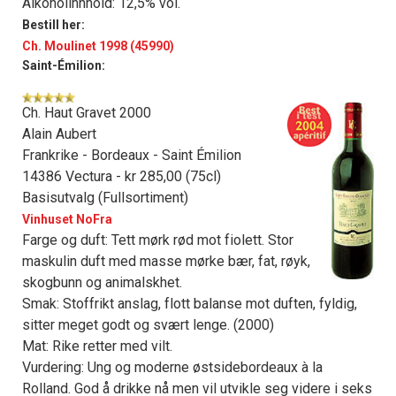
Alkoholinnhold: 12,5% vol.
Bestill her:
Ch. Moulinet 1998 (45990)
Saint-Émilion:
Ch. Haut Gravet 2000
Alain Aubert
Frankrike - Bordeaux - Saint Émilion
14386 Vectura - kr 285,00 (75cl)
Basisutvalg (Fullsortiment)
Vinhuset NoFra
Farge og duft: Tett mørk rød mot fiolett. Stor
maskulin duft med masse mørke bær, fat, røyk,
skogbunn og animalskhet.
Smak: Stoffrikt anslag, flott balanse mot duften, fyldig,
sitter meget godt og svært lenge. (2000)
Mat: Rike retter med vilt.
Vurdering: Ung og moderne østsidebordeaux à la
Rolland. God å drikke nå men vil utvikle seg videre i seks