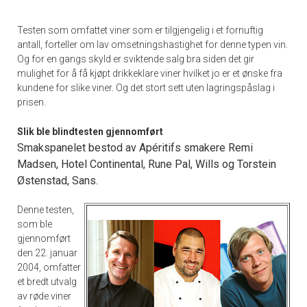
Testen som omfattet viner som er tilgjengelig i et fornuftig
antall, forteller om lav omsetningshastighet for denne typen vin.
Og for en gangs skyld er sviktende salg bra siden det gir
mulighet for å få kjøpt drikkeklare viner hvilket jo er et ønske fra
kundene for slike viner. Og det stort sett uten lagringspåslag i
prisen.
Slik ble blindtesten gjennomført
Smakspanelet bestod av Apéritifs smakere Remi
Madsen, Hotel Continental, Rune Pal, Wills og Torstein
Østenstad, Sans.
Denne testen,
som ble
gjennomført
den 22. januar
2004, omfatter
et bredt utvalg
av røde viner