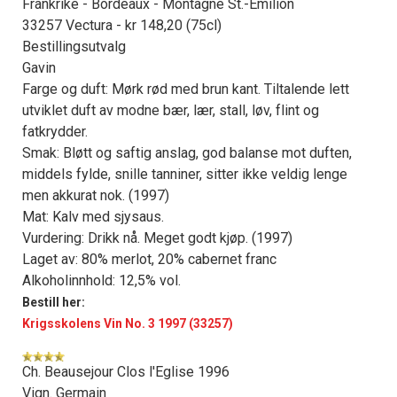
Frankrike - Bordeaux - Montagne St.-Émilion
33257 Vectura - kr 148,20 (75cl)
Bestillingsutvalg
Gavin
Farge og duft: Mørk rød med brun kant. Tiltalende lett
utviklet duft av modne bær, lær, stall, løv, flint og
fatkrydder.
Smak: Bløtt og saftig anslag, god balanse mot duften,
middels fylde, snille tanniner, sitter ikke veldig lenge
men akkurat nok. (1997)
Mat: Kalv med sjysaus.
Vurdering: Drikk nå. Meget godt kjøp. (1997)
Laget av: 80% merlot, 20% cabernet franc
Alkoholinnhold: 12,5% vol.
Bestill her:
Krigsskolens Vin No. 3 1997 (33257)
Ch. Beausejour Clos l'Eglise 1996
Vign. Germain