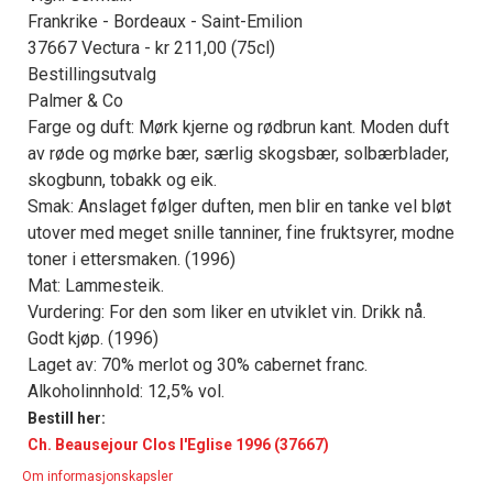
Frankrike - Bordeaux - Saint-Emilion
37667 Vectura - kr 211,00 (75cl)
Bestillingsutvalg
Palmer & Co
Farge og duft: Mørk kjerne og rødbrun kant. Moden duft
av røde og mørke bær, særlig skogsbær, solbærblader,
skogbunn, tobakk og eik.
Smak: Anslaget følger duften, men blir en tanke vel bløt
utover med meget snille tanniner, fine fruktsyrer, modne
toner i ettersmaken. (1996)
Mat: Lammesteik.
Vurdering: For den som liker en utviklet vin. Drikk nå.
Godt kjøp. (1996)
Laget av: 70% merlot og 30% cabernet franc.
Alkoholinnhold: 12,5% vol.
Bestill her:
Ch. Beausejour Clos l'Eglise 1996 (37667)
Om informasjonskapsler