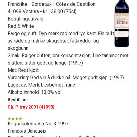
Frankrike - Bordeaux - Côtes de Castillon
41098 Vectura - kr 138,00 (75cl)
Bestillingsutvalg
Red & White
Farge og duft: Dyp mørk rød med lys kant. Fin duft
av røde og mørke skogsbær, fatkrydder og
skogbunn.
Smak: Følger duften, bra konsentrasjon, fine tanniner mot
slutten, sitter godt og lenge. (1997)
Mat: Rødt kjøtt.
Vurdering: God vin å drikke nå. Meget godt kjøp. (1997)
Laget av: Merlot, cabernet franc
Alkoholinnhold: 13,0% vol.
Bestill her:
Ch. Pitray 2001 (41098)
Krigsskolens Vin No. 3 1997
Francois Janoueix