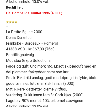
Alkoholinnhold: 13,0% vol.
Bestill her:
Ch. Gombaude-Guillot 1996 (40308)
+
La Petite Eglise 2000
Denis Durantou
Frankrike - Bordeaux - Pomerol
41388 VSD - kr 367,00 (75cl)
Bestillingsutvalg
Moestue Grape Selections
Farge og duft: Ung mørk rød. Eksotisk bærduft med en
del plommer, fatkrydder samt noe lær.
Smak: Bløtt rikt anslag, godt merlotpreg, fin fylde, bløte
gode tanniner, lett animalsk finish. (2000)
Mat: Rikere kjøttretter, gjerne viltfugl.
Vurdering: Drikk innen fem år. Godt kjøp. (2000)
Laget av: 90% merlot, 10% cabernet sauvignon
Alkoholinnhold: 13,0% vol.