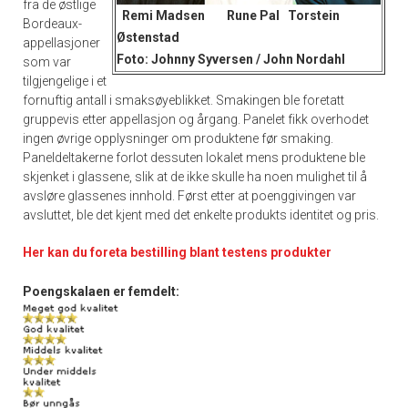
fra de østlige
Remi Madsen Rune Pal Torstein
Bordeaux-
Østenstad
appellasjoner
Foto: Johnny Syversen / John Nordahl
som var
tilgjengelige i et
fornuftig antall i smaksøyeblikket. Smakingen ble foretatt
gruppevis etter appellasjon og årgang. Panelet fikk overhodet
ingen øvrige opplysninger om produktene før smaking.
Paneldeltakerne forlot dessuten lokalet mens produktene ble
skjenket i glassene, slik at de ikke skulle ha noen mulighet til å
avsløre glassenes innhold. Først etter at poenggivingen var
avsluttet, ble det kjent med det enkelte produkts identitet og pris.
Her kan du foreta bestilling blant testens produkter
Poengskalaen er femdelt: