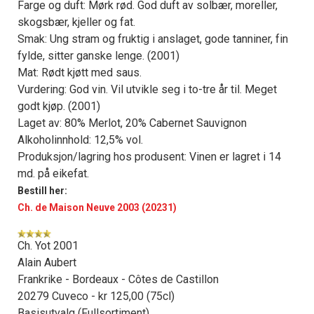
Farge og duft: Mørk rød. God duft av solbær, moreller,
skogsbær, kjeller og fat.
Smak: Ung stram og fruktig i anslaget, gode tanniner, fin
fylde, sitter ganske lenge. (2001)
Mat: Rødt kjøtt med saus.
Vurdering: God vin. Vil utvikle seg i to-tre år til. Meget
godt kjøp. (2001)
Laget av: 80% Merlot, 20% Cabernet Sauvignon
Alkoholinnhold: 12,5% vol.
Produksjon/lagring hos produsent: Vinen er lagret i 14
md. på eikefat.
Bestill her:
Ch. de Maison Neuve 2003 (20231)
Ch. Yot 2001
Alain Aubert
Frankrike - Bordeaux - Côtes de Castillon
20279 Cuveco - kr 125,00 (75cl)
Basisutvalg (Fullsortiment)