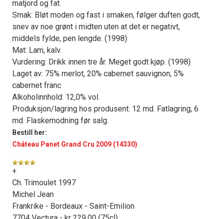
matjord og fat.
Smak: Bløt moden og fast i smaken, følger duften godt,
snev av noe grønt i midten uten at det er negativt,
middels fylde, pen lengde. (1998)
Mat: Lam, kalv.
Vurdering: Drikk innen tre år. Meget godt kjøp. (1998)
Laget av: 75% merlot, 20% cabernet sauvignon, 5%
cabernet franc
Alkoholinnhold: 12,0% vol.
Produksjon/lagring hos produsent: 12 md. Fatlagring, 6
md. Flaskemodning før salg.
Bestill her:
Château Panet Grand Cru 2009 (14330)
+
Ch. Trimoulet 1997
Michel Jean
Frankrike - Bordeaux - Saint-Emilion
7704 Vectura - kr 229,00 (75cl)