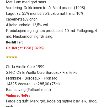
Mat: Lam med god saus.
Vurdering: Drikk innen tre år. Verd prisen. (1998)
Laget av: 55% merlot, 35% cabernet franc, 10%
cabernetsauvignon
Alkoholinnhold: 12,5% vol.
Produksjon/lagring hos produsent: 10 md. Fatlagring, 4
md. Flaskemodning før salg.
Bestill her:
Ch. Bergat 1998 (13296)
÷
Ch. la Vieille Cure 1999
S.N.C. Ch la Vieille Cure Bordeaux Frankrike
Frankrike - Bordeaux - Fronsac
14325 Vectura - kr 285,00 (75cl)
Basisutvalg (Fullsortiment)
Vinhuset NoFra
Farge og duft: Mørk rød. Røde og mørke bær, eik, skog,
røyk.