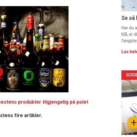
11
Dag
Se så 
rett
Har du 
blå, er
fangste
Les hel
Arti
GODB
deta
-
 testens produkter tilgjengelig på polet
sec
tens fire artikler.
+
11