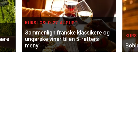
KURS I OSLO, 27. AUGUST
Sammenlign franske klassikere og
KURS 
lære
ungarske viner til en 5-retters
meny
Bobl