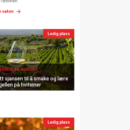
 rødvinen.
e saken
nts
Ledig plass
le
I OSLO, 26. AUGUST
t sjansen til å smake og lære
jellen på hvitviner
Ledig plass