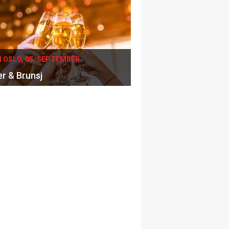
I OSLO, 05. SEPTEMBER
er & Brunsj