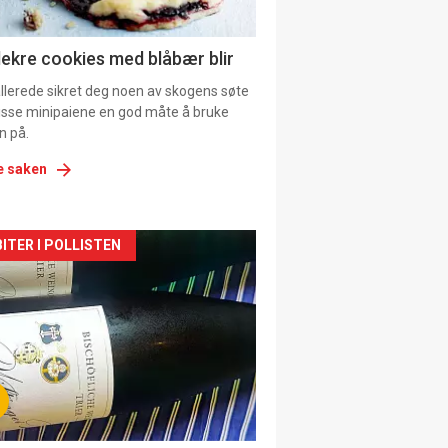
ens
lekre cookies med blåbær blir
allerede sikret deg noen av skogens søte
 disse minipaiene en god måte å bruke
n på.
e saken
kler
ITER I POLLISTEN
il
tion