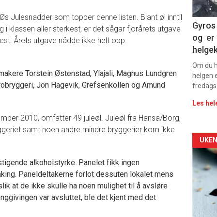
11
Øs Julesnadder som topper denne listen. Blant øl inntil
Gyros 
 i klassen aller sterkest, er det sågar fjorårets utgave
og er 
t. Årets utgave nådde ikke helt opp.
helge
Om du ha
akere Torstein Østenstad, Ylajali, Magnus Lundgren
helgen e
obryggeri, Jon Hagevik, Grefsenkollen og Amund
fredags
Les hel
mber 2010, omfatter 49 juleøl. Juleøl fra Hansa/Borg,
geriet samt noen andre mindre bryggerier kom ikke
Arti
UKEN
deta
 stigende alkoholstyrke. Panelet fikk ingen
ing. Paneldeltakerne forlot dessuten lokalet mens
-
lik at de ikke skulle ha noen mulighet til å avsløre
nggivingen var avsluttet, ble det kjent med det
sec