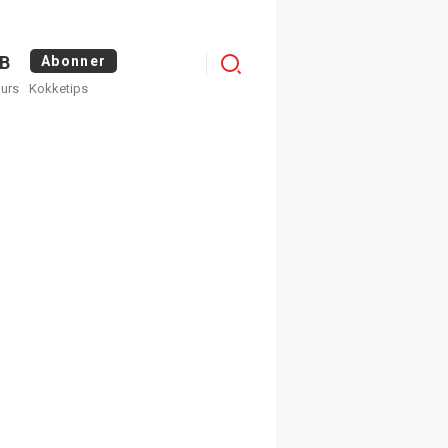
Logg
B
Abonner
kurs
Kokketips
inn
egistrer deg