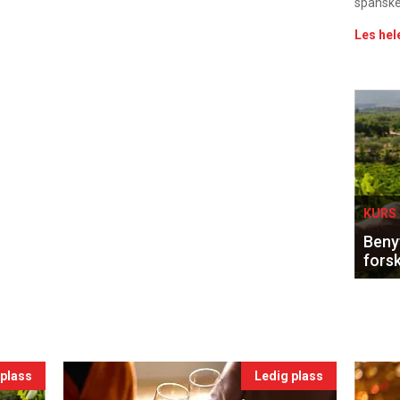
spanske
Les hel
Eve
sing
KURS 
Benyt
forsk
 plass
Ledig plass