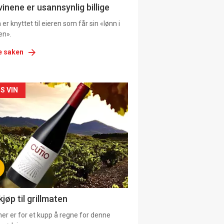
ens
vinene er usannsynlig billige
er knyttet til eieren som får sin «lønn i
en».
e saken
kler
S VIN
il
tion
ns
jøp til grillmaten
er er for et kupp å regne for denne