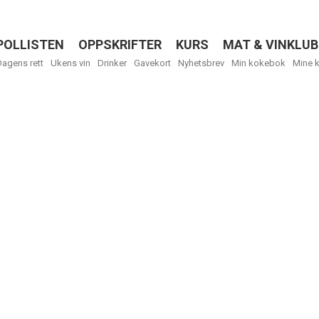
POLLISTEN
OPPSKRIFTER
KURS
MAT & VINKLUB
Menu
Dagens rett
Ukens vin
Drinker
Gavekort
Nyhetsbrev
Min kokebok
Mine 
R