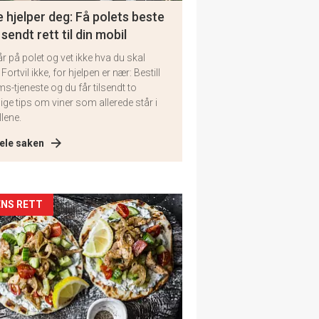
 hjelper deg: Få polets beste
 sendt rett til din mobil
år på polet og vet ikke hva du skal
 Fortvil ikke, for hjelpen er nær: Bestill
ms-tjeneste og du får tilsendt to
lige tips om viner som allerede står i
llene.
ele saken
kler
NS RETT
il
tion