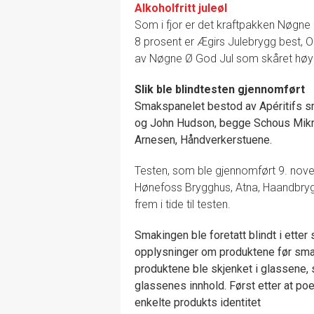
Alkoholfritt juleøl
Som i fjor er det kraftpakken Nøgne 
8 prosent er Ægirs Julebrygg best, Og
av Nøgne Ø God Jul som skåret høyes
Slik ble blindtesten gjennomført
Smakspanelet bestod av Apéritifs sm
og John Hudson, begge Schous Mikr
Arnesen, Håndverkerstuene.
Testen, som ble gjennomført 9. nove
Hønefoss Brygghus, Atna, Haandbryg
frem i tide til testen.
Smakingen ble foretatt blindt i etter
opplysninger om produktene før smak
produktene ble skjenket i glassene, s
glassenes innhold. Først etter at poe
enkelte produkts identitet