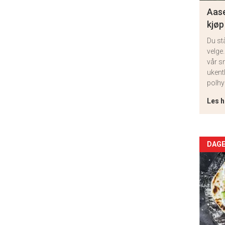
Aase
kjøp
Du st
velge.
vår s
ukent
polhy
Les h
Arti
DAGE
deta
-
sec