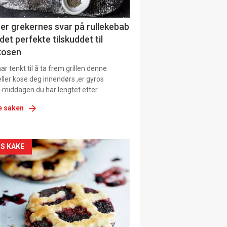
er grekernes svar på rullekebab
det perfekte tilskuddet til
kosen
r tenkt til å ta frem grillen denne
ller kose deg innendørs ,er gyros
-middagen du har lengtet etter.
e saken
kler
S KAKE
il
tion