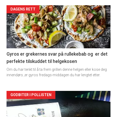
Forsiden
DAGENS RETT
akkurat
nå
-
2
Gyros er grekernes svar på rullekebab og er det
perfekte tilskuddet til helgekosen
Om du har tenkt til å ta frem grillen denne helgen eller kose deg
innendørs ,er gyros fredags-middagen du har lengtet etter.
Forsiden
GODBITER I POLLISTEN
akkurat