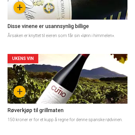
nå
+
-
3
Disse vinene er usannsynlig billige
Årsaken er knyttet til eieren som får sin «lønn i himmelen».
Forsiden
UKENS VIN
akkurat
nå
+
-
4
Røverkjøp til grillmaten
150 kroner er for et kupp å regne for denne spanske rødvinen.