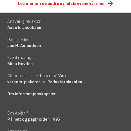
Les mer om de andre nyhetsbrevene våre her
Footer
Ansvarlig redaktør:
Aase E. Jacobsen
-
Daglig leder:
links
Jan H. Amundsen
Event manager:
Mina Hovden
All journalistikk er basert på
Vær
varsom-plakaten
og
Redaktørplakaten
Om informasjonskapsler
Om Apéritif:
På nett og papir siden 1995