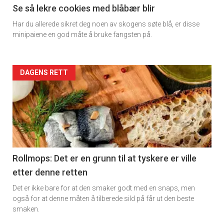
11
Se så lekre cookies med blåbær blir
Har du allerede sikret deg noen av skogens søte blå, er disse
Dagens
minipaiene en god måte å bruke fangsten på.
rett
2
Artikler
DAGENS RETT
detail
-
section
11
Rollmops: Det er en grunn til at tyskere er ville
etter denne retten
Ukens
Det er ikke bare for at den smaker godt med en snaps, men
vin
også for at denne måten å tilberede sild på får ut den beste
smaken.