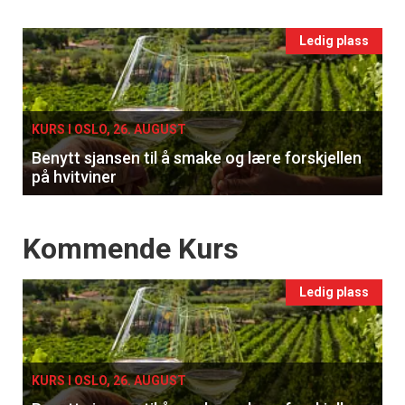
Events
Ledig plass
single
KURS I OSLO, 26. AUGUST
Benytt sjansen til å smake og lære forskjellen
på hvitviner
Events
Kommende Kurs
Ledig plass
KURS I OSLO, 26. AUGUST