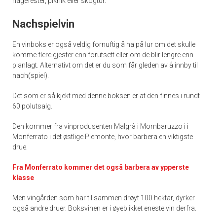
hagefester, piknik eller skogtur.
Nachspielvin
En vinboks er også veldig fornuftig å ha på lur om det skulle
komme flere gjester enn forutsett eller om de blir lengre enn
planlagt. Alternativt om det er du som får gleden av å innby til
nach(spiel).
Det som er så kjekt med denne boksen er at den finnes i rundt
60 polutsalg.
Den kommer fra vinprodusenten Malgrà i Mombaruzzo i i
Monferrato i det østlige Piemonte, hvor barbera en viktigste
drue.
Fra Monferrato kommer det også barbera av ypperste
klasse
Men vingården som har til sammen drøyt 100 hektar, dyrker
også andre druer. Boksvinen er i øyeblikket eneste vin derfra.