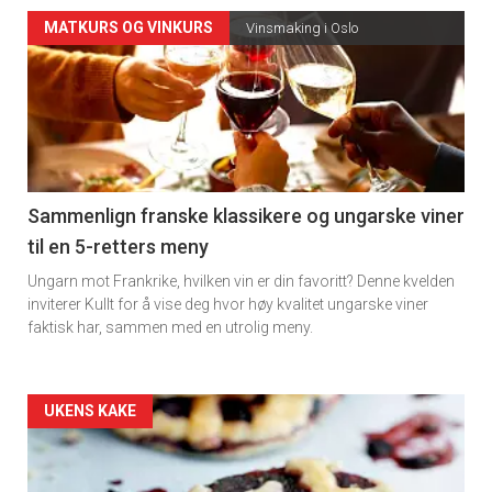
Forsiden
MATKURS OG VINKURS
Vinsmaking i Oslo
akkurat
nå
-
5
Sammenlign franske klassikere og ungarske viner
til en 5-retters meny
Ungarn mot Frankrike, hvilken vin er din favoritt? Denne kvelden
inviterer Kullt for å vise deg hvor høy kvalitet ungarske viner
faktisk har, sammen med en utrolig meny.
Forsiden
UKENS KAKE
akkurat