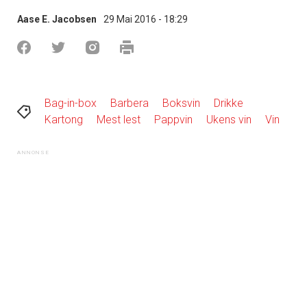
Aase E. Jacobsen
29 Mai 2016 - 18:29
Bag-in-box
Barbera
Boksvin
Drikke
Kartong
Mest lest
Pappvin
Ukens vin
Vin