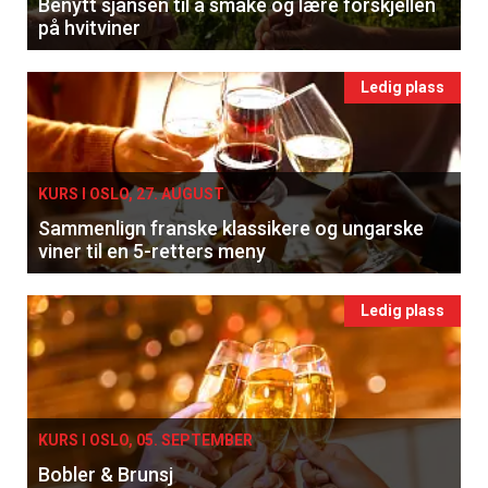
Benytt sjansen til å smake og lære forskjellen
på hvitviner
×
Ledig plass
Få ukentlige nyhetsbrev fra
Apéritif
Vi tilbyr flere ukentlige nyhetsbrev. Du
KURS I OSLO, 27. AUGUST
kan fritt velge hvilke du ønsker å få
Sammenlign franske klassikere og ungarske
tilsendt.
viner til en 5-retters meny
Registrer deg
Ledig plass
KURS I OSLO, 05. SEPTEMBER
Bobler & Brunsj