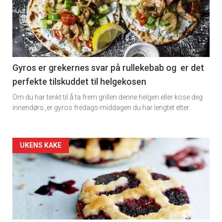
detail
-
section
11
Gyros er grekernes svar på rullekebab og er det
perfekte tilskuddet til helgekosen
Dagens
Om du har tenkt til å ta frem grillen denne helgen eller kose deg
rett
innendørs ,er gyros fredags-middagen du har lengtet etter.
Artikler
UKENS KAKE
detail
-
section