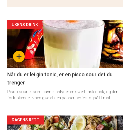
Artikler
UKENS DRINK
detail
-
+
section
11
Når du er lei gin tonic, er en pisco sour det du
trenger
Pisco sour er som navnet antyder en svært frisk drink, og den
forfriskende evnen gjør at den passer perfekt også til mat.
Artikler
DAGENS RETT