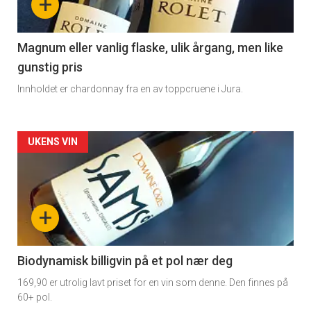
+
-
3
Magnum eller vanlig flaske, ulik årgang, men like
gunstig pris
Innholdet er chardonnay fra en av toppcruene i Jura.
Forsiden
UKENS VIN
akkurat
nå
+
-
4
Biodynamisk billigvin på et pol nær deg
169,90 er utrolig lavt priset for en vin som denne. Den finnes på
60+ pol.