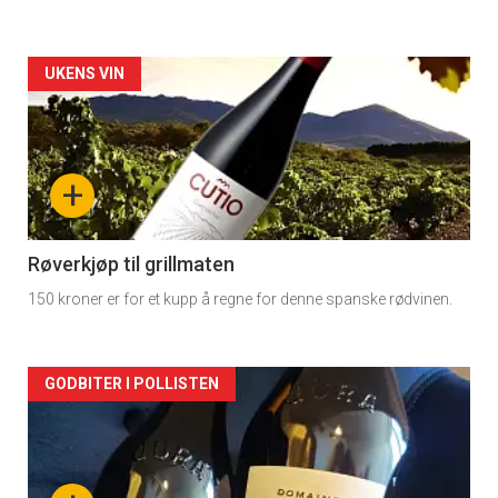
Forsiden
UKENS VIN
akkurat
nå
+
-
2
Røverkjøp til grillmaten
150 kroner er for et kupp å regne for denne spanske rødvinen.
Forsiden
GODBITER I POLLISTEN
akkurat
nå