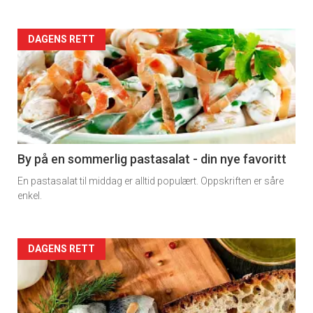
Forsiden
DAGENS RETT
akkurat
nå
-
5
By på en sommerlig pastasalat - din nye favoritt
En pastasalat til middag er alltid populært. Oppskriften er såre
enkel.
Forsiden
DAGENS RETT
akkurat
nå