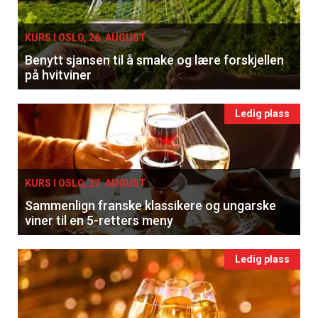
KURS I OSLO, 26. AUGUST
Benytt sjansen til å smake og lære forskjellen
på hvitviner
Ledig plass
KURS I OSLO, 27. AUGUST
Sammenlign franske klassikere og ungarske
viner til en 5-retters meny
Ledig plass