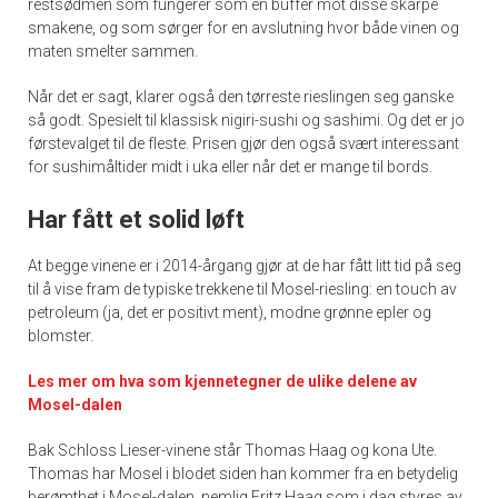
restsødmen som fungerer som en buffer mot disse skarpe
smakene, og som sørger for en avslutning hvor både vinen og
maten smelter sammen.
Når det er sagt, klarer også den tørreste rieslingen seg ganske
så godt. Spesielt til klassisk nigiri-sushi og sashimi. Og det er jo
førstevalget til de fleste. Prisen gjør den også svært interessant
for sushimåltider midt i uka eller når det er mange til bords.
Har fått et solid løft
At begge vinene er i 2014-årgang gjør at de har fått litt tid på seg
til å vise fram de typiske trekkene til Mosel-riesling: en touch av
petroleum (ja, det er positivt ment), modne grønne epler og
blomster.
Les mer om hva som kjennetegner de ulike delene av
Mosel-dalen
Bak Schloss Lieser-vinene står Thomas Haag og kona Ute.
Thomas har Mosel i blodet siden han kommer fra en betydelig
berømthet i Mosel-dalen, nemlig Fritz Haag som i dag styres av