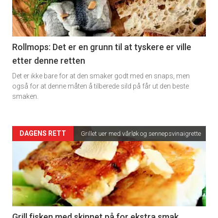
-
section
11
Rollmops: Det er en grunn til at tyskere er ville
etter denne retten
Dagens
Det er ikke bare for at den smaker godt med en snaps, men
rett
også for at denne måten å tilberede sild på får ut den beste
smaken.
2
Artikler
DAGENS RETT
Grillet uer med vårløk og sennepsvinaigrette
×
detail
Få ukentlige nyhetsbrev fra
-
Apéritif
section
Vi tilbyr flere ukentlige nyhetsbrev. Du
kan fritt velge hvilke du ønsker å få
11
Grill fisken med skinnet på for ekstra smak