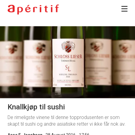
Knallkjøp til sushi
De rimeligste vinene til denne topprodusenten er som
skapt til sushi og andre asiatiske retter vi ikke får nok av.
Aase E. Jacobsen
28 August 2016 - 17:56