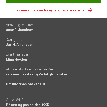
Les mer om de andre nyhetsbrevene våre her
Footer
Ansvarlig redaktør:
Aase E. Jacobsen
-
Daglig leder:
links
Jan H. Amundsen
Event manager:
Mina Hovden
All journalistikk er basert på
Vær
varsom-plakaten
og
Redaktørplakaten
Om informasjonskapsler
Om Apéritif:
På nett og papir siden 1995