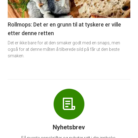
-
6
Rollmops: Det er en grunn til at tyskere er ville
etter denne retten
Det er ikke bare for at den smaker godt med en snaps, men
også for at denne måten å tilberede sild på får ut den beste
smaken.
Nyhetsbrev
Få nyeste oppskrifter og nyheter rett i din innboks.