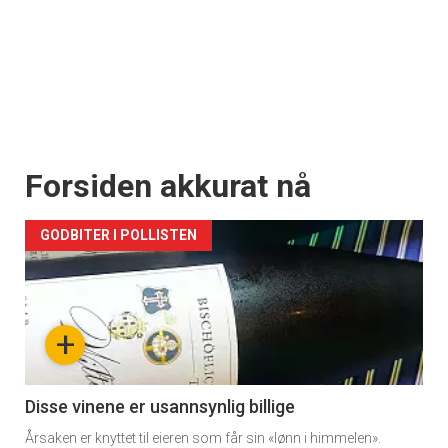
Forsiden akkurat nå
GODBITER I POLLISTEN
+
Disse vinene er usannsynlig billige
Årsaken er knyttet til eieren som får sin «lønn i himmelen».