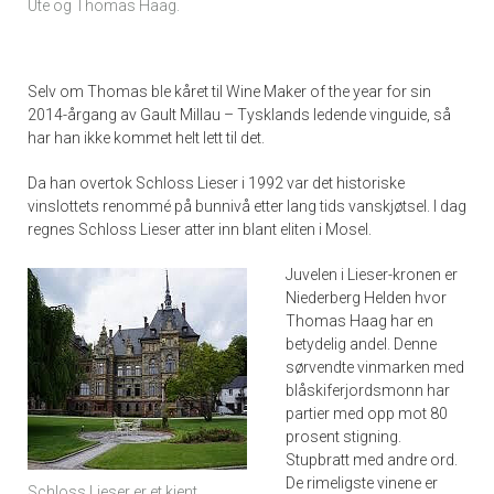
Ute og Thomas Haag.
Selv om Thomas ble kåret til Wine Maker of the year for sin
2014-årgang av Gault Millau – Tysklands ledende vinguide, så
har han ikke kommet helt lett til det.
Da han overtok Schloss Lieser i 1992 var det historiske
vinslottets renommé på bunnivå etter lang tids vanskjøtsel. I dag
regnes Schloss Lieser atter inn blant eliten i Mosel.
Juvelen i Lieser-kronen er
Niederberg Helden hvor
Thomas Haag har en
betydelig andel. Denne
sørvendte vinmarken med
blåskiferjordsmonn har
partier med opp mot 80
prosent stigning.
Stupbratt med andre ord.
De rimeligste vinene er
Schloss Lieser er et kjent