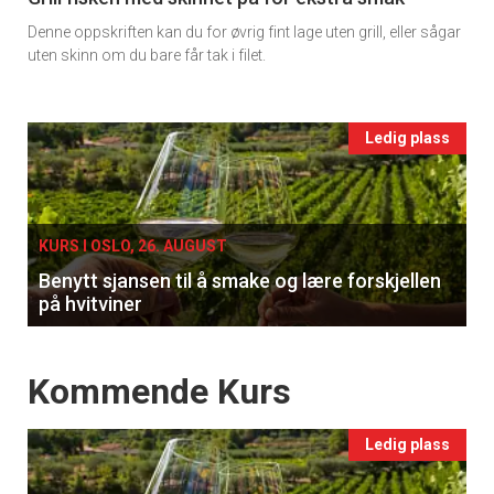
tilsendt.
Denne oppskriften kan du for øvrig fint lage uten grill, eller sågar
Ukens
uten skinn om du bare får tak i filet.
vin
Registrer deg
Events
Ledig plass
single
KURS I OSLO, 26. AUGUST
Benytt sjansen til å smake og lære forskjellen
på hvitviner
Events
Kommende Kurs
Ledig plass