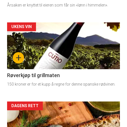
Årsaken er knyttet til eieren som får sin «lønn i himmelen».
Artikler
UKENS VIN
detail
-
+
section
11
Røverkjøp til grillmaten
150 kroner er for et kupp å regne for denne spanske rødvinen.
Dagens
rett
Artikler
DAGENS RETT
detail