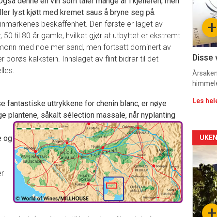
gså denne en vin som tåler mange år i kjelleren, men
ller lyst kjøtt med kremet saus å bryne seg på.
sec
+
 vinmarkenes beskaffenhet. Den første er laget av
11
 50 til 80 år gamle, hvilket gjør at utbyttet er ekstremt
rdsmonn med noe mer sand, men fortsatt dominert av
Dag
Disse 
porøs kalkstein. Innslaget av flint bidrar til det
lles.
rett
Årsaken 
himmel
2
Les hel
 fantastiske uttrykkene for chenin blanc, er nøye
e plantene, såkalt sélection massale, når nyplanting
Arti
e og
UKEN
deta
er
-
sec
+
r