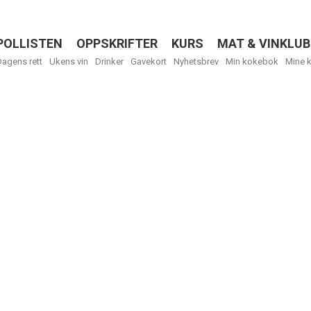
POLLISTEN
OPPSKRIFTER
KURS
MAT & VINKLUB
Menu
Dagens rett
Ukens vin
Drinker
Gavekort
Nyhetsbrev
Min kokebok
Mine 