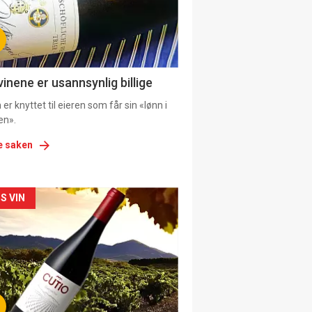
tion
ens
vinene er usannsynlig billige
er knyttet til eieren som får sin «lønn i
en».
e saken
kler
S VIN
il
tion