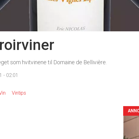
roirviner
eget som hvitvinene til Domaine de Bellivière.
 - 02:01
Vin
Vintips
ANN