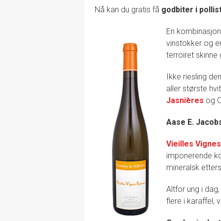
Nå kan du gratis få
godbiter i pollis
En kombinasjon 
vinstokker og en
terroiret skinn
Ikke riesling d
aller største h
Jasnières
og C
Aase E. Jacob
Vieilles Vigne
imponerende kon
mineralsk etter
Altfor ung i dag
flere i karaffel,