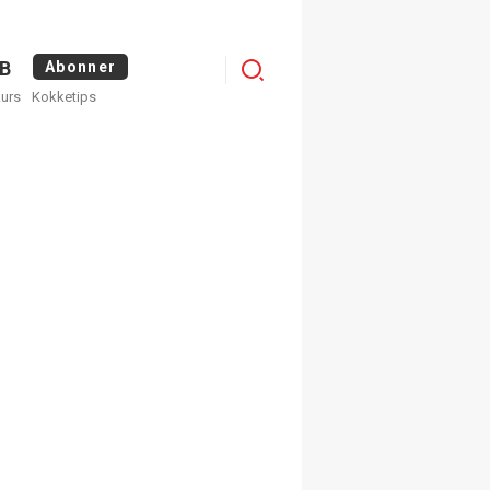
Logg
B
Abonner
kurs
Kokketips
inn