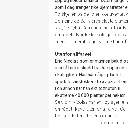
opp og holder smaken svært lenge. O
som i dag trenger rike sjømatretter e
Forskjellen på de to er ikke uventet
Domaine de Bellivières eldste planter,
lavt, 25 hl/ha. Den andre har et jo
områdets typiske leirholdige jord over 
intense mineralpreget vinene har til fe
Utenfor allfarvei
Eric Nicolas som er mannen bak disse
med å bruke skudd fra de opprinnelig
skal gjøres.
Han har sågar plantet
upodete vinstokker i to av parsellen
i en annen har han økt tettheten til
ekstreme 40.000 planter per hektar.
Selv om Nicolas har en høy stjerne, 
området likevel utenfor allfarvei. Og
trenger derfor litt mer forklaring.
Coteaux du Loi