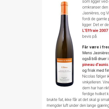
som ligger ved el
omkranser den b
Jasnières, og Vi
fordi de gamle p
ligger. Det er d
L'Effraie 2007
bevis på.
Får være i fre
Mens Jasnières 
også blå druer 
pineau d'aunis
og frisk med fin
Nicolas følger 
vinkjelleren. Vin
dem har han rikt
ferdige hvilket k
brukte fat, ikke får at det skal gi sm
mengder luft under den lange gjærin