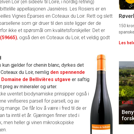
11
ven Loir (en sideelv til Loire, i nordlig retning)
ittelille appellasjonen Jasnières. Les Rosiers er en
Uke
Røverk
eilles Vignes Éparses en Coteaux du Loir. Rett og slett
arsellene som gir druer til den siste ligger der de
vin
150 kron
erfor ikke et spørsmål om kvalitetsforskjeller. Det er
spanske
 (59665)
, også den en Coteaux du Loir, et veldig godt
Les hel
d
kun gjelder for chenin blanc, dyrkes det
Eve
i Coteaux du Loir, nemlig
den spennende
sing
.
Domaine de Bellivières utgave
er saftig
t preg av mineraler og urter.
ikke uventet biodynamiske prinsipper også i
ene vinifiseres parsell for parsell, og av
KURS 
ig mange. De får lov å være i fred til de er
Benyt
an ta inntil et år. Gjæringen finner sted i
forsk
ak, men heller gi vinen mikroskopiske
gen.