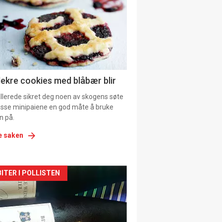
tion
ens
lekre cookies med blåbær blir
allerede sikret deg noen av skogens søte
 disse minipaiene en god måte å bruke
n på.
e saken
kler
ITER I POLLISTEN
il