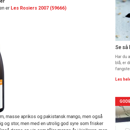
ter
en er
Les Rosiers 2007 (59666)
-
sec
11
Dag
Se så 
rett
Har du 
blå, er
fangste
Les hel
Arti
GODB
deta
om, masse aprikos og pakistansk mango, men også
lig og stor, men med en utrolig god syre som frisker
-