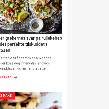
tion
er grekernes svar på rullekebab
det perfekte tilskuddet til
kosen
r tenkt til å ta frem grillen denne
ller kose deg innendørs ,er gyros
-middagen du har lengtet etter.
e saken
kler
S KAKE
il