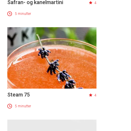
Safran- og kanelmartini
4
5 minutter
Steam 75
4
×
5 minutter
Få ukentlige nyhetsbrev fra
Apéritif