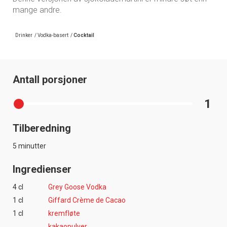
mange andre.
Drinker
/
Vodka-basert
/
Cocktail
Antall porsjoner
1
Tilberedning
5 minutter
Ingredienser
4 cl
Grey Goose Vodka
1 cl
Giffard Crème de Cacao
1 cl
kremfløte
kakaopulver