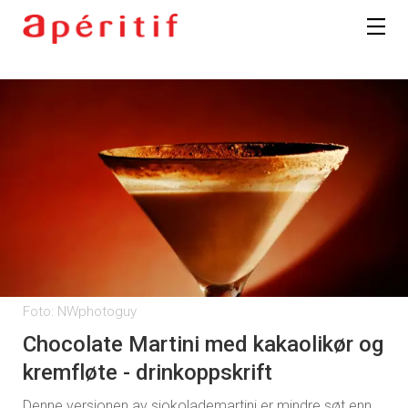
Foto: NWphotoguy
Chocolate Martini med kakaolikør og
kremfløte - drinkoppskrift
Denne versjonen av sjokolademartini er mindre søt enn