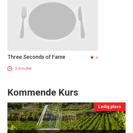
Vi tilbyr flere ukentlige nyhetsbrev. Du
kan fritt velge hvilke du ønsker å få
tilsendt.
Registrer deg
Three Seconds of Fame
4
5 minutter
Events
Kommende Kurs
Ledig plass