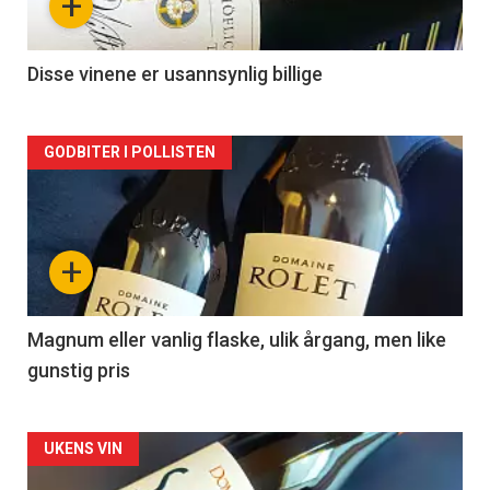
+
-
2
Disse vinene er usannsynlig billige
Forsiden
GODBITER I POLLISTEN
akkurat
nå
+
-
3
Magnum eller vanlig flaske, ulik årgang, men like
gunstig pris
Forsiden
UKENS VIN