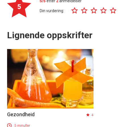
5/5
etter
2
anmeldelser
5
Din vurdering:
Lignende oppskrifter
Gezondheid
4
5 minutter