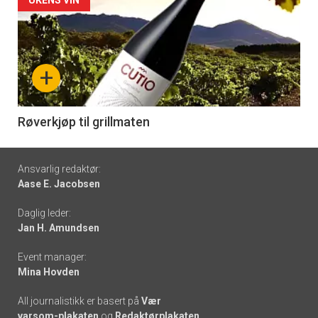
Forsiden
akkurat
nå
+
-
6
Røverkjøp til grillmaten
Footer
Ansvarlig redaktør:
Aase E. Jacobsen
-
Daglig leder:
links
Jan H. Amundsen
Event manager:
Mina Hovden
All journalistikk er basert på
Vær
varsom-plakaten
og
Redaktørplakaten