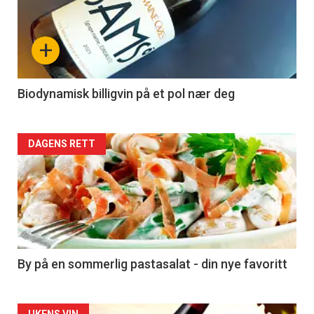
akkurat
nå
+
-
4
Biodynamisk billigvin på et pol nær deg
Forsiden
DAGENS RETT
akkurat
nå
-
5
By på en sommerlig pastasalat - din nye favoritt
UKENS VIN