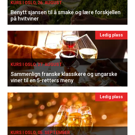
KURS I OSLO, 26. AUGUST
Benytt sjansen til å smake og lære forskjellen
på hvitviner
Ledig plass
KURS I OSLO, 27. AUGUST
Sammenlign franske klassikere og ungarske
viner til en 5-retters meny
Ledig plass
KURS I OSLO, 05. SEPTEMBER