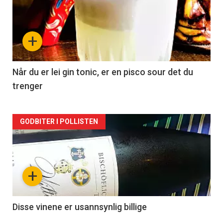
akkurat
nå
+
-
2
Når du er lei gin tonic, er en pisco sour det du
trenger
Forsiden
GODBITER I POLLISTEN
akkurat
nå
+
-
3
Disse vinene er usannsynlig billige