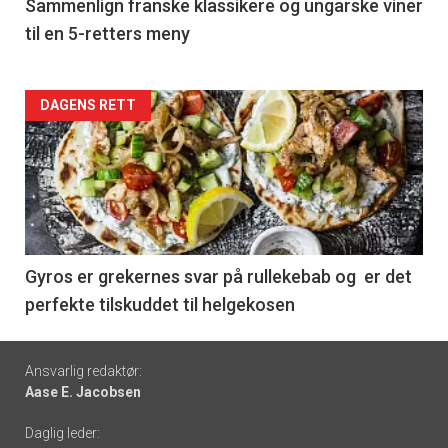
5
Sammenlign franske klassikere og ungarske viner
til en 5-retters meny
Forsiden
DAGENS RETT
akkurat
nå
-
6
Gyros er grekernes svar på rullekebab og er det
perfekte tilskuddet til helgekosen
Footer
Ansvarlig redaktør:
Aase E. Jacobsen
-
Daglig leder:
links