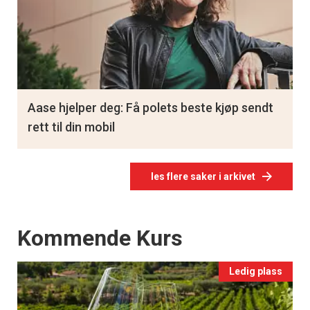
Aase hjelper deg: Få polets beste kjøp sendt
rett til din mobil
les flere saker i arkivet
Events
Kommende Kurs
Ledig plass