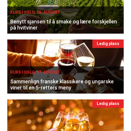
KURS I OSLO, 26. AUGUST
Benytt sjansen til å smake og lære forskjellen
på hvitviner
Ledig plass
KURS I OSLO, 27. AUGUST
Sammenlign franske klassikere og ungarske
viner til en 5-retters meny
Ledig plass