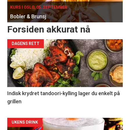
KURS I OSLO, 05. SEPTEMBER
Bobler & Brunsj
Forsiden akkurat nå
DAGENS RETT
Indisk krydret tandoori-kylling lager du enkelt på
grillen
Forsiden
UKENS DRINK