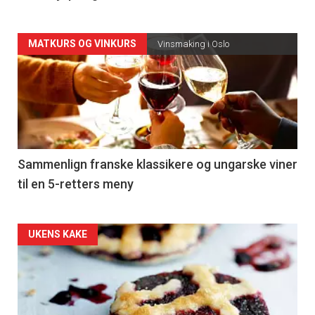
Forsiden
MATKURS OG VINKURS
Vinsmaking i Oslo
akkurat
nå
-
5
Sammenlign franske klassikere og ungarske viner
til en 5-retters meny
Forsiden
UKENS KAKE
akkurat
nå