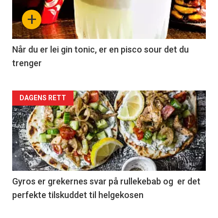
+
Når du er lei gin tonic, er en pisco sour det du
trenger
Forsiden
DAGENS RETT
akkurat
nå
-
2
Gyros er grekernes svar på rullekebab og er det
perfekte tilskuddet til helgekosen