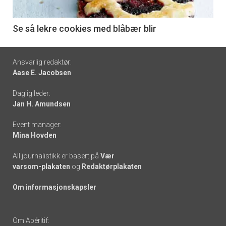
-
6
Se så lekre cookies med blåbær blir
Footer
Ansvarlig redaktør:
Aase E. Jacobsen
-
Daglig leder:
links
Jan H. Amundsen
Event manager:
Mina Hovden
All journalistikk er basert på
Vær
varsom-plakaten
og
Redaktørplakaten
Om informasjonskapsler
Om Apéritif: