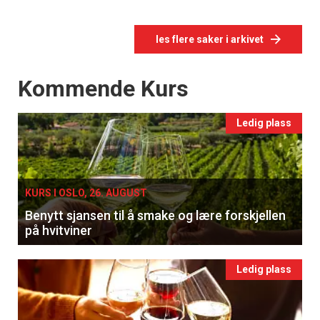
les flere saker i arkivet
Events
Kommende Kurs
Ledig plass
KURS I OSLO, 26. AUGUST
Benytt sjansen til å smake og lære forskjellen
på hvitviner
Ledig plass