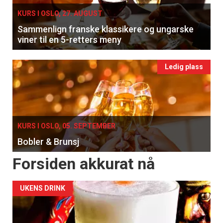
KURS I OSLO, 27. AUGUST
Sammenlign franske klassikere og ungarske
viner til en 5-retters meny
Ledig plass
KURS I OSLO, 05. SEPTEMBER
Bobler & Brunsj
Forsiden akkurat nå
UKENS DRINK