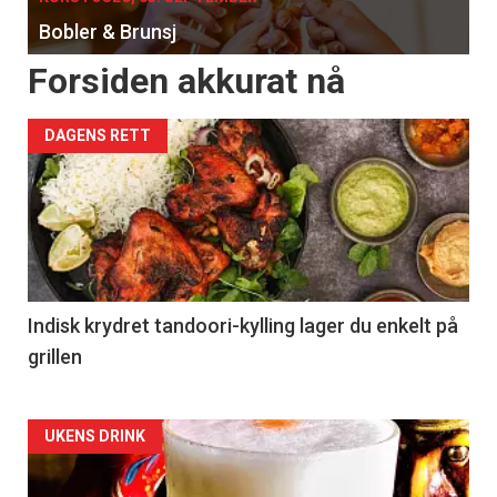
Bobler & Brunsj
Forsiden akkurat nå
DAGENS RETT
Indisk krydret tandoori-kylling lager du enkelt på
grillen
Forsiden
UKENS DRINK
akkurat