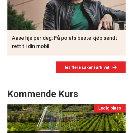
Aase hjelper deg: Få polets beste kjøp sendt
rett til din mobil
les flere saker i arkivet
Events
Kommende Kurs
Ledig plass