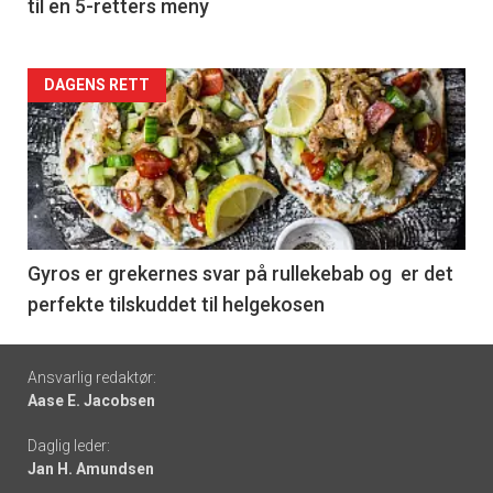
til en 5-retters meny
Forsiden
DAGENS RETT
akkurat
nå
-
6
Gyros er grekernes svar på rullekebab og er det
perfekte tilskuddet til helgekosen
Footer
Ansvarlig redaktør:
Aase E. Jacobsen
-
Daglig leder:
links
Jan H. Amundsen