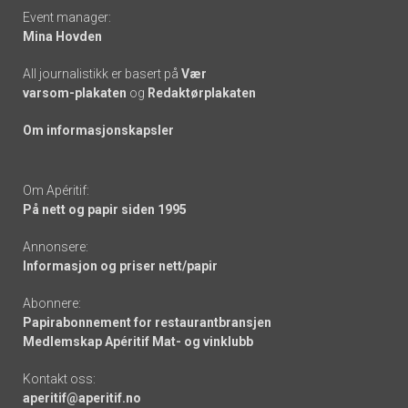
Event manager:
Mina Hovden
All journalistikk er basert på
Vær
varsom-plakaten
og
Redaktørplakaten
Om informasjonskapsler
Om Apéritif:
På nett og papir siden 1995
Annonsere:
Informasjon og priser nett/papir
Abonnere:
Papirabonnement for restaurantbransjen
Medlemskap Apéritif Mat- og vinklubb
Kontakt oss:
aperitif@aperitif.no