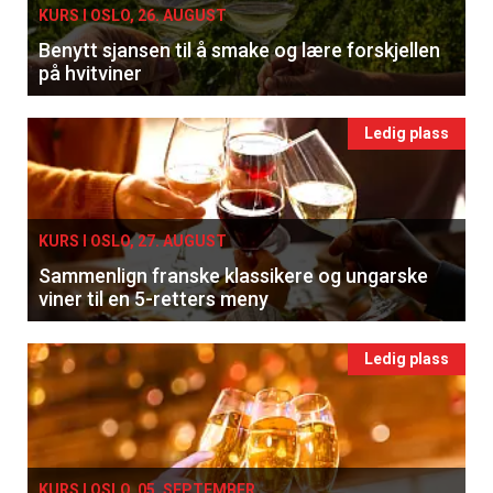
KURS I OSLO, 26. AUGUST
Benytt sjansen til å smake og lære forskjellen
på hvitviner
Ledig plass
KURS I OSLO, 27. AUGUST
Sammenlign franske klassikere og ungarske
viner til en 5-retters meny
Ledig plass
KURS I OSLO, 05. SEPTEMBER