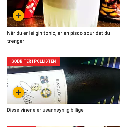
nå
+
-
2
Når du er lei gin tonic, er en pisco sour det du
trenger
Forsiden
GODBITER I POLLISTEN
akkurat
nå
+
-
3
Disse vinene er usannsynlig billige