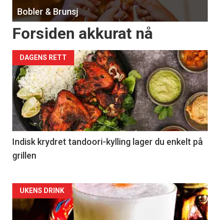
Bobler & Brunsj
Forsiden akkurat nå
DAGENS RETT
Indisk krydret tandoori-kylling lager du enkelt på
grillen
Forsiden
UKENS DRINK
akkurat