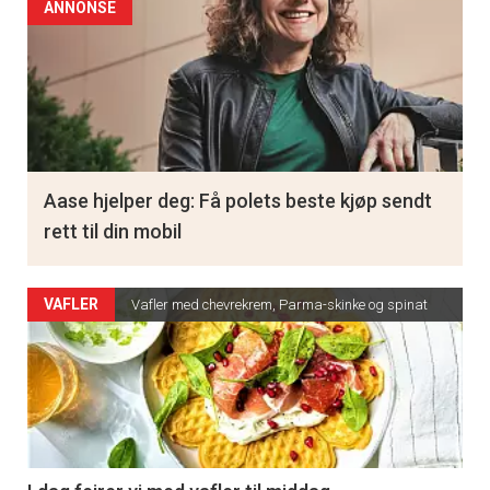
ANNONSE
Aase hjelper deg: Få polets beste kjøp sendt
rett til din mobil
VAFLER
Vafler med chevrekrem, Parma-skinke og spinat