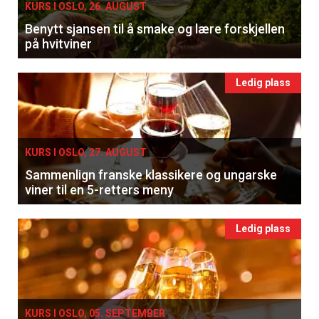
KURS I OSLO, 26. AUGUST
Benytt sjansen til å smake og lære forskjellen
på hvitviner
Ledig plass
KURS I OSLO, 27. AUGUST
Sammenlign franske klassikere og ungarske
viner til en 5-retters meny
Ledig plass
KURS I OSLO, 05. SEPTEMBER