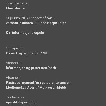
Event manager:
Mina Hovden
All journalistikk er basert på
Vær
varsom-plakaten
og
Redaktørplakaten
Om informasjonskapsler
Om Apéritif:
På nett og papir siden 1995
Annonsere:
Informasjon og priser nett/papir
Abonnere:
Papirabonnement for restaurantbransjen
Medlemskap Apéritif Mat- og vinklubb
Kontakt oss:
aperitif@aperitif.no