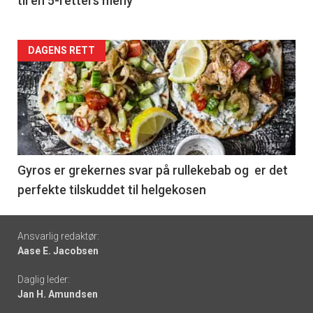
til en 5-retters meny
Forsiden
DAGENS RETT
akkurat
nå
-
6
Gyros er grekernes svar på rullekebab og er det
perfekte tilskuddet til helgekosen
Footer
Ansvarlig redaktør:
Aase E. Jacobsen
-
Daglig leder:
links
Jan H. Amundsen