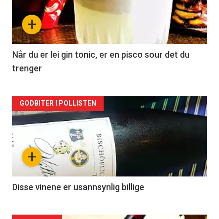
nå
+
-
2
Når du er lei gin tonic, er en pisco sour det du
trenger
Forsiden
GODBITER I POLLISTEN
akkurat
nå
+
-
3
Disse vinene er usannsynlig billige