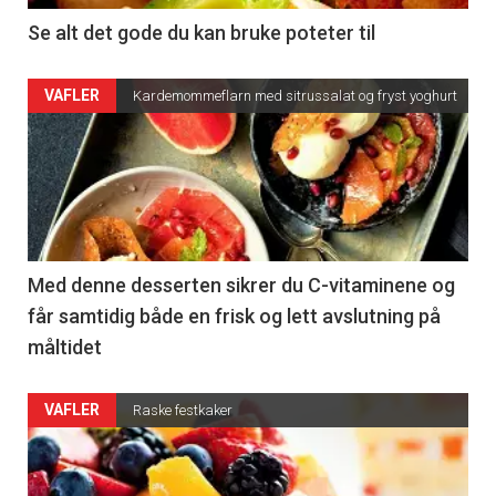
Se alt det gode du kan bruke poteter til
VAFLER
Kardemommeflarn med sitrussalat og fryst yoghurt
Med denne desserten sikrer du C-vitaminene og
får samtidig både en frisk og lett avslutning på
måltidet
VAFLER
Raske festkaker