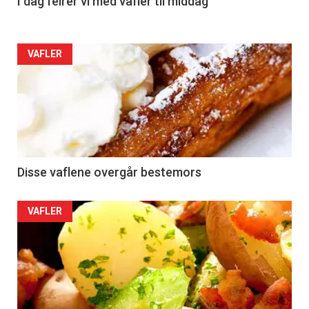
I dag feirer vi med vafler til middag
VAFLER
Disse vaflene overgår bestemors
VAFLER