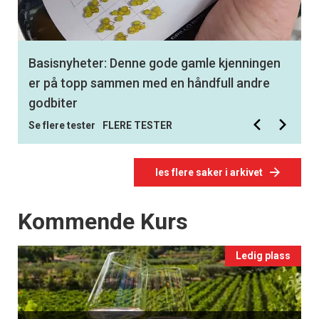
Basisnyheter: Denne gode gamle kjenningen
er på topp sammen med en håndfull andre
godbiter
Se flere tester
FLERE TESTER
les flere saker i arkivet
Events
Kommende Kurs
Ledig plass