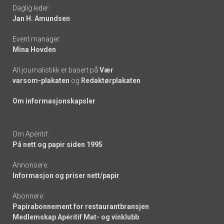
Daglig leder:
links
Jan H. Amundsen
Event manager:
Mina Hovden
All journalistikk er basert på
Vær
varsom-plakaten
og
Redaktørplakaten
Om informasjonskapsler
Om Apéritif:
På nett og papir siden 1995
Annonsere:
Informasjon og priser nett/papir
Abonnere:
Papirabonnement for restaurantbransjen
Medlemskap Apéritif Mat- og vinklubb