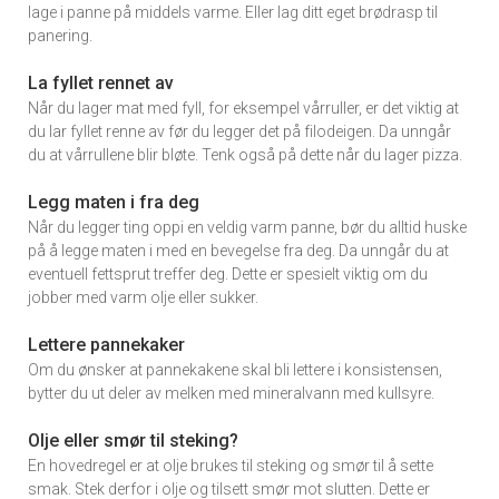
lage i panne på middels varme. Eller lag ditt eget brødrasp til
panering.
La fyllet rennet av
Når du lager mat med fyll, for eksempel vårruller, er det viktig at
du lar fyllet renne av før du legger det på filodeigen. Da unngår
du at vårrullene blir bløte. Tenk også på dette når du lager pizza.
Legg maten i fra deg
Når du legger ting oppi en veldig varm panne, bør du alltid huske
på å legge maten i med en bevegelse fra deg. Da unngår du at
eventuell fettsprut treffer deg. Dette er spesielt viktig om du
jobber med varm olje eller sukker.
Lettere pannekaker
Om du ønsker at pannekakene skal bli lettere i konsistensen,
bytter du ut deler av melken med mineralvann med kullsyre.
Olje eller smør til steking?
En hovedregel er at olje brukes til steking og smør til å sette
smak. Stek derfor i olje og tilsett smør mot slutten. Dette er