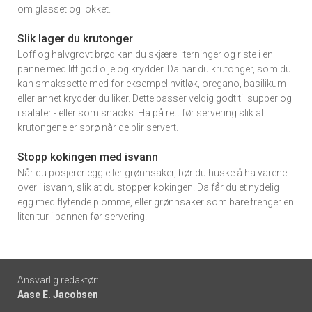
om glasset og lokket.
Slik lager du krutonger
Loff og halvgrovt brød kan du skjære i terninger og riste i en
panne med litt god olje og krydder. Da har du krutonger, som du
kan smakssette med for eksempel hvitløk, oregano, basilikum
eller annet krydder du liker. Dette passer veldig godt til supper og
i salater - eller som snacks. Ha på rett før servering slik at
krutongene er sprø når de blir servert.
Stopp kokingen med isvann
Når du posjerer egg eller grønnsaker, bør du huske å ha varene
over i isvann, slik at du stopper kokingen. Da får du et nydelig
egg med flytende plomme, eller grønnsaker som bare trenger en
liten tur i pannen før servering.
Footer
Ansvarlig redaktør:
Aase E. Jacobsen
-