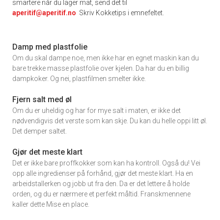
smartere når du lager mat, send det til
aperitif@aperitif.no
Skriv Kokketips i emnefeltet.
Damp med plastfolie
Om du skal dampe noe, men ikke har en egnet maskin kan du
bare trekke masse plastfolie over kjelen. Da har du en billig
dampkoker. Og nei, plastfilmen smelter ikke.
Fjern salt med øl
Om du er uheldig og har for mye salt i maten, er ikke det
nødvendigvis det verste som kan skje. Du kan du helle oppi litt øl.
Det demper saltet.
Gjør det meste klart
Det er ikke bare proffkokker som kan ha kontroll. Også du! Vei
opp alle ingredienser på forhånd, gjør det meste klart. Ha en
arbeidstallerken og jobb ut fra den. Da er det lettere å holde
orden, og du er nærmere et perfekt måltid. Franskmennene
kaller dette Mise en place.