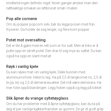
imidlertid ingen definitiv regel. Noen ganger ønsker man den
nøtteaktige smaken av lettbrunet smør i maten.
Pop alle cornene
Om du popper popcorn selv, bør du legge posen med frø i
fryseren. Da holder de seg lenger, og flere korn popper.
Potet mot oversalting
Det er lite å gjøre med en rett som er for salt. Men et triks er å
putte oppi en skrelt potet. Den drar til seg mye av saltet. Du kan
også ha oppi en slant med øl.
Røyk i vanlig kjele
Du kan røyke mat i en vanlig kjele. Dekk bunnen med
aluminiumsfolie. Helst to lag. Ha på 2,5 dl langkornet ris, 2,5 dl
te (ja, te) og 2,5 dl demerarasukker. Det må være demerara. Ha
mer folie oppå blandingen. Legg fisken oppå og legg på lokket.
Slik åpner du vrange syltetøyglass
Om du har problemer med å åpne syltetøyglass, kan du ta på
deg et par vanlige kjøkkenhansker av gummi. De gir et godt grep