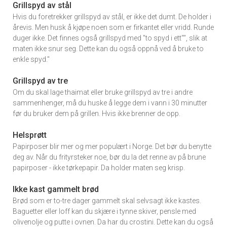
Grillspyd av stål
Hvis du foretrekker grillspyd av stål, er ikke det dumt. De holder i
årevis. Men husk å kjøpe noen som er firkantet eller vridd. Runde
duger ikke. Det finnes også grillspyd med "to spyd i ett"", slik at
maten ikke snur seg. Dette kan du også oppnå ved å bruke to
enkle spyd."
Grillspyd av tre
Om du skal lage thaimat eller bruke grillspyd av tre i andre
sammenhenger, må du huske å legge dem i vann i 30 minutter
før du bruker dem på grillen. Hvis ikke brenner de opp.
Helsprøtt
Papirposer blir mer og mer populært i Norge. Det bør du benytte
deg av. Når du frityrsteker noe, bør du la det renne av på brune
papirposer - ikke tørkepapir. Da holder maten seg krisp.
Ikke kast gammelt brød
Brød som er to-tre dager gammelt skal selvsagt ikke kastes.
Baguetter eller loff kan du skjære i tynne skiver, pensle med
olivenolje og putte i ovnen. Da har du crostini. Dette kan du også