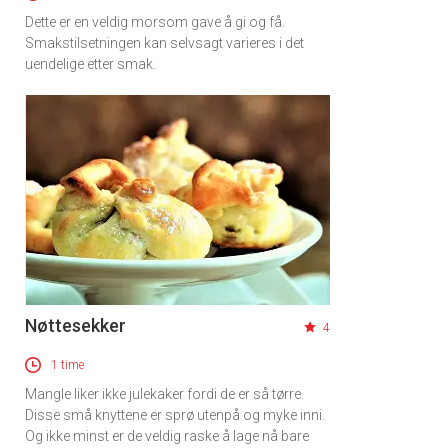
Dette er en veldig morsom gave å gi og få.
Smakstilsetningen kan selvsagt varieres i det
uendelige etter smak.
Nøttesekker
4
1 time
Mangle liker ikke julekaker fordi de er så tørre.
Disse små knyttene er sprø utenpå og myke inni.
Og ikke minst er de veldig raske å lage nå bare