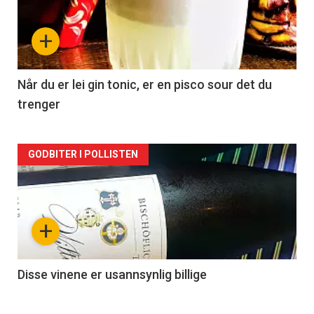
nå
+
-
2
Når du er lei gin tonic, er en pisco sour det du
trenger
Forsiden
GODBITER I POLLISTEN
akkurat
nå
+
-
3
Disse vinene er usannsynlig billige