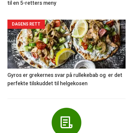
til en 5-retters meny
Forsiden
DAGENS RETT
akkurat
nå
-
6
Gyros er grekernes svar på rullekebab og er det
perfekte tilskuddet til helgekosen