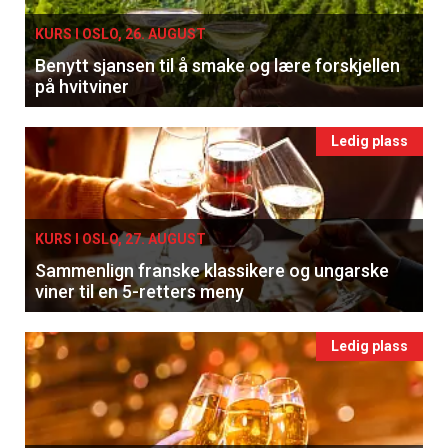
KURS I OSLO, 26. AUGUST
Benytt sjansen til å smake og lære forskjellen
på hvitviner
Ledig plass
KURS I OSLO, 27. AUGUST
Sammenlign franske klassikere og ungarske
viner til en 5-retters meny
Ledig plass