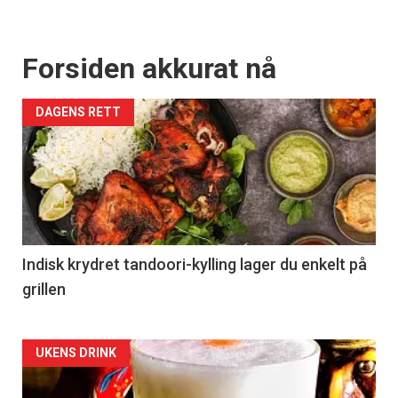
Forsiden akkurat nå
DAGENS RETT
Indisk krydret tandoori-kylling lager du enkelt på
grillen
Forsiden
UKENS DRINK
akkurat