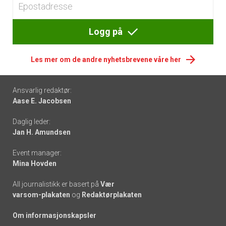
Logg på
Les mer om de andre nyhetsbrevene våre her
Footer
Ansvarlig redaktør:
Aase E. Jacobsen
-
Daglig leder:
links
Jan H. Amundsen
Event manager:
Mina Hovden
All journalistikk er basert på
Vær
varsom-plakaten
og
Redaktørplakaten
Om informasjonskapsler