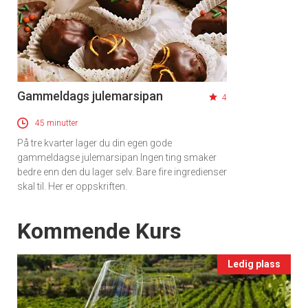
Gammeldags julemarsipan
4
45 minutter
På tre kvarter lager du din egen gode
gammeldagse julemarsipan Ingen ting smaker
bedre enn den du lager selv. Bare fire ingredienser
skal til. Her er oppskriften.
Events
Kommende Kurs
Ledig plass