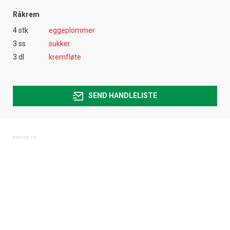
Råkrem
4 stk
eggeplommer
3 ss
sukker
3 dl
kremfløte
SEND HANDLELISTE