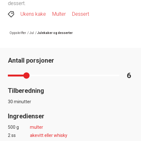
dessert.
Ukens kake
Multer
Dessert
Oppskrifter
/
Jul
/
Julekaker og desserter
Antall porsjoner
6
Tilberedning
30 minutter
Ingredienser
500 g
multer
2 ss
akevitt eller whisky