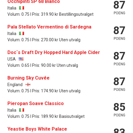
Occhipinti SP 68 Bianco
87
Italia
POENG
Volum: 0.75 l Pris: 319.90 kr Bestillingsutvalget
Pala Stellato Vermentino di Sardegna
87
Italia
POENG
Volum: 0.75 l Pris: 270.00 kr Uten utvalg
Doc`s Draft Dry Hopped Hard Apple Cider
87
USA
POENG
Volum: 0.65 l Pris: 90.00 kr Uten utvalg
Burning Sky Cuvée
87
England
POENG
Volum: 0.75 l Pris: 174.90 kr Uten utvalg
Pieropan Soave Classico
85
Italia
POENG
Volum: 0.75 l Pris: 189.90 kr Basisutvalget
Yeastie Boys White Palace
83