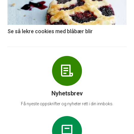
nå
-
6
Se så lekre cookies med blåbær blir
Nyhetsbrev
Få nyeste oppskrifter og nyheter rett i din innboks.