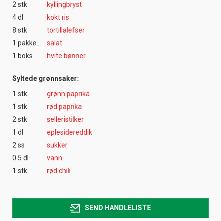
2 stk
kyllingbryst
4 dl
kokt ris
8 stk
tortillalefser
1 pakke(r)
salat
1 boks
hvite bønner
Syltede grønnsaker:
1 stk
grønn paprika
1 stk
rød paprika
2 stk
selleristilker
1 dl
eplesidereddik
2 ss
sukker
0.5 dl
vann
1 stk
rød chili
SEND HANDLELISTE