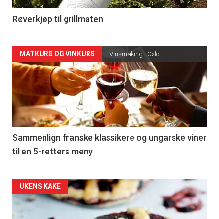
4
Røverkjøp til grillmaten
Forsiden
MATKURS OG VINKURS
Vinsmaking i Oslo
akkurat
nå
-
5
Sammenlign franske klassikere og ungarske viner
til en 5-retters meny
Forsiden
UKENS KAKE
akkurat