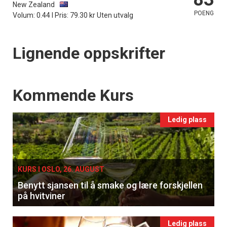
New Zealand
POENG
Volum: 0.44 l Pris: 79.30 kr Uten utvalg
Lignende oppskrifter
Events
Kommende Kurs
Ledig plass
KURS I OSLO, 26. AUGUST
Benytt sjansen til å smake og lære forskjellen
på hvitviner
Ledig plass