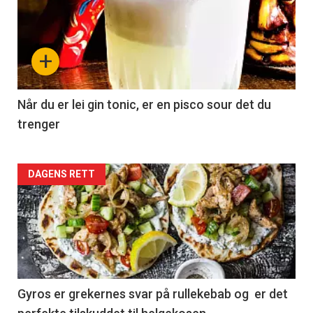
+
Når du er lei gin tonic, er en pisco sour det du
trenger
Forsiden
DAGENS RETT
akkurat
nå
-
2
Gyros er grekernes svar på rullekebab og er det