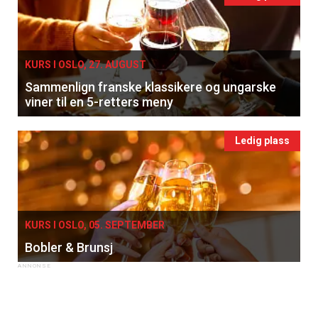
KURS I OSLO, 27. AUGUST
Sammenlign franske klassikere og ungarske
viner til en 5-retters meny
Ledig plass
×
Få ukentlige nyhetsbrev fra
KURS I OSLO, 05. SEPTEMBER
Apéritif
Bobler & Brunsj
Vi tilbyr flere ukentlige nyhetsbrev. Du
kan fritt velge hvilke du ønsker å få
tilsendt.