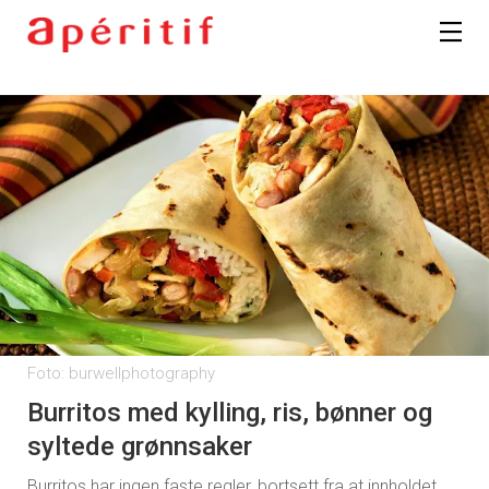
Foto: burwellphotography
Burritos med kylling, ris, bønner og
syltede grønnsaker
Burritos har ingen faste regler, bortsett fra at innholdet