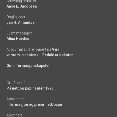
Ansvarlig redaktør:
Aase E. Jacobsen
-
Daglig leder:
links
Jan H. Amundsen
Event manager:
Mina Hovden
All journalistikk er basert på
Vær
varsom-plakaten
og
Redaktørplakaten
Om informasjonskapsler
Om Apéritif:
På nett og papir siden 1995
Annonsere:
Informasjon og priser nett/papir
Abonnere: