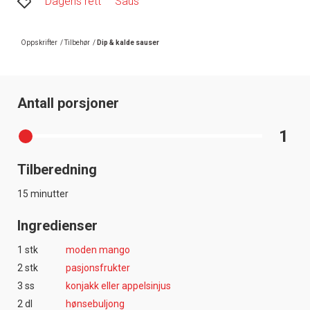
Dagens rett
Saus
Oppskrifter
/
Tilbehør
/
Dip & kalde sauser
Antall porsjoner
1
Tilberedning
15 minutter
Ingredienser
1 stk
moden mango
2 stk
pasjonsfrukter
3 ss
konjakk eller appelsinjus
2 dl
hønsebuljong