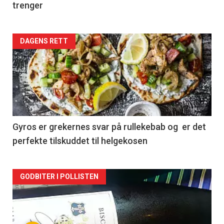
trenger
Forsiden
DAGENS RETT
akkurat
nå
-
2
Gyros er grekernes svar på rullekebab og er det
perfekte tilskuddet til helgekosen
Forsiden
GODBITER I POLLISTEN
akkurat
nå