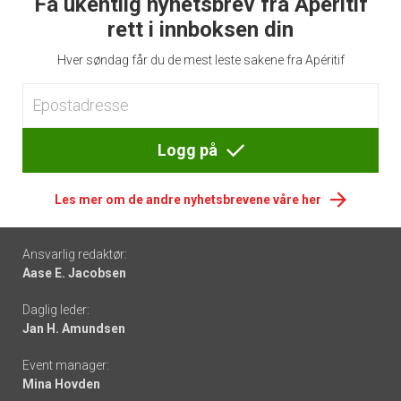
Få ukentlig nyhetsbrev fra Apéritif
rett i innboksen din
Hver søndag får du de mest leste sakene fra Apéritif
Logg på
Les mer om de andre nyhetsbrevene våre her
Footer
Ansvarlig redaktør:
Aase E. Jacobsen
-
Daglig leder:
links
Jan H. Amundsen
Event manager:
Mina Hovden