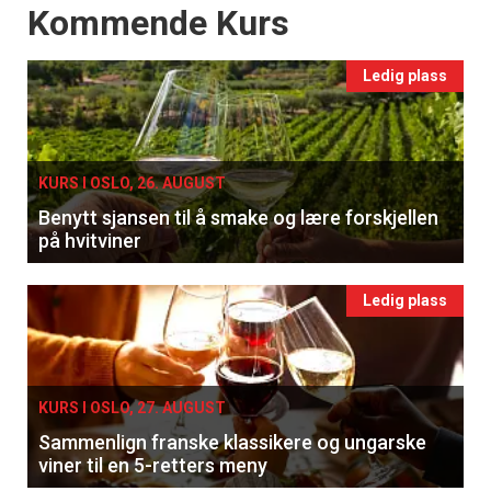
Events
Kommende Kurs
Apéritif
Vi tilbyr flere ukentlige nyhetsbrev. Du
Ledig plass
kan fritt velge hvilke du ønsker å få
tilsendt.
Registrer deg
KURS I OSLO, 26. AUGUST
Benytt sjansen til å smake og lære forskjellen
på hvitviner
Ledig plass
KURS I OSLO, 27. AUGUST
Sammenlign franske klassikere og ungarske
viner til en 5-retters meny