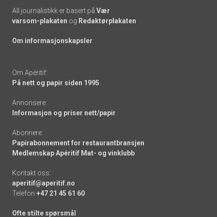
All journalistikk er basert på
Vær
varsom-plakaten
og
Redaktørplakaten
Om informasjonskapsler
Om Apéritif:
På nett og papir siden 1995
Annonsere:
Informasjon og priser nett/papir
Abonnere:
Papirabonnement for restaurantbransjen
Medlemskap Apéritif Mat- og vinklubb
Kontakt oss:
aperitif@aperitif.no
Telefon
+47 21 45 61 60
Ofte stilte spørsmål