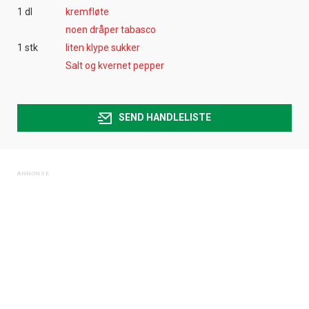
1 dl
kremfløte
noen dråper tabasco
1 stk
liten klype sukker
Salt og kvernet pepper
SEND HANDLELISTE