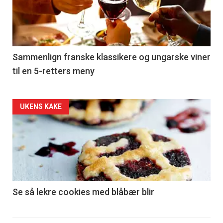
nå
-
5
Sammenlign franske klassikere og ungarske viner
til en 5-retters meny
Forsiden
UKENS KAKE
akkurat
nå
-
6
Se så lekre cookies med blåbær blir