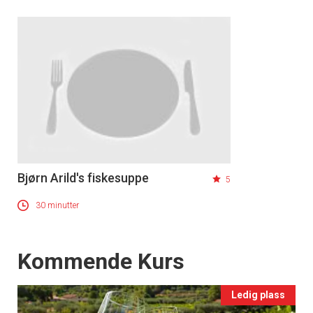
Bjørn Arild's fiskesuppe
5
30 minutter
Events
Kommende Kurs
Ledig plass