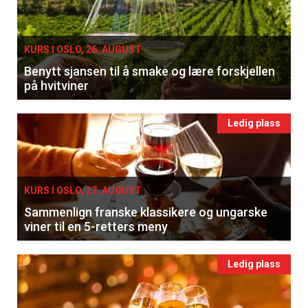
KURS I OSLO, 26. AUGUST
Benytt sjansen til å smake og lære forskjellen
på hvitviner
Ledig plass
KURS I OSLO, 27. AUGUST
Sammenlign franske klassikere og ungarske
viner til en 5-retters meny
Ledig plass