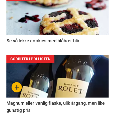
akkurat
nå
-
2
Se så lekre cookies med blåbær blir
Forsiden
GODBITER I POLLISTEN
akkurat
nå
+
-
3
Magnum eller vanlig flaske, ulik årgang, men like
gunstig pris