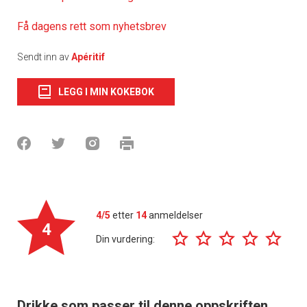
Få dagens rett som nyhetsbrev
Sendt inn av
Apéritif
LEGG I MIN KOKEBOK
4/5
etter
14
anmeldelser
4
Din vurdering:
Drikke som passer til denne oppskriften