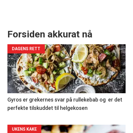
Forsiden akkurat nå
DAGENS RETT
Gyros er grekernes svar på rullekebab og er det
perfekte tilskuddet til helgekosen
Forsiden
UKENS KAKE