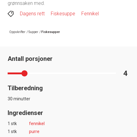
grønnsaken med.
Dagens rett
Fiskesuppe
Fennikel
Oppskrifter
/
Supper
/
Fiskesupper
Antall porsjoner
4
Tilberedning
30 minutter
Ingredienser
1 stk
fennikel
1 stk
purre