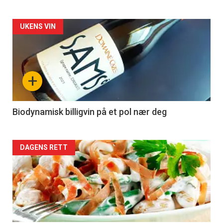
Forsiden
UKENS VIN
akkurat
nå
+
-
4
Biodynamisk billigvin på et pol nær deg
Forsiden
DAGENS RETT
akkurat
nå
-