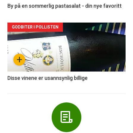
5
By på en sommerlig pastasalat - din nye favoritt
Forsiden
GODBITER I POLLISTEN
akkurat
nå
+
-
6
Disse vinene er usannsynlig billige