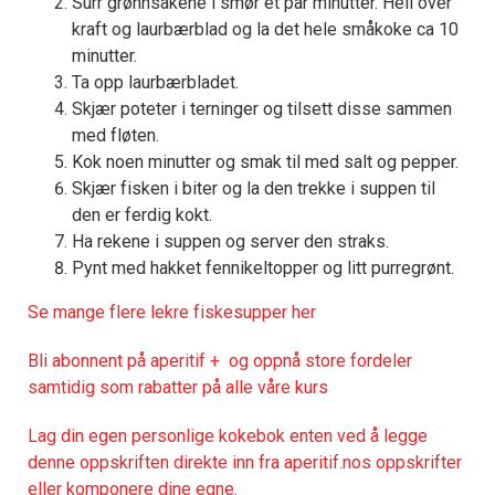
Surr grønnsakene i smør et par minutter. Hell over
kraft og laurbærblad og la det hele småkoke ca 10
minutter.
Ta opp laurbærbladet.
Skjær poteter i terninger og tilsett disse sammen
med fløten.
Kok noen minutter og smak til med salt og pepper.
Skjær fisken i biter og la den trekke i suppen til
den er ferdig kokt.
Ha rekene i suppen og server den straks.
Pynt med hakket fennikeltopper og litt purregrønt.
Se mange flere lekre fiskesupper her
Bli abonnent på aperitif + og oppnå store fordeler
samtidig som rabatter på alle våre kurs
Lag din egen personlige kokebok enten ved å legge
denne oppskriften direkte inn fra aperitif.nos oppskrifter
eller komponere dine egne.