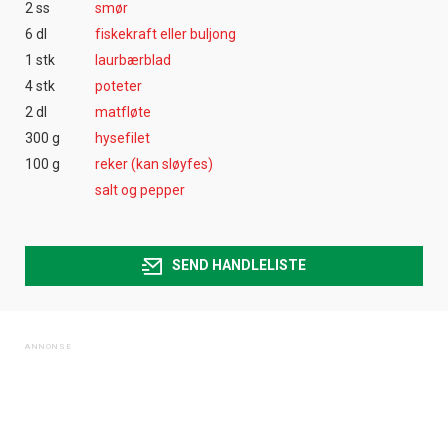
2 ss
smør
6 dl
fiskekraft eller buljong
1 stk
laurbærblad
4 stk
poteter
2 dl
matfløte
300 g
hysefilet
100 g
reker (kan sløyfes)
salt og pepper
SEND HANDLELISTE