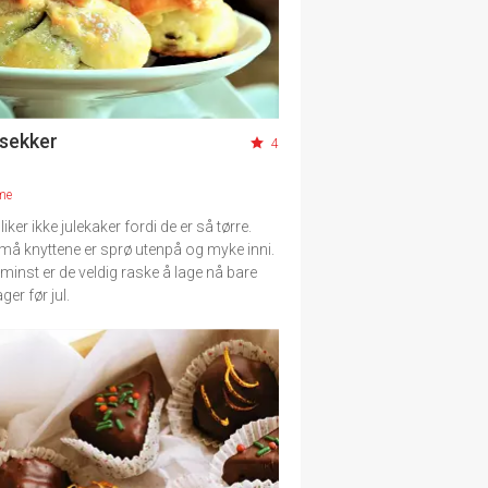
sekker
4
me
iker ikke julekaker fordi de er så tørre.
må knyttene er sprø utenpå og myke inni.
 minst er de veldig raske å lage nå bare
er før jul.