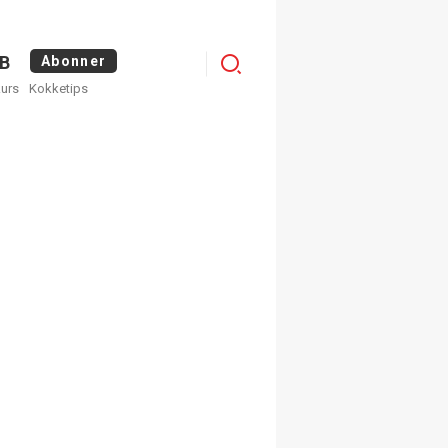
Logg
B
Abonner
kurs
Kokketips
inn