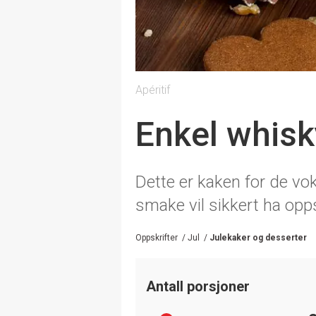
Apéritif
Enkel whis
Dette er kaken for de voks
smake vil sikkert ha opps
Oppskrifter
/
Jul
/
Julekaker og desserter
Antall porsjoner