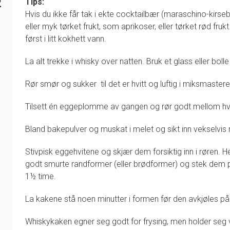
2
Tips:
Hvis du ikke får tak i ekte cocktailbær (maraschino-kirs
eller myk tørket frukt, som aprikoser, eller tørket rød f
først i litt kokhett vann.
La alt trekke i whisky over natten. Bruk et glass eller bol
Rør smør og sukker til det er hvitt og luftig i miksmastere
Tilsett én eggeplomme av gangen og rør godt mellom hv
Bland bakepulver og muskat i melet og sikt inn vekselvis
Stivpisk eggehvitene og skjær dem forsiktig inn i røren. Hel
godt smurte randformer (eller brødformer) og stek dem på
1½ time.
La kakene stå noen minutter i formen før den avkjøles på 
Whiskykaken egner seg godt for frysing, men holder seg ve