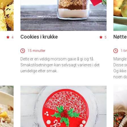
Cookies i krukke
Nøtte
4
5
15 minutter
1 ti
Dette er en veldig morsom gave å gi og få.
Mangle l
Smakstilsetningen kan selvsagt varieres i det
Disse s
uendelige etter smak.
Og ikke
noen dag