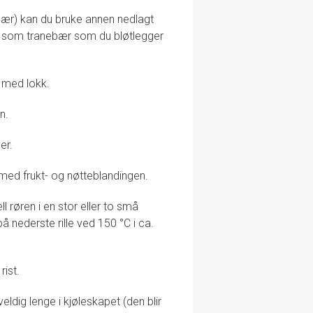
ebær) kan du bruke annen nedlagt
rukt som tranebær som du bløtlegger
le med lokk.
n.
er.
 med frukt- og nøtteblandingen.
l røren i en stor eller to små
 nederste rille ved 150 °C i ca.
rist.
ldig lenge i kjøleskapet (den blir