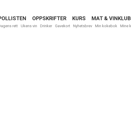
POLLISTEN
OPPSKRIFTER
KURS
MAT & VINKLUB
Menu
Dagens rett
Ukens vin
Drinker
Gavekort
Nyhetsbrev
Min kokebok
Mine 