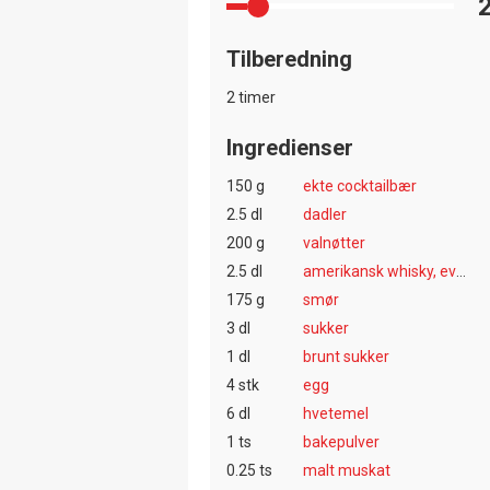
Tilberedning
2 timer
Ingredienser
150 g
ekte cocktailbær
2.5 dl
dadler
200 g
valnøtter
2.5 dl
amerikansk whisky, evt. appelsinjus
175 g
smør
3 dl
sukker
1 dl
brunt sukker
4 stk
egg
6 dl
hvetemel
1 ts
bakepulver
0.25 ts
malt muskat