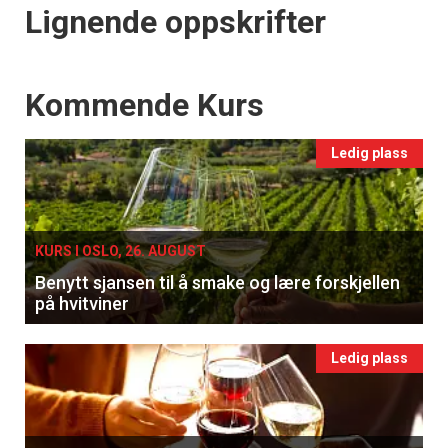
Lignende oppskrifter
Events
Kommende Kurs
Ledig plass
KURS I OSLO, 26. AUGUST
Benytt sjansen til å smake og lære forskjellen
på hvitviner
Ledig plass