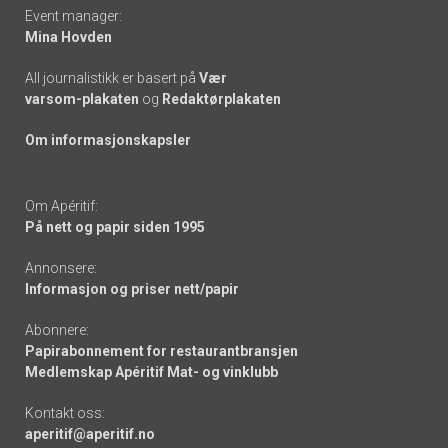
Event manager:
Mina Hovden
All journalistikk er basert på
Vær
varsom-plakaten
og
Redaktørplakaten
Om informasjonskapsler
Om Apéritif:
På nett og papir siden 1995
Annonsere:
Informasjon og priser nett/papir
Abonnere:
Papirabonnement for restaurantbransjen
Medlemskap Apéritif Mat- og vinklubb
Kontakt oss:
aperitif@aperitif.no