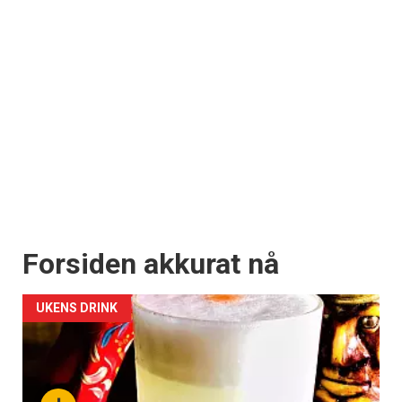
Få ukentlige nyhetsbrev fra
Apéritif
Vi tilbyr flere ukentlige nyhetsbrev. Du
kan fritt velge hvilke du ønsker å få
tilsendt.
Registrer deg
Forsiden akkurat nå
UKENS DRINK