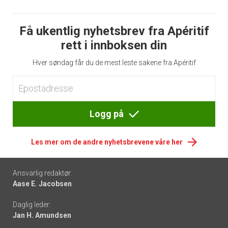
Få ukentlig nyhetsbrev fra Apéritif
rett i innboksen din
Hver søndag får du de mest leste sakene fra Apéritif
Logg på
Les mer om de andre nyhetsbrevene våre her
Footer
Ansvarlig redaktør:
Aase E. Jacobsen
-
Daglig leder:
links
Jan H. Amundsen