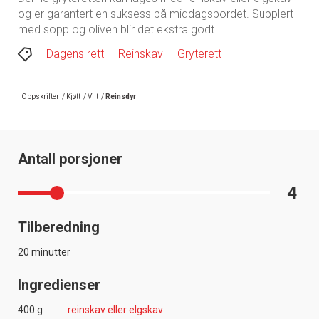
og er garantert en suksess på middagsbordet. Supplert
med sopp og oliven blir det ekstra godt.
Dagens rett
Reinskav
Gryterett
Oppskrifter
/
Kjøtt
/
Vilt
/
Reinsdyr
Antall porsjoner
4
Tilberedning
20 minutter
Ingredienser
400 g
reinskav eller elgskav