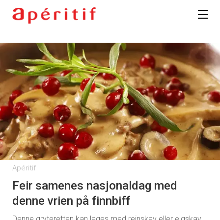
Apéritif
Feir samenes nasjonaldag med
denne vrien på finnbiff
Denne gryteretten kan lages med reinskav eller elgskav