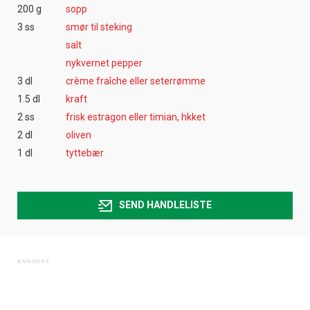
200 g
sopp
3 ss
smør til steking
salt
nykvernet pepper
3 dl
crème fraîche eller seterrømme
1.5 dl
kraft
2 ss
frisk estragon eller timian, hkket
2 dl
oliven
1 dl
tyttebær
SEND HANDLELISTE