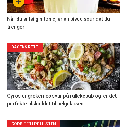
+
Når du er lei gin tonic, er en pisco sour det du
trenger
Forsiden
DAGENS RETT
akkurat
nå
-
2
Gyros er grekernes svar på rullekebab og er det
perfekte tilskuddet til helgekosen
Forsiden
GODBITER I POLLISTEN