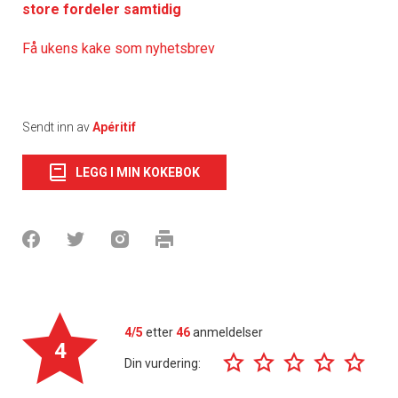
store fordeler samtidig
Få ukens kake som nyhetsbrev
Sendt inn av
Apéritif
LEGG I MIN KOKEBOK
4/5
etter
46
anmeldelser
4
Din vurdering: