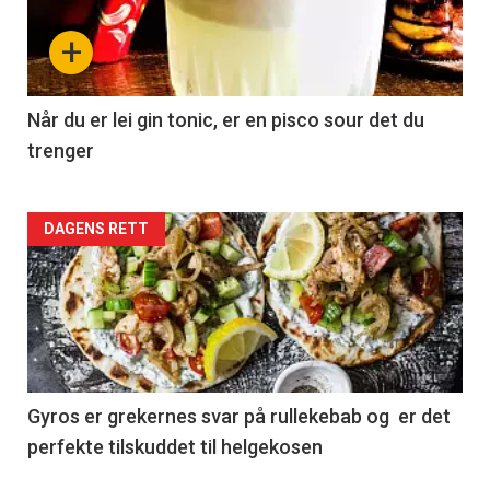
+
Når du er lei gin tonic, er en pisco sour det du
trenger
Forsiden
DAGENS RETT
akkurat
nå
-
2
Gyros er grekernes svar på rullekebab og er det
perfekte tilskuddet til helgekosen