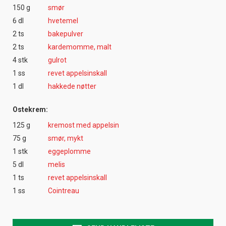
150 g
smør
6 dl
hvetemel
2 ts
bakepulver
2 ts
kardemomme, malt
4 stk
gulrot
1 ss
revet appelsinskall
1 dl
hakkede nøtter
Ostekrem:
125 g
kremost med appelsin
75 g
smør, mykt
1 stk
eggeplomme
5 dl
melis
1 ts
revet appelsinskall
1 ss
Cointreau