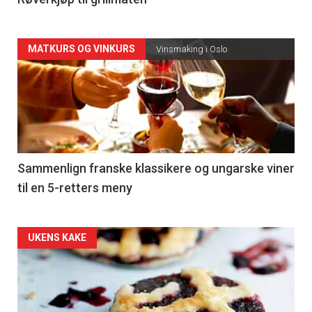
4
Forsiden
MATKURS OG VINKURS
Vinsmaking i Oslo
akkurat
nå
-
5
Sammenlign franske klassikere og ungarske viner
til en 5-retters meny
Forsiden
UKENS KAKE
akkurat
nå