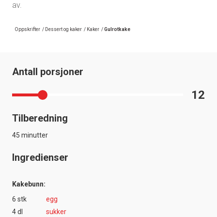
av.
Oppskrifter
/
Dessert og kaker
/
Kaker
/
Gulrotkake
Antall porsjoner
12
Tilberedning
45 minutter
Ingredienser
Kakebunn:
6 stk
egg
4 dl
sukker