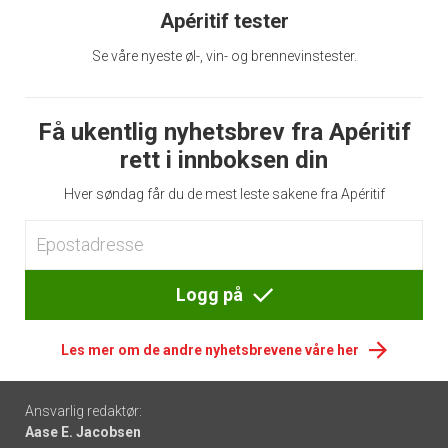
Apéritif tester
Se våre nyeste øl-, vin- og brennevinstester.
Få ukentlig nyhetsbrev fra Apéritif
rett i innboksen din
Hver søndag får du de mest leste sakene fra Apéritif
Logg på
Les mer om de andre nyhetsbrevene våre her
Footer
Ansvarlig redaktør:
Aase E. Jacobsen
-