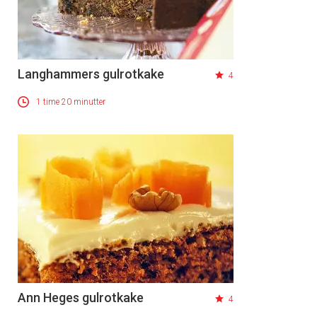
Langhammers gulrotkake
4
1 time 20 minutter
Ann Heges gulrotkake
4