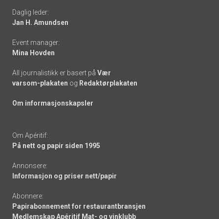
Daglig leder:
links
Jan H. Amundsen
Event manager:
Mina Hovden
All journalistikk er basert på
Vær
varsom-plakaten
og
Redaktørplakaten
Om informasjonskapsler
Om Apéritif:
På nett og papir siden 1995
Annonsere:
Informasjon og priser nett/papir
Abonnere:
Papirabonnement for restaurantbransjen
Medlemskap Apéritif Mat- og vinklubb