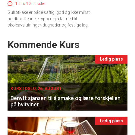
×
1 time 10 minutter
Gulrotkake er både saftig, god og ikke minst
Få ukentlige nyhetsbrev fra
holdbar. Denne er ypperlig å ta med til
Apéritif
skoleavslutninger, dugnader og festlige lag.
Vi tilbyr flere ukentlige nyhetsbrev. Du
Events
Kommende Kurs
kan fritt velge hvilke du ønsker å få
tilsendt.
Ledig plass
Registrer deg
KURS I OSLO, 26. AUGUST
Benytt sjansen til å smake og lære forskjellen
på hvitviner
Ledig plass