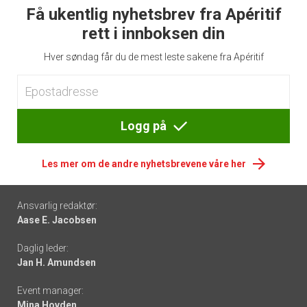
Få ukentlig nyhetsbrev fra Apéritif
rett i innboksen din
Hver søndag får du de mest leste sakene fra Apéritif
Logg på
Les mer om de andre nyhetsbrevene våre her
Footer
Ansvarlig redaktør:
Aase E. Jacobsen
-
Daglig leder:
links
Jan H. Amundsen
Event manager:
Mina Hovden