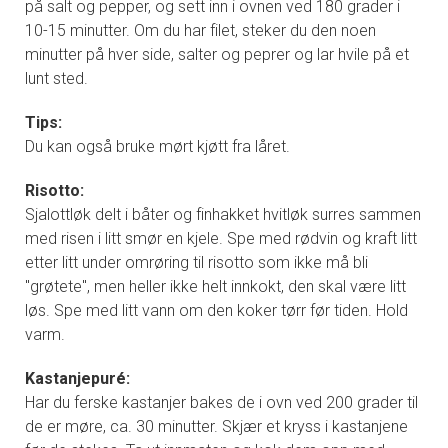
på salt og pepper, og sett inn i ovnen ved 180 grader i
10-15 minutter. Om du har filet, steker du den noen
minutter på hver side, salter og peprer og lar hvile på et
lunt sted.
Tips:
Du kan også bruke mørt kjøtt fra låret.
Risotto:
Sjalottløk delt i båter og finhakket hvitløk surres sammen
med risen i litt smør en kjele. Spe med rødvin og kraft litt
etter litt under omrøring til risotto som ikke må bli
"grøtete", men heller ikke helt innkokt, den skal være litt
løs. Spe med litt vann om den koker tørr før tiden. Hold
varm.
Kastanjepuré:
Har du ferske kastanjer bakes de i ovn ved 200 grader til
de er møre, ca. 30 minutter. Skjær et kryss i kastanjene