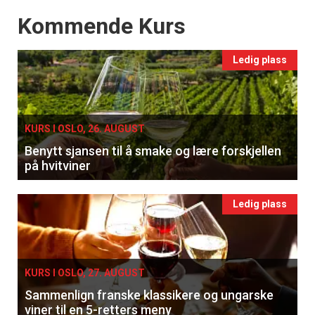
Events
Kommende Kurs
Ledig plass
×
KURS I OSLO, 26. AUGUST
Få ukentlige nyhetsbrev fra
Benytt sjansen til å smake og lære forskjellen
på hvitviner
Apéritif
Vi tilbyr flere ukentlige nyhetsbrev. Du
Ledig plass
kan fritt velge hvilke du ønsker å få
tilsendt.
KURS I OSLO, 27. AUGUST
Registrer deg
Sammenlign franske klassikere og ungarske
viner til en 5-retters meny