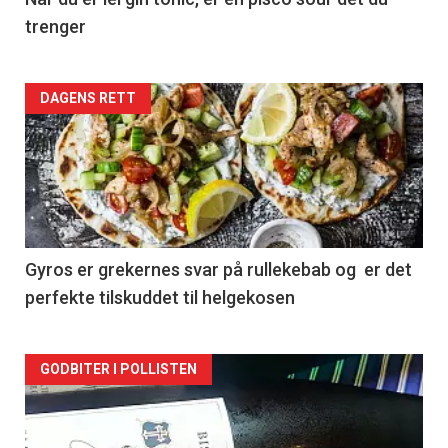
trenger
Forsiden
DAGENS RETT
akkurat
nå
-
2
Gyros er grekernes svar på rullekebab og er det
perfekte tilskuddet til helgekosen
Forsiden
GODBITER I POLLISTEN
akkurat