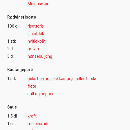
Meierismør
Rødvinsrisotto
100 g
risottoris
sjalottløk
1 stk
hvitløkbåt
2 dl
rødvin
3 dl
hønsebuljong
Kastanjepuré
1 stk
boks hermetiske kastanjer eller ferske
fløte
salt og pepper
Saus
1.5 dl
kraft
1 ss
meierismør