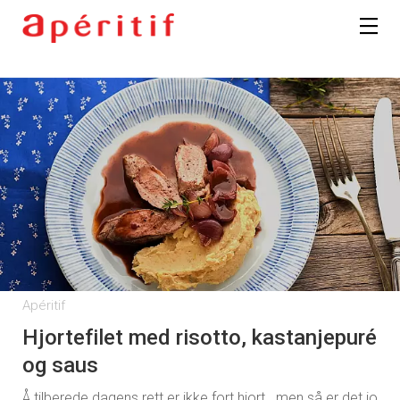
Apéritif
Hjortefilet med risotto, kastanjepuré
og saus
Å tilberede dagens rett er ikke fort hjort...men så er det jo