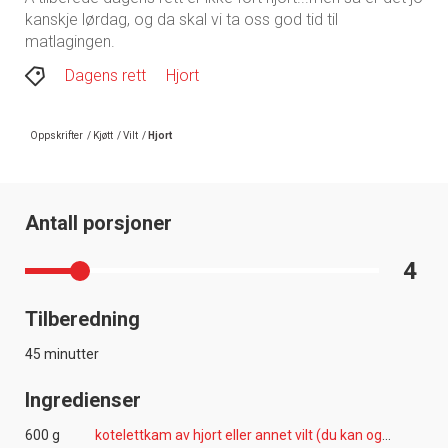
kanskje lørdag, og da skal vi ta oss god tid til
matlagingen.
Dagens rett
Hjort
Oppskrifter
/
Kjøtt
/
Vilt
/
Hjort
Antall porsjoner
4
Tilberedning
45 minutter
Ingredienser
600 g
kotelettkam av hjort eller annet vilt (du kan også bruke mørt kjøtt fra låret)