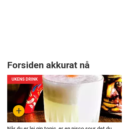
Forsiden akkurat nå
UKENS DRINK
+
Når du er lei gin tonic, er en pisco sour det du