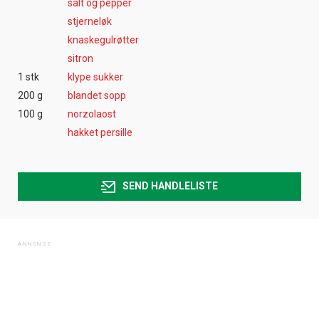
salt og pepper
stjerneløk
knaskegulrøtter
sitron
1 stk
klype sukker
200 g
blandet sopp
100 g
norzolaost
hakket persille
SEND HANDLELISTE