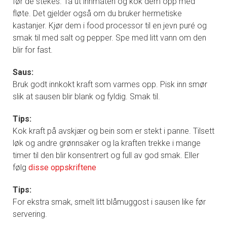
før de stekes. Ta ut innmaten og kok dem opp med
fløte. Det gjelder også om du bruker hermetiske
kastanjer. Kjør dem i food processor til en jevn puré og
smak til med salt og pepper. Spe med litt vann om den
blir for fast.
Saus:
Bruk godt innkokt kraft som varmes opp. Pisk inn smør
slik at sausen blir blank og fyldig. Smak til.
Tips:
Kok kraft på avskjær og bein som er stekt i panne. Tilsett
løk og andre grønnsaker og la kraften trekke i mange
timer til den blir konsentrert og full av god smak. Eller
følg
disse oppskriftene
Tips:
For ekstra smak, smelt litt blåmuggost i sausen like før
servering.