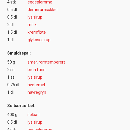
4 stk
eggeplomme
0.5 dl
demerarasukker
0.5 dl
lys sirup
2 dl
melk
1.5 dl
kremfløte
1 dl
glykosesirup
Smuldrepai:
50 g
smør, romtemperert
2 ss
brun farin
1 ss
lys sirup
0.75 dl
hvetemel
1 dl
havregryn
Solbærsorbet:
400 g
solbær
0.5 dl
lys sirup
4 stk
eggeplomme