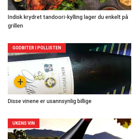
-
2
Indisk krydret tandoori-kylling lager du enkelt på
grillen
Forsiden
GODBITER I POLLISTEN
akkurat
nå
+
-
3
Disse vinene er usannsynlig billige
Forsiden
UKENS VIN
akkurat