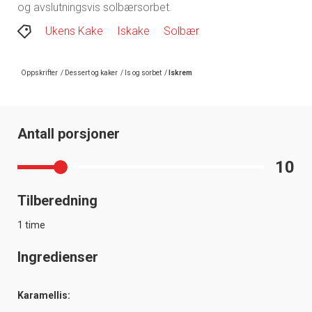
og avslutningsvis solbærsorbet.
Ukens Kake
Iskake
Solbær
Oppskrifter
/
Dessert og kaker
/
Is og sorbet
/
Iskrem
Antall porsjoner
10
Tilberedning
1 time
Ingredienser
Karamellis: