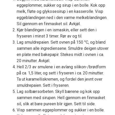
eggeplommer, sukker og sirup i en bolle. Kok opp
melk, fløte og glykosesirup i en kasserolle. Visp
eggeblandingen ned i den varme melkeblandingen.
Sil gjennom en finmasket sil. Avkjøl.
Kjør blandingen i en ismaskin, eller sett den i
fryseren i minst 3 timer. Rør av og til.
Lag smuldrepaien. Sett ovnen på 150 °C, og bland
sammen alle ingrediensene. Smuldre deigen utover
en plate med bakepapir. Stekes midt i ovnen i ca.
20 minutter. Avkjøl.
Hell 2/3 av smulene i en avlang silikon-/brødform
på ca. 1,5 liter, og sett i fryseren i ca. 20 minutter.
Ta ut karamelliskremen, og fordel den jevnt over
smuldrepaien. Sett i fryseren.
Lag solbærsorbeten. Skyll bærene og kok opp
sammen med sirupen. Hell gjennom en finmasket
sil, slik at bare pureen blir igjen. Sett til side.
Visp sammen eggeplommer og sukker i en bolle.