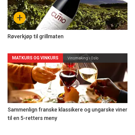
nå
+
-
4
Røverkjøp til grillmaten
Forsiden
MATKURS OG VINKURS
Vinsmaking i Oslo
akkurat
nå
-
5
Sammenlign franske klassikere og ungarske viner
til en 5-retters meny