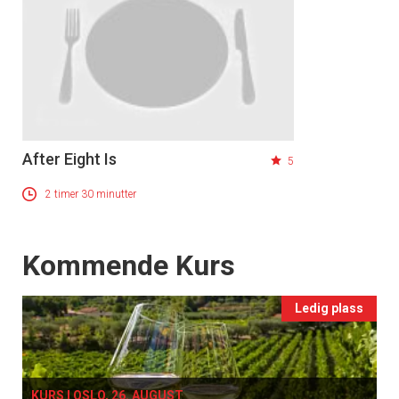
After Eight Is
5
2 timer 30 minutter
Events
Kommende Kurs
Ledig plass
KURS I OSLO, 26. AUGUST