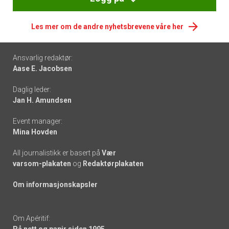
Les mer om de andre nyhetsbrevene våre her
Footer
Ansvarlig redaktør:
Aase E. Jacobsen
-
Daglig leder:
links
Jan H. Amundsen
Event manager:
Mina Hovden
All journalistikk er basert på
Vær
varsom-plakaten
og
Redaktørplakaten
Om informasjonskapsler
Om Apéritif:
På nett og papir siden 1995