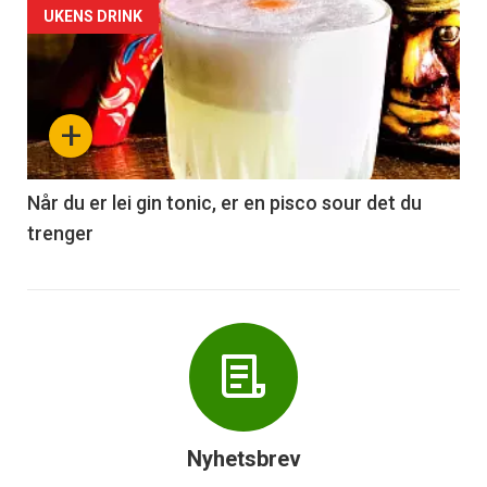
Forsiden
UKENS DRINK
akkurat
nå
+
-
6
Når du er lei gin tonic, er en pisco sour det du
trenger
Nyhetsbrev