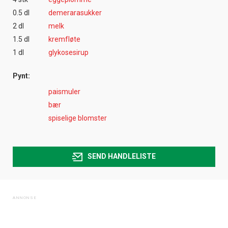
0.5 dl
demerarasukker
2 dl
melk
1.5 dl
kremfløte
1 dl
glykosesirup
Pynt:
paismuler
bær
spiselige blomster
SEND HANDLELISTE