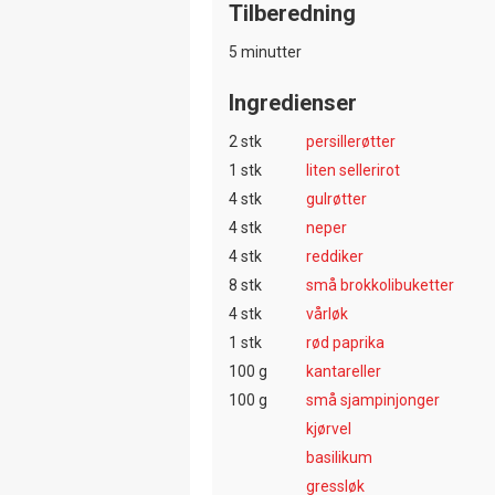
Tilberedning
5 minutter
Ingredienser
2 stk
persillerøtter
1 stk
liten sellerirot
4 stk
gulrøtter
4 stk
neper
4 stk
reddiker
8 stk
små brokkolibuketter
4 stk
vårløk
1 stk
rød paprika
100 g
kantareller
100 g
små sjampinjonger
kjørvel
basilikum
gressløk