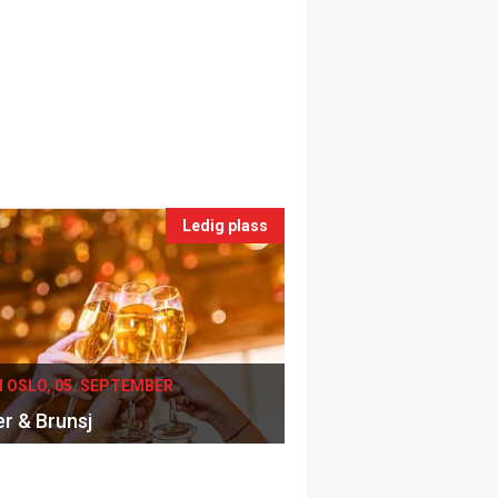
Ledig plass
I OSLO, 05. SEPTEMBER
er & Brunsj