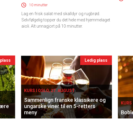
10 minutter
Lag en frisk salat med skalldyr og rugbrød.
Selvfølgelig topper du det hele med hjemmelaget
aioli. Alt unnagjort på 10 minutter.
 plass
Ledig plass
KURS I OSLO, 27. AUGUST
Sammenlign franske klassikere og
KURS 
lære
ungarske viner til en 5-retters
meny
Bobl