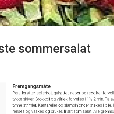
ste sommersalat
Fremgangsmåte
Persillerøtter, sellerirot, gulrøtter, neper og reddiker for
tykke skiver. Brokkoli og vårløk forvelles i 1½-2 min. Ta a
1
tynne strimler. Kantareller og sjampinjonger stekes i olje
renses og vaskes og brukes friskt som salat. Alle grønns