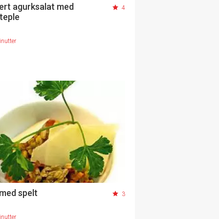
ert agurksalat med
4
teple
nutter
 med spelt
3
nutter