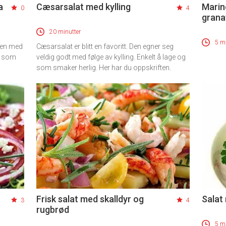
a
Cæsarsalat med kylling
Marin
0
4
grana
20 minutter
5 mi
men med
Cæsarsalat er blitt en favoritt. Den egner seg
sk som
veldig godt med følge av kylling. Enkelt å lage og
som smaker herlig. Her har du oppskriften.
Frisk salat med skalldyr og
Salat
3
4
rugbrød
5 mi