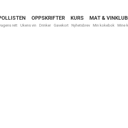
POLLISTEN
OPPSKRIFTER
KURS
MAT & VINKLUB
Menu
Dagens rett
Ukens vin
Drinker
Gavekort
Nyhetsbrev
Min kokebok
Mine 
R