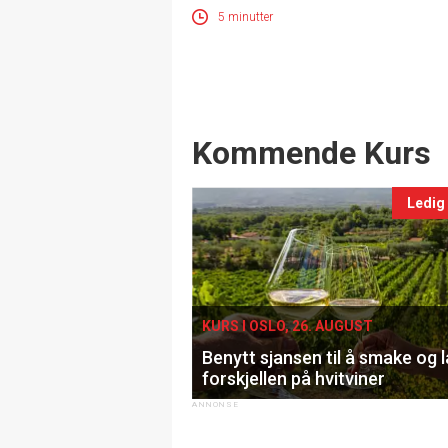
5 minutter
Events
Kommende Kurs
Ledig
KURS I OSLO, 26. AUGUST
Benytt sjansen til å smake og 
forskjellen på hvitviner