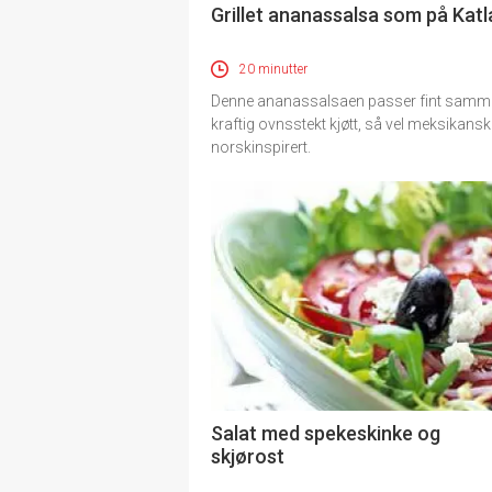
Grillet ananassalsa som på Katl
20 minutter
Denne ananassalsaen passer fint sam
kraftig ovnsstekt kjøtt, så vel meksikan
norskinspirert.
Salat med spekeskinke og
skjørost