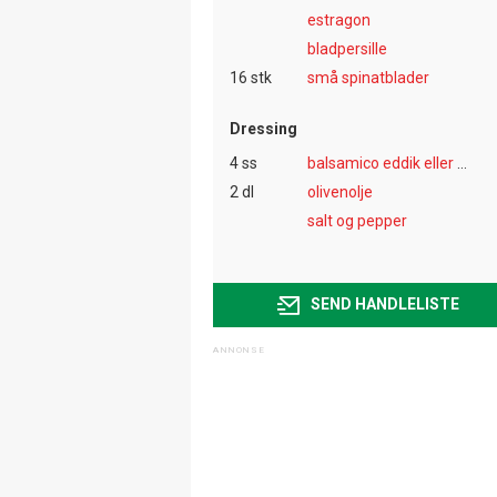
estragon
bladpersille
16 stk
små spinatblader
Dressing
4 ss
balsamico eddik eller annen god eddik
2 dl
olivenolje
salt og pepper
SEND HANDLELISTE