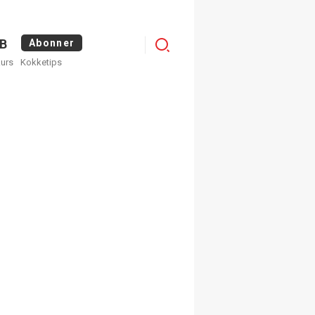
Logg
B
Abonner
kurs
Kokketips
inn
egistrer deg