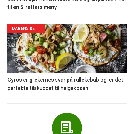
til en 5-retters meny
Forsiden
DAGENS RETT
akkurat
nå
-
6
Gyros er grekernes svar på rullekebab og er det
perfekte tilskuddet til helgekosen