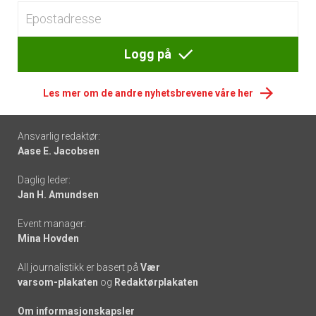
Logg på
Les mer om de andre nyhetsbrevene våre her
Footer
Ansvarlig redaktør:
Aase E. Jacobsen
-
Daglig leder:
links
Jan H. Amundsen
Event manager:
Mina Hovden
All journalistikk er basert på
Vær
varsom-plakaten
og
Redaktørplakaten
Om informasjonskapsler