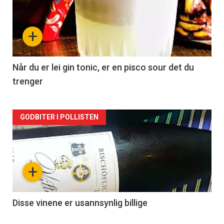
akkurat
nå
+
-
2
Når du er lei gin tonic, er en pisco sour det du
trenger
Forsiden
GODBITER I POLLISTEN
akkurat
nå
+
-
3
Disse vinene er usannsynlig billige