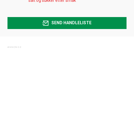
salt og sukker etter smak
SEND HANDLELISTE