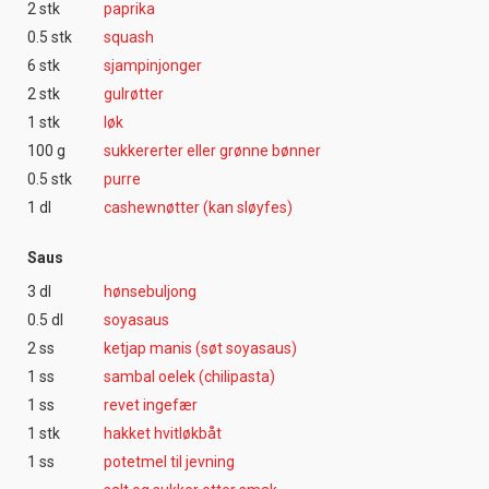
2 stk
paprika
0.5 stk
squash
6 stk
sjampinjonger
2 stk
gulrøtter
1 stk
løk
100 g
sukkererter eller grønne bønner
0.5 stk
purre
1 dl
cashewnøtter (kan sløyfes)
Saus
3 dl
hønsebuljong
0.5 dl
soyasaus
2 ss
ketjap manis (søt soyasaus)
1 ss
sambal oelek (chilipasta)
1 ss
revet ingefær
1 stk
hakket hvitløkbåt
1 ss
potetmel til jevning