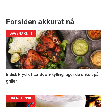
Forsiden akkurat nå
DAGENS RETT
Indisk krydret tandoori-kylling lager du enkelt på
grillen
Forsiden
UKENS DRINK