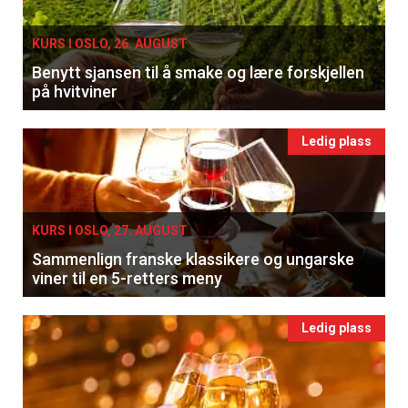
KURS I OSLO, 26. AUGUST
Benytt sjansen til å smake og lære forskjellen
på hvitviner
Ledig plass
KURS I OSLO, 27. AUGUST
Sammenlign franske klassikere og ungarske
viner til en 5-retters meny
Ledig plass