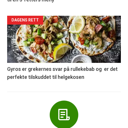
Forsiden
DAGENS RETT
akkurat
nå
-
6
Gyros er grekernes svar på rullekebab og er det
perfekte tilskuddet til helgekosen