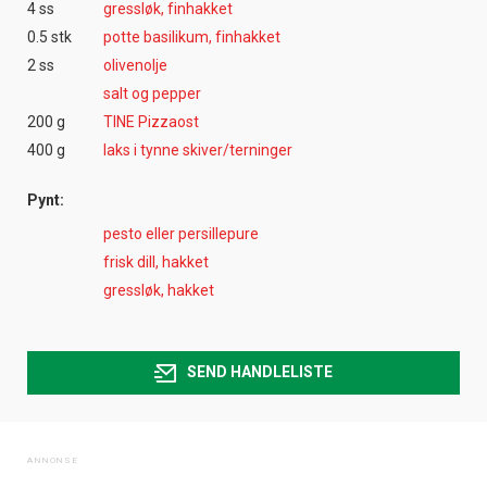
4 ss
gressløk, finhakket
0.5 stk
potte basilikum, finhakket
2 ss
olivenolje
salt og pepper
200 g
TINE Pizzaost
400 g
laks i tynne skiver/terninger
Pynt:
pesto eller persillepure
frisk dill, hakket
gressløk, hakket
SEND HANDLELISTE