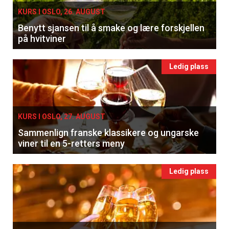
KURS I OSLO, 26. AUGUST
Benytt sjansen til å smake og lære forskjellen
på hvitviner
Ledig plass
KURS I OSLO, 27. AUGUST
Sammenlign franske klassikere og ungarske
viner til en 5-retters meny
Ledig plass