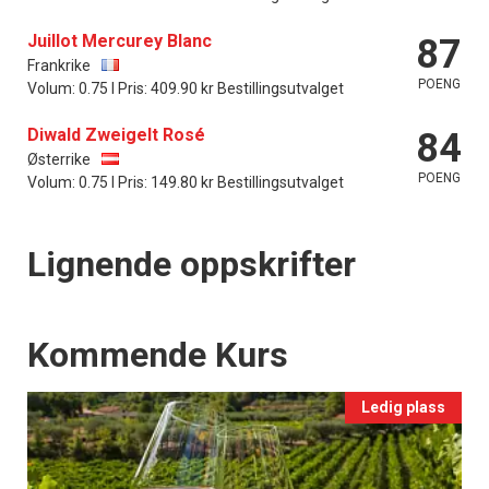
Juillot Mercurey Blanc
87
Frankrike
POENG
Volum: 0.75 l Pris: 409.90 kr Bestillingsutvalget
Diwald Zweigelt Rosé
84
Østerrike
POENG
Volum: 0.75 l Pris: 149.80 kr Bestillingsutvalget
Lignende oppskrifter
Events
Kommende Kurs
Ledig plass