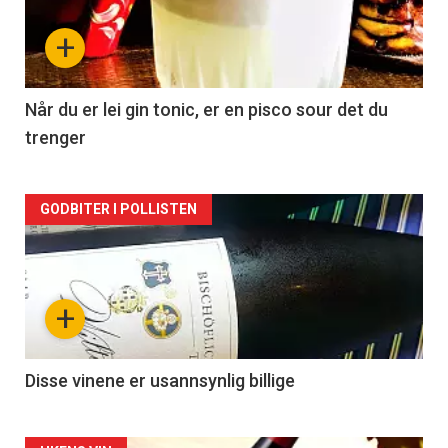
nå
+
-
2
Når du er lei gin tonic, er en pisco sour det du
trenger
Forsiden
GODBITER I POLLISTEN
akkurat
nå
+
-
3
Disse vinene er usannsynlig billige