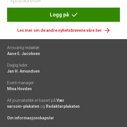
Logg på
Les mer om de andre nyhetsbrevene våre her
Footer
Ansvarlig redaktør:
Aase E. Jacobsen
-
Daglig leder:
links
Jan H. Amundsen
Event manager:
Mina Hovden
All journalistikk er basert på
Vær
varsom-plakaten
og
Redaktørplakaten
Om informasjonskapsler