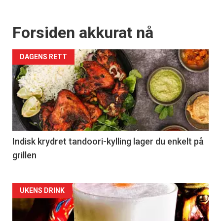
Forsiden akkurat nå
DAGENS RETT
Indisk krydret tandoori-kylling lager du enkelt på
grillen
Forsiden
UKENS DRINK
akkurat