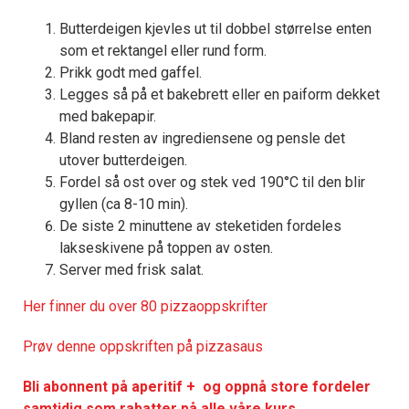
Butterdeigen kjevles ut til dobbel størrelse enten
som et rektangel eller rund form.
Prikk godt med gaffel.
Legges så på et bakebrett eller en paiform dekket
med bakepapir.
Bland resten av ingrediensene og pensle det
utover butterdeigen.
Fordel så ost over og stek ved 190°C til den blir
gyllen (ca 8-10 min).
De siste 2 minuttene av steketiden fordeles
lakseskivene på toppen av osten.
Server med frisk salat.
Her finner du over 80 pizzaoppskrifter
Prøv denne oppskriften på pizzasaus
Bli abonnent på aperitif + og oppnå store fordeler
samtidig som rabatter på alle våre kurs