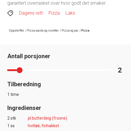
garantert overrasket over hvor godt det smaker.
Dagens rett
Pizza
Laks
Oppskrifter
/
Pizza pasta og risretter
/
Pizza og pai
/
Pizza
Antall porsjoner
2
Tilberedning
1 time
Ingredienser
2 stk
pl butterdeig (frosne)
1 ss
hvitløk, finhakket