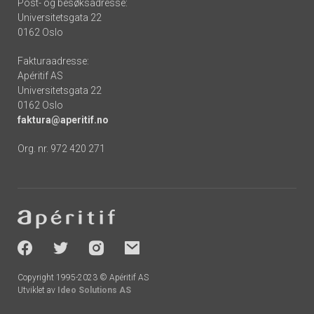
Post- og besøksadresse:
Universitetsgata 22
0162 Oslo
Fakturaadresse:
Apéritif AS
Universitetsgata 22
0162 Oslo
faktura@aperitif.no
Org. nr. 972 420 271
Footer
-
socials
Copyright 1995-2023 © Apéritif AS
Utviklet av
Ideo Solutions AS