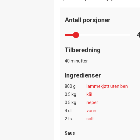
Antall porsjoner
Tilberedning
40 minutter
Ingredienser
800 g
lammekjøtt uten ben
0.5 kg
kål
0.5 kg
neper
4 dl
vann
2 ts
salt
Saus