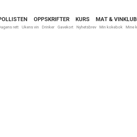
POLLISTEN
OPPSKRIFTER
KURS
MAT & VINKLUB
Menu
Dagens rett
Ukens vin
Drinker
Gavekort
Nyhetsbrev
Min kokebok
Mine 
Få ukentli
Vi tilbyr flere
kan fritt velge
tilsendt.
R