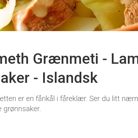
meth Grænmeti - La
ker - Islandsk
en er en fårikål i fåreklær. Ser du litt nærm
e grønnsaker.