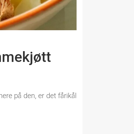
mmekjøtt
ere på den, er det fårikål