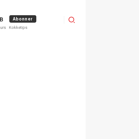
Logg
B
Abonner
kurs
Kokketips
inn
×
ge nyhetsbrev fra
Apéritif
 ukentlige nyhetsbrev. Du
 hvilke du ønsker å få
egistrer deg