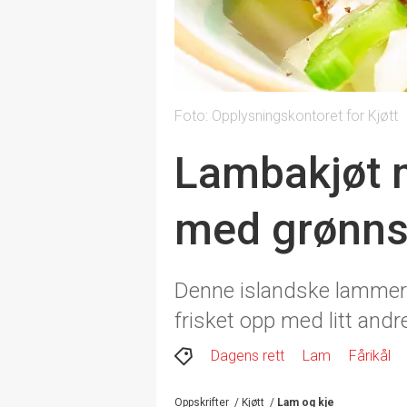
Foto: Opplysningskontoret for Kjøtt
Lambakjøt 
med grønnsa
Denne islandske lammerett
frisket opp med litt andr
Dagens rett
Lam
Fårikål
Oppskrifter
/
Kjøtt
/
Lam og kje