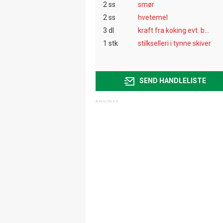
2 ss
smør
2 ss
hvetemel
3 dl
kraft fra koking evt. buljong
1 stk
stilkselleri i tynne skiver
SEND HANDLELISTE