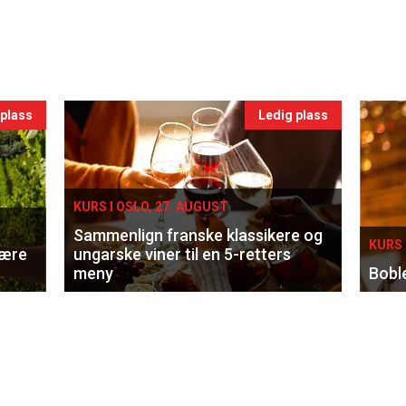
 plass
Ledig plass
KURS I OSLO, 27. AUGUST
Sammenlign franske klassikere og
KURS 
lære
ungarske viner til en 5-retters
meny
Bobl