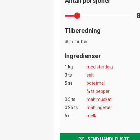
Antall porsjoner
Tilberedning
30 minutter
Ingredienser
1 kg
medisterdeig
3 ts
salt
5 ss
potetmel
¾ ts pepper
0.5 ts
malt muskat
0.25 ts
malt ingefær
5 dl
melk
SEND HANDLELISTE