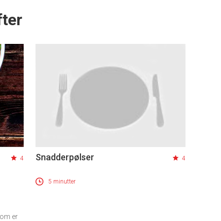
ter
Snadderpølser
4
4
5 minutter
som er