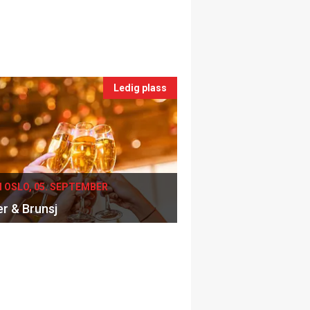
Ledig plass
I OSLO, 05. SEPTEMBER
er & Brunsj