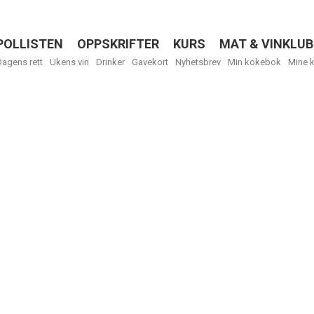
POLLISTEN
OPPSKRIFTER
KURS
MAT & VINKLUB
Menu
Dagens rett
Ukens vin
Drinker
Gavekort
Nyhetsbrev
Min kokebok
Mine 
R