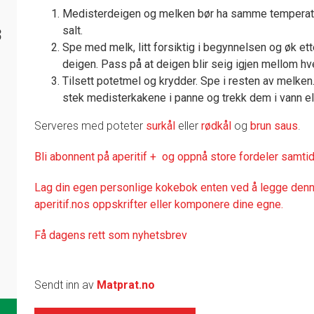
Medisterdeigen og melken bør ha samme temperatu
salt.
8
Spe med melk, litt forsiktig i begynnelsen og øk ette
deigen. Pass på at deigen blir seig igjen mellom h
Tilsett potetmel og krydder. Spe i resten av melken.
stek medisterkakene i panne og trekk dem i vann ell
Serveres med poteter
surkål
eller
rødkål
og
brun saus
.
Bli abonnent på aperitif + og oppnå store fordeler samtid
Lag din egen personlige kokebok enten ved å legge denne
aperitif.nos oppskrifter eller komponere dine egne.
Få dagens rett som nyhetsbrev
Sendt inn av
Matprat.no