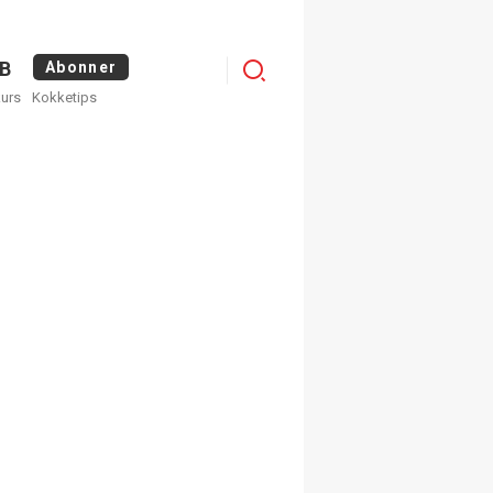
Logg
B
Abonner
kurs
Kokketips
inn
egistrer deg