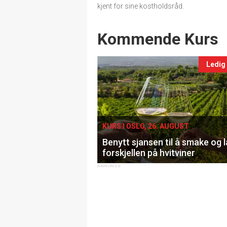
kjent for sine kostholdsråd.
Events
Kommende Kurs
Ledig
KURS I OSLO, 26. AUGUST
Benytt sjansen til å smake og 
forskjellen på hvitviner