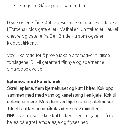
Gangstad Gårdsysteri, camembert
Disse ostene fås kjøpt i spesialbutikker som Fenaknoken
i Tordenskiolds gate eller i Mathallen. Unntaket er Haukeli
chèvre og ostene fra Den Blinde Ku som også er i
kjedebutikkene.
Vær ikke redd for å prøve lokale alternativer til disse
forslagene. Du vil garantert får nye og spennende
smaksopplevelser.
Eplemos med kanelsmak:
Skrell eplene, fjern kjernehuset og kutt i biter. Kok opp
sammen med med vann og kanelstang i en kjele. Kok til
eplene er møre. Mos dem ved hjelp av en potetmoser.
Tilsett sukker og småkok videre i 6-7 minutter.
NB!
Hvis mosen ikke skal brukes med en gang, må det
helles på egnet emballasje og fryses ned.