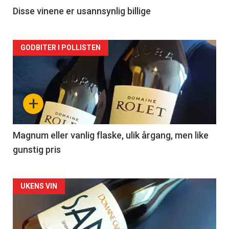
2
Disse vinene er usannsynlig billige
Forsiden
GODBITER I POLLISTEN
akkurat
nå
+
-
3
Magnum eller vanlig flaske, ulik årgang, men like
gunstig pris
Forsiden
UKENS VIN
akkurat