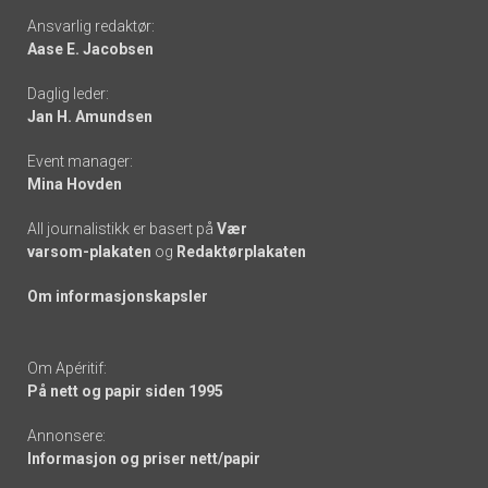
Footer
Ansvarlig redaktør:
Aase E. Jacobsen
-
Daglig leder:
links
Jan H. Amundsen
Event manager:
Mina Hovden
All journalistikk er basert på
Vær
varsom-plakaten
og
Redaktørplakaten
Om informasjonskapsler
Om Apéritif:
På nett og papir siden 1995
Annonsere:
Informasjon og priser nett/papir