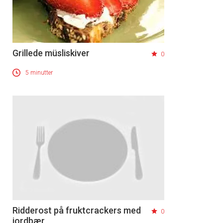
Grillede müsliskiver
0
5 minutter
Ridderost på fruktcrackers med
0
jordbær