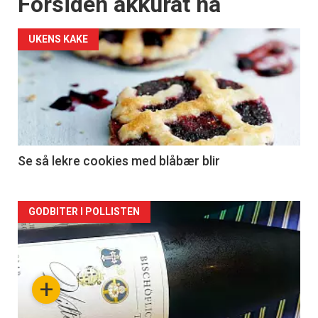
Forsiden akkurat nå
UKENS KAKE
Se så lekre cookies med blåbær blir
Forsiden
GODBITER I POLLISTEN
akkurat
nå
+
-