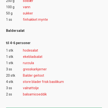
250 g
solbær
100 g
vann
50 g
sukker
1 ss
finhakket mynte
Baldersalat
til 4-6 personer
1 stk
hodesalat
1 stk
ekebladsalat
1 stk
ruccula
3 ss
gresskarkjerner
20 stk
Balder geitost
4 stk
store blader frisk basilikum
3 ss
valnøttolje
2 ss
balsamicoeddik