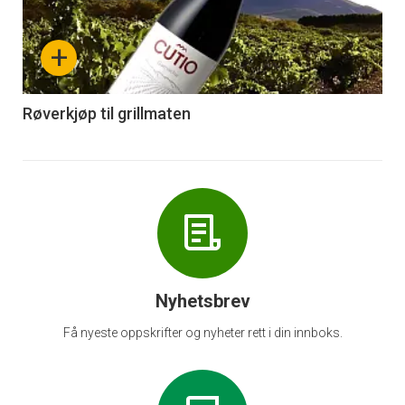
akkurat
nå
+
-
6
Røverkjøp til grillmaten
Nyhetsbrev
Få nyeste oppskrifter og nyheter rett i din innboks.