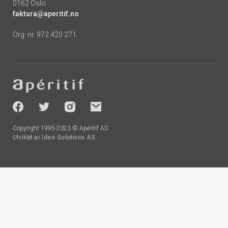
0162 Oslo
faktura@aperitif.no
Org. nr. 972 420 271
Footer
-
socials
Copyright 1995-2023 © Apéritif AS
Utviklet av
Ideo Solutions AS