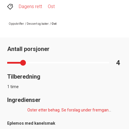
Dagens rett
Ost
Oppskrifter
/
Dessert og kaker
/
Ost
Antall porsjoner
4
Tilberedning
1 time
Ingredienser
Oster etter behag. Se forslag under fremgangsmåte.
Eplemos med kanelsmak