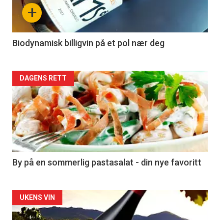
nå
+
-
4
Biodynamisk billigvin på et pol nær deg
Forsiden
DAGENS RETT
akkurat
nå
-
5
By på en sommerlig pastasalat - din nye favoritt
Forsiden
UKENS VIN