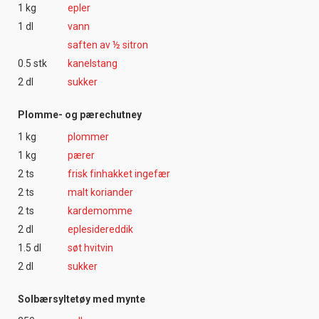
1 kg
epler
1 dl
vann
saften av ½ sitron
0.5 stk
kanelstang
2 dl
sukker
Plomme- og pærechutney
1 kg
plommer
1 kg
pærer
2 ts
frisk finhakket ingefær
2 ts
malt koriander
2 ts
kardemomme
2 dl
eplesidereddik
1.5 dl
søt hvitvin
2 dl
sukker
Solbærsyltetøy med mynte