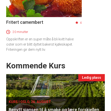
Fritert camembert
4
20 minutter
Oppskriften er en super måte å bli kvitt halve
oster som er blitt dyttet bakerst kjøleskapet.
Friteringen gir dem nytt liv.
Events
Kommende Kurs
Ledig plass
KURS I OSLO, 26. AUGUST
Benytt sjansen til å smake og lære forskjellen