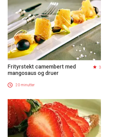
Frityrstekt camembert med
3
mangosaus og druer
20 minutter