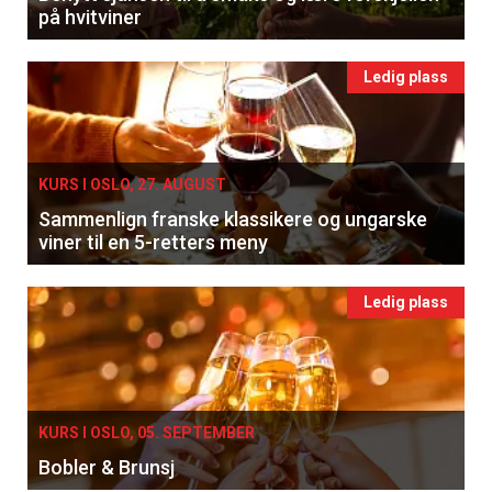
på hvitviner
Ledig plass
KURS I OSLO, 27. AUGUST
Sammenlign franske klassikere og ungarske
viner til en 5-retters meny
Ledig plass
KURS I OSLO, 05. SEPTEMBER
Bobler & Brunsj