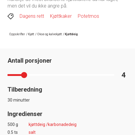
men det vil du ikke angre på.
Dagens rett
Kjøttkaker
Potetmos
Oppskrifter
/
Kjøtt
/
Okse og kalvekjøtt
/
Kjøttdeig
Antall porsjoner
4
Tilberedning
30 minutter
Ingredienser
500 g
kjøttdeig /karbonadedeig
0.5 ts
salt