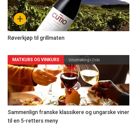
nå
+
-
4
Røverkjøp til grillmaten
Forsiden
MATKURS OG VINKURS
Vinsmaking i Oslo
akkurat
nå
-
5
Sammenlign franske klassikere og ungarske viner
til en 5-retters meny