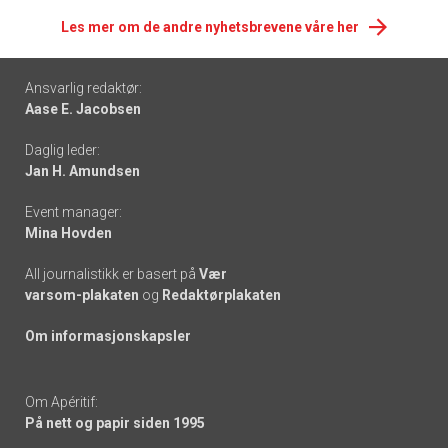
Les mer om de andre nyhetsbrevene våre her
Footer
Ansvarlig redaktør:
Aase E. Jacobsen
-
Daglig leder:
links
Jan H. Amundsen
Event manager:
Mina Hovden
All journalistikk er basert på
Vær
varsom-plakaten
og
Redaktørplakaten
Om informasjonskapsler
Om Apéritif:
På nett og papir siden 1995