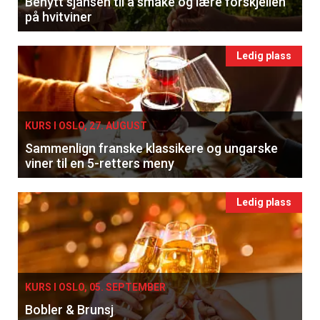
Benytt sjansen til å smake og lære forskjellen
på hvitviner
×
Ledig plass
Få ukentlige nyhetsbrev fra
Apéritif
Vi tilbyr flere ukentlige nyhetsbrev. Du
KURS I OSLO, 27. AUGUST
kan fritt velge hvilke du ønsker å få
Sammenlign franske klassikere og ungarske
viner til en 5-retters meny
tilsendt.
Ledig plass
Registrer deg
KURS I OSLO, 05. SEPTEMBER
Bobler & Brunsj