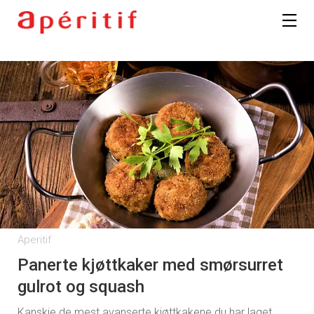
Aperitif
Panerte kjøttkaker med smørsurret
gulrot og squash
Kanskje de mest avanserte kjøttkakene du har laget,