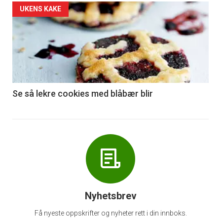
Forsiden
UKENS KAKE
akkurat
nå
-
6
Se så lekre cookies med blåbær blir
Nyhetsbrev
Få nyeste oppskrifter og nyheter rett i din innboks.