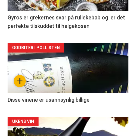
-
2
Gyros er grekernes svar på rullekebab og er det
perfekte tilskuddet til helgekosen
Forsiden
GODBITER I POLLISTEN
akkurat
nå
+
-
3
Disse vinene er usannsynlig billige
Forsiden
UKENS VIN
akkurat