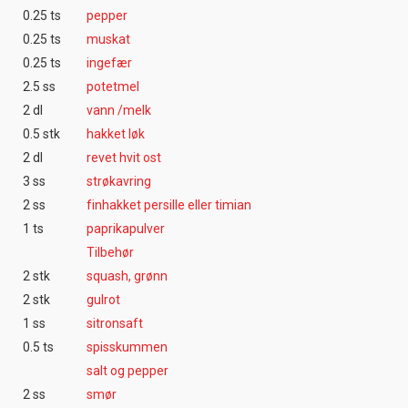
0.25 ts
pepper
0.25 ts
muskat
0.25 ts
ingefær
2.5 ss
potetmel
2 dl
vann /melk
0.5 stk
hakket løk
2 dl
revet hvit ost
3 ss
strøkavring
2 ss
finhakket persille eller timian
1 ts
paprikapulver
Tilbehør
2 stk
squash, grønn
2 stk
gulrot
1 ss
sitronsaft
0.5 ts
spisskummen
salt og pepper
2 ss
smør