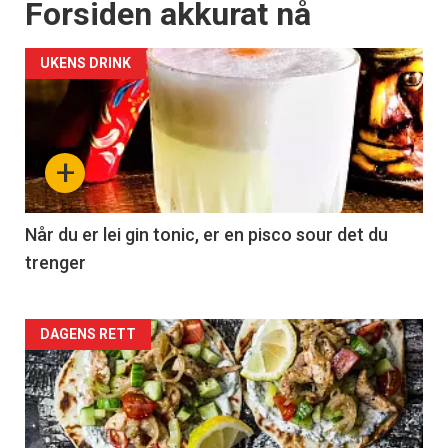
Forsiden akkurat nå
UKENS DRINK
+
Når du er lei gin tonic, er en pisco sour det du
trenger
Forsiden
DAGENS RETT
akkurat
nå