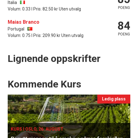
Italia
POENG
Volum: 0.33 l Pris: 82.50 kr Uten utvalg
Maias Branco
84
Portugal
POENG
Volum: 0.75 l Pris: 209.90 kr Uten utvalg
Lignende oppskrifter
Events
Kommende Kurs
Ledig plass
KURS I OSLO, 26. AUGUST