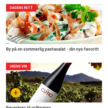
Forsiden
DAGENS RETT
akkurat
nå
-
5
By på en sommerlig pastasalat - din nye favoritt
Forsiden
UKENS VIN
akkurat
nå
+
-
Røverkjøp til grillmaten