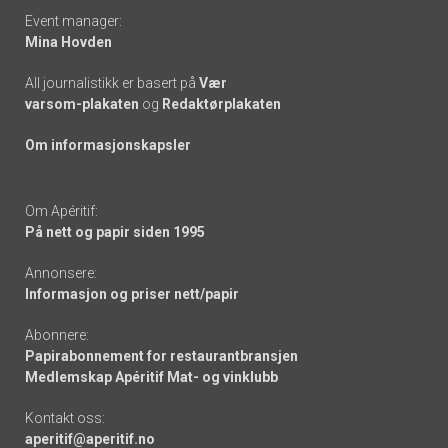
Event manager:
Mina Hovden
All journalistikk er basert på
Vær
varsom-plakaten
og
Redaktørplakaten
Om informasjonskapsler
Om Apéritif:
På nett og papir siden 1995
Annonsere:
Informasjon og priser nett/papir
Abonnere:
Papirabonnement for restaurantbransjen
Medlemskap Apéritif Mat- og vinklubb
Kontakt oss:
aperitif@aperitif.no