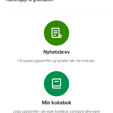
6
Nyhetsbrev
Få nyeste oppskrifter og nyheter rett i din innboks.
Min kokebok
Legg oppskrifter i din egen kokebok og legg til dine egne