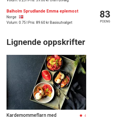
Balholm Sprudlande Emma eplemost
83
Norge
POENG
Volum: 0.75 l Pris: 89.60 kr Basisutvalget
Lignende oppskrifter
Kardemommeflarn med
4