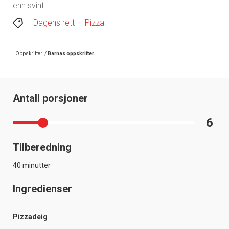
enn svint.
Dagens rett
Pizza
Oppskrifter
/
Barnas oppskrifter
Antall porsjoner
6
Tilberedning
40 minutter
Ingredienser
Pizzadeig