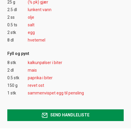
25 g
(½ pk) gjær
2.5 dl
lunkent vann
2 ss
olje
0.5 ts
salt
2 stk
egg
8 dl
hvetemel
Fyll og pynt
8 stk
kalkunpølser i biter
2 dl
mais
0.5 stk
paprika i biter
150 g
revet ost
1 stk
sammenvispet egg til pensling
SEND HANDLELISTE