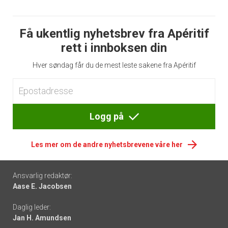
Få ukentlig nyhetsbrev fra Apéritif
rett i innboksen din
Hver søndag får du de mest leste sakene fra Apéritif
Logg på
Les mer om de andre nyhetsbrevene våre her
Footer
Ansvarlig redaktør:
Aase E. Jacobsen
-
Daglig leder:
links
Jan H. Amundsen