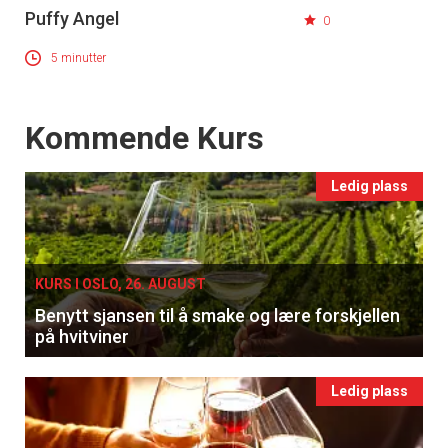
Puffy Angel
0
5 minutter
Events
Kommende Kurs
Ledig plass
KURS I OSLO, 26. AUGUST
Benytt sjansen til å smake og lære forskjellen
på hvitviner
Ledig plass