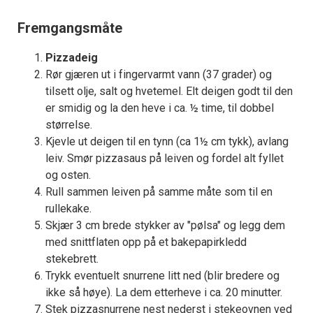
Fremgangsmåte
Pizzadeig
Rør gjæren ut i fingervarmt vann (37 grader) og
tilsett olje, salt og hvetemel. Elt deigen godt til den
er smidig og la den heve i ca. ½ time, til dobbel
størrelse.
Kjevle ut deigen til en tynn (ca 1½ cm tykk), avlang
leiv. Smør pizzasaus på leiven og fordel alt fyllet
og osten.
Rull sammen leiven på samme måte som til en
rullekake.
Skjær 3 cm brede stykker av "pølsa" og legg dem
med snittflaten opp på et bakepapirkledd
stekebrett.
Trykk eventuelt snurrene litt ned (blir bredere og
ikke så høye). La dem etterheve i ca. 20 minutter.
Stek pizzasnurrene nest nederst i stekeovnen ved