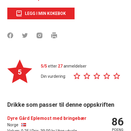
LEGG I MIN KOKEBOK
5/5
etter
27
anmeldelser
5
Din vurdering:
Drikke som passer til denne oppskriften
Dyre Gård Eplemost med bringebær
86
Norge
POENG
Volum: 0.25 l Pris: 39.00 kr Uten utvalg