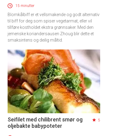
15 minutter
Blomkålbiff er et vellsmakende og godt alternativ
til biff for deg som spiser vegetarmat, eller vil
tillføre kostholdet ekstra grønnsaker. Med den
jemenske koriandersausen Zhoug blir dette et
smaksintens og deilig måltid.
Seifilet med chilibrent smør og
5
oljebakte babypoteter