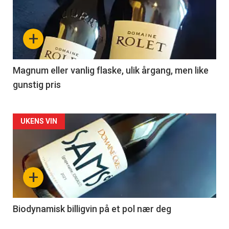
akkurat
nå
+
-
3
Magnum eller vanlig flaske, ulik årgang, men like
gunstig pris
Forsiden
UKENS VIN
akkurat
nå
+
-
4
Biodynamisk billigvin på et pol nær deg