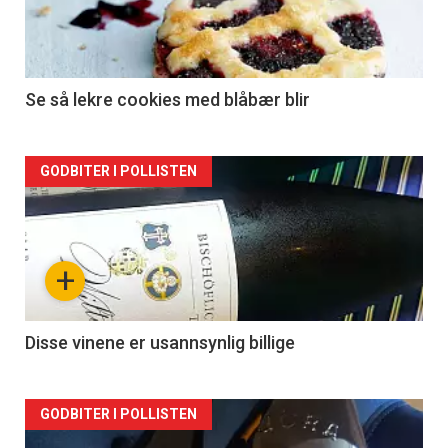
Se så lekre cookies med blåbær blir
Forsiden
GODBITER I POLLISTEN
akkurat
nå
+
-
2
Disse vinene er usannsynlig billige
Forsiden
GODBITER I POLLISTEN