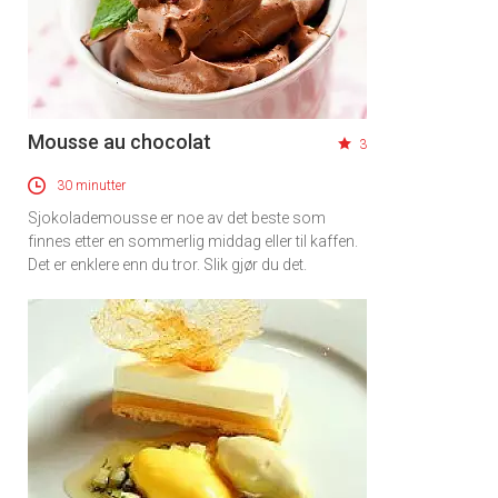
Mousse au chocolat
3
30 minutter
Sjokolademousse er noe av det beste som
×
finnes etter en sommerlig middag eller til kaffen.
Det er enklere enn du tror. Slik gjør du det.
Få ukentlige nyhetsbrev fra
Apéritif
Vi tilbyr flere ukentlige nyhetsbrev. Du
kan fritt velge hvilke du ønsker å få
tilsendt.