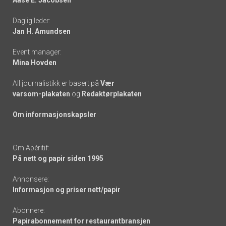
-
Daglig leder:
links
Jan H. Amundsen
Event manager:
Mina Hovden
All journalistikk er basert på
Vær
varsom-plakaten
og
Redaktørplakaten
Om informasjonskapsler
Om Apéritif:
På nett og papir siden 1995
Annonsere:
Informasjon og priser nett/papir
Abonnere:
Papirabonnement for restaurantbransjen