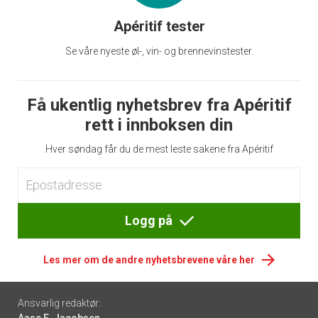
Apéritif tester
Se våre nyeste øl-, vin- og brennevinstester.
Få ukentlig nyhetsbrev fra Apéritif
rett i innboksen din
Hver søndag får du de mest leste sakene fra Apéritif
Logg på
Les mer om de andre nyhetsbrevene våre her
Footer
Ansvarlig redaktør:
Aase E. Jacobsen