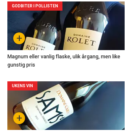
Forsiden
GODBITER I POLLISTEN
akkurat
nå
+
-
3
Magnum eller vanlig flaske, ulik årgang, men like
gunstig pris
Forsiden
UKENS VIN
akkurat
nå
+
-