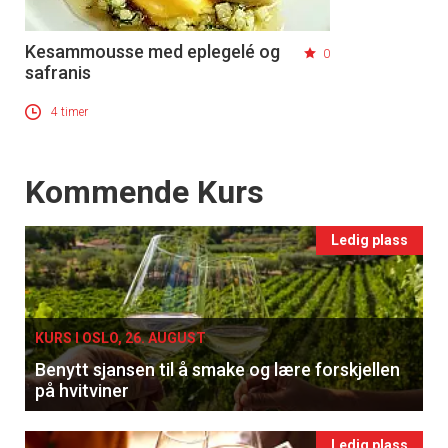
Registrer deg
Kesammousse med eplegelé og
0
safranis
4 timer
Events
Kommende Kurs
Ledig plass
KURS I OSLO, 26. AUGUST
Benytt sjansen til å smake og lære forskjellen
på hvitviner
Ledig plass