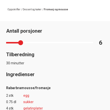
Oppskrifter
/
Dessert og kaker
/
Fromasj og mousse
Antall porsjoner
6
Tilberedning
30 minutter
Ingredienser
Rabarbramousse/fromasje
2 stk
egg
0.75 dl
sukker
4 stk
gelatinplater