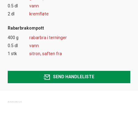
0.5 dl
vann
2 dl
kremfløte
Rabarbrakompott
400 g
rabarbra i terninger
0.5 dl
vann
1 stk
sitron, saften fra
SEND HANDLELISTE