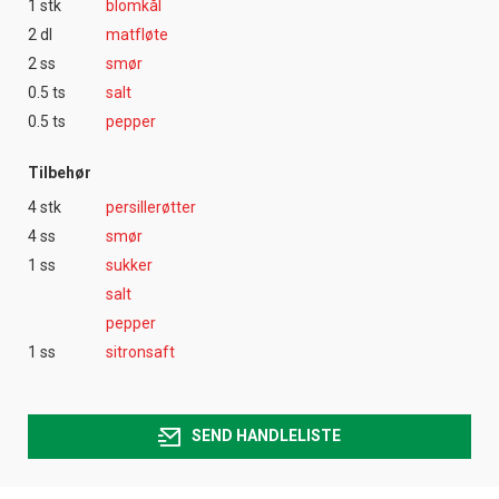
1 stk
blomkål
2 dl
matfløte
2 ss
smør
0.5 ts
salt
0.5 ts
pepper
Tilbehør
4 stk
persillerøtter
4 ss
smør
1 ss
sukker
salt
pepper
1 ss
sitronsaft
SEND HANDLELISTE