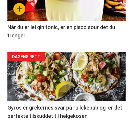
+
Når du er lei gin tonic, er en pisco sour det du
trenger
Forsiden
DAGENS RETT
akkurat
nå
-
2
Gyros er grekernes svar på rullekebab og er det
perfekte tilskuddet til helgekosen