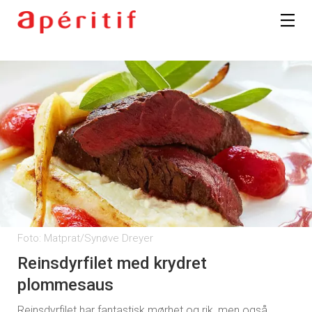
Foto: Matprat/Synøve Dreyer
Reinsdyrfilet med krydret
plommesaus
Reinsdyrfilet har fantastisk mørhet og rik, men også