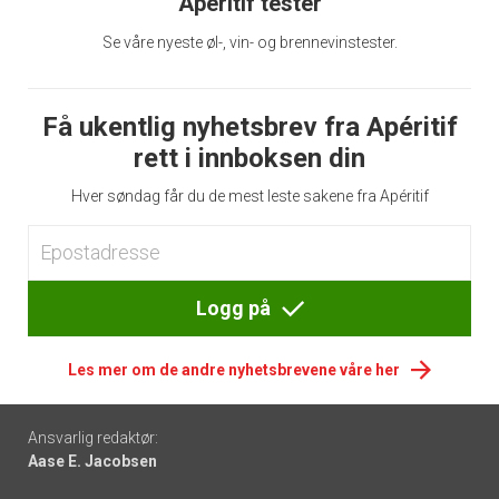
Apéritif tester
Se våre nyeste øl-, vin- og brennevinstester.
Få ukentlig nyhetsbrev fra Apéritif
rett i innboksen din
Hver søndag får du de mest leste sakene fra Apéritif
Logg på
Les mer om de andre nyhetsbrevene våre her
Footer
Ansvarlig redaktør:
Aase E. Jacobsen
-