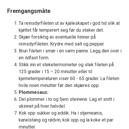
Fremgangsmåte
Ta reinsdyrfileten ut av kjøleskapet i god tid slik at
kjøttet får temperert seg før du steker det.
Skjær forsiktig av eventuelle hinner på
reinsdyrfileten. Krydre med salt og pepper.
Brun fileten i smør i en varm panne. Legg den over i
en ildfast form.
Stikk inn et steketermometer og stek fileten på
125 grader i 15 – 20 minutter eller til
kjernetemperaturen viser 60 - 65 grader. La fileten
hvile noen minutter før den skjæres opp.
Plommesaus:
Del plommer i to og fjern steinene. Lag et snitt i
skinnet på hver halvdel.
Kok opp sukker og eddik. Ha i stjerneanis,
kanelstang og rødvin, kok opp og la koke et par
minutter.