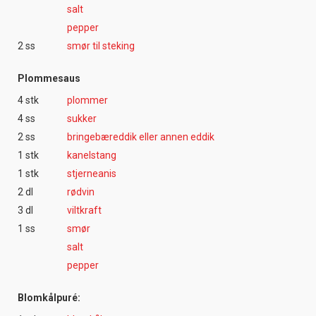
salt
pepper
2 ss
smør til steking
Plommesaus
4 stk
plommer
4 ss
sukker
2 ss
bringebæreddik eller annen eddik
1 stk
kanelstang
1 stk
stjerneanis
2 dl
rødvin
3 dl
viltkraft
1 ss
smør
salt
pepper
Blomkålpuré: