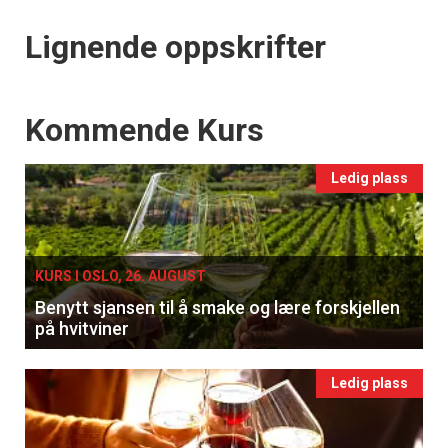
Lignende oppskrifter
Events
Kommende Kurs
Ledig plass
×
Få ukentlige nyhetsbrev fra
KURS I OSLO, 26. AUGUST
Apéritif
Benytt sjansen til å smake og lære forskjellen
på hvitviner
Vi tilbyr flere ukentlige nyhetsbrev. Du
kan fritt velge hvilke du ønsker å få
tilsendt.
Ledig plass
Registrer deg