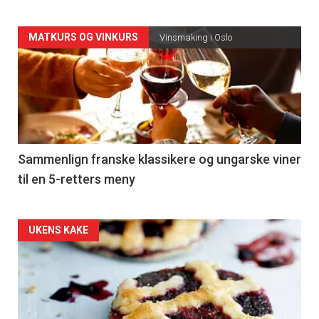
Forsiden
MATKURS OG VINKURS
Vinsmaking i Oslo
akkurat
nå
-
5
Sammenlign franske klassikere og ungarske viner
til en 5-retters meny
Forsiden
UKENS KAKE
akkurat
nå