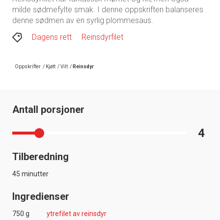
milde sødmefylte smak. I denne oppskriften balanseres
denne sødmen av en syrlig plommesaus.
Dagens rett
Reinsdyrfilet
Oppskrifter
/
Kjøtt
/
Vilt
/
Reinsdyr
Antall porsjoner
4
Tilberedning
45 minutter
Ingredienser
750 g
ytrefilet av reinsdyr