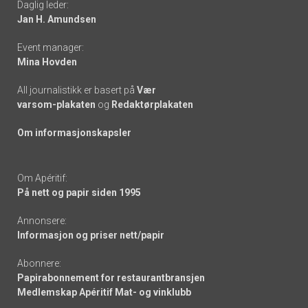
Daglig leder:
links
Jan H. Amundsen
Event manager:
Mina Hovden
All journalistikk er basert på
Vær
varsom-plakaten
og
Redaktørplakaten
Om informasjonskapsler
Om Apéritif:
På nett og papir siden 1995
Annonsere:
Informasjon og priser nett/papir
Abonnere:
Papirabonnement for restaurantbransjen
Medlemskap Apéritif Mat- og vinklubb