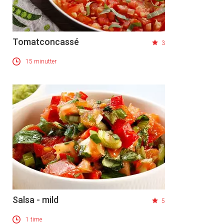
Tomatconcassé
3
15 minutter
Salsa - mild
5
1 time