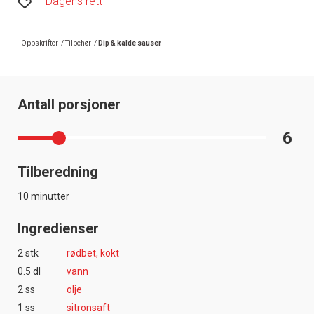
Dagens rett
Oppskrifter
/
Tilbehør
/
Dip & kalde sauser
Antall porsjoner
6
Tilberedning
10 minutter
Ingredienser
2 stk
rødbet, kokt
0.5 dl
vann
2 ss
olje
1 ss
sitronsaft