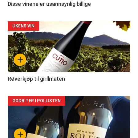
Disse vinene er usannsynlig billige
Forsiden
UKENS VIN
akkurat
nå
+
-
2
Røverkjøp til grillmaten
Forsiden
GODBITER I POLLISTEN
akkurat
nå
+