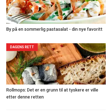
nå
-
5
By på en sommerlig pastasalat - din nye favoritt
Forsiden
DAGENS RETT
akkurat
nå
-
6
Rollmops: Det er en grunn til at tyskere er ville
etter denne retten