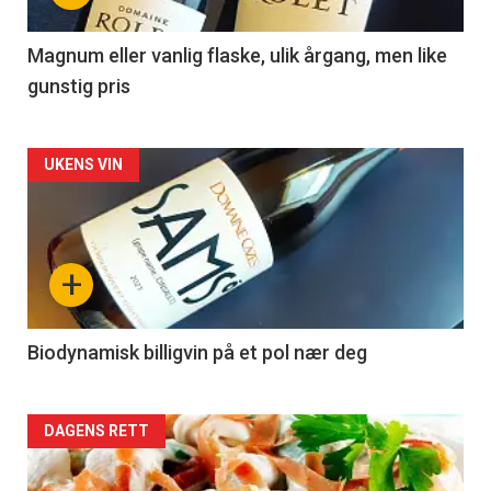
-
3
Magnum eller vanlig flaske, ulik årgang, men like
gunstig pris
Forsiden
UKENS VIN
akkurat
nå
+
-
4
Biodynamisk billigvin på et pol nær deg
Forsiden
DAGENS RETT
akkurat