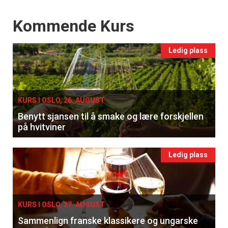
Events
Kommende Kurs
Ledig plass
×
KURS I OSLO, 26. AUGUST
Få ukentlige nyhetsbrev fra
Benytt sjansen til å smake og lære forskjellen
Apéritif
på hvitviner
Vi tilbyr flere ukentlige nyhetsbrev. Du
kan fritt velge hvilke du ønsker å få
Ledig plass
tilsendt.
Registrer deg
KURS I OSLO, 27. AUGUST
Sammenlign franske klassikere og ungarske