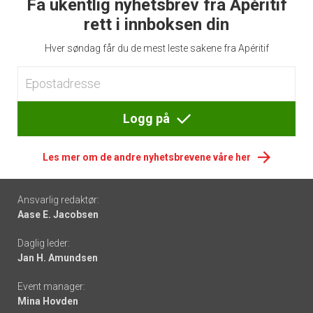
Få ukentlig nyhetsbrev fra Apéritif
rett i innboksen din
Hver søndag får du de mest leste sakene fra Apéritif
Logg på
Les mer om de andre nyhetsbrevene våre her
Footer
Ansvarlig redaktør:
Aase E. Jacobsen
-
Daglig leder:
links
Jan H. Amundsen
Event manager:
Mina Hovden