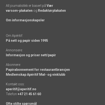
All journalistikk er basert på
Vær
varsom-plakaten
og
Redaktørplakaten
Om informasjonskapsler
Om Apéritif:
På nett og papir siden 1995
Annonsere:
Informasjon og priser nett/papir
Abonnere:
Papirabonnement for restaurantbransjen
Medlemskap Apéritif Mat- og vinklubb
Kontakt oss:
aperitif@aperitif.no
Telefon
+47 21 45 61 60
Ofte stilte spørsmål